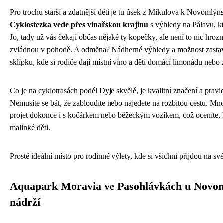
Pro trochu starší a zdatnější děti je tu úsek z Mikulova k Novomlý
Cyklostezka vede přes vinařskou krajinu
s výhledy na Pálavu, k
Jo, tady už vás čekají občas nějaké ty kopečky, ale není to nic hrozné
zvládnou v pohodě. A odměna? Nádherné výhledy a možnost zastav
sklípku, kde si rodiče dají místní víno a děti domácí limonádu nebo 
Co je na cyklotrasách podél Dyje skvělé, je kvalitní značení a pravi
Nemusíte se bát, že zabloudíte nebo najedete na rozbitou cestu. M
projet dokonce i s kočárkem nebo běžeckým vozíkem, což oceníte,
malinké děti.
Prostě ideální místo pro rodinné výlety, kde si všichni přijdou na své
Aquapark Moravia ve Pasohlávkách u Novo
nádrží