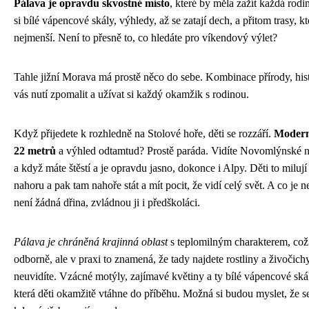
Pálava je opravdu skvostné místo
, které by měla zažít každá rodi
si bílé vápencové skály, výhledy, až se zatají dech, a přitom trasy, kt
nejmenší. Není to přesně to, co hledáte pro víkendový výlet?
Tahle jižní Morava má prostě něco do sebe. Kombinace přírody, hist
vás nutí zpomalit a užívat si každý okamžik s rodinou.
Když přijedete k rozhledně na Stolové hoře, děti se rozzáří.
Moderní
22 metrů
a výhled odtamtud? Prostě paráda. Vidíte Novomlýnské n
a když máte štěstí a je opravdu jasno, dokonce i Alpy. Děti to miluj
nahoru a pak tam nahoře stát a mít pocit, že vidí celý svět. A co je n
není žádná dřina, zvládnou ji i předškoláci.
Pálava je chráněná krajinná oblast
s teplomilným charakterem, což
odborně, ale v praxi to znamená, že tady najdete rostliny a živočichy
neuvidíte. Vzácné motýly, zajímavé květiny a ty bílé vápencové skál
která děti okamžitě vtáhne do příběhu. Možná si budou myslet, že se