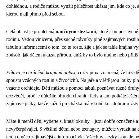
dohlédnou, a rodiče můžou využít příležitost ukázat jim, kde co je, a
kterou mají přímo před sebou.
Celá oblast je propletená
naučnými stezkami
, které jsou postavené
rodinu. Vedou vinicemi, přes suché trávníky plné zajímavých rostlin
tabule s informacemi o tom, co tu roste, žije a jak se tahle krajina vy
způsob, jak dětem ukázat přírodu, aniž by to bylo nudné nebo příliš 
Pálava je chráněná krajinná oblast
, což v praxi znamená, že tu s d
spoustu vzácných rostlin a živočichů. Na jaře a v létě jsou louky pln
vzácné orchideje. Děti můžou s pomocí tabulí poznávat různé druhy
dozvědět, proč je důležité přírodu chránit. Tady a tam potkáte ješt
zajímavé ptáky, takže každá procházka má v sobě kus dobrodružství
Máte-li menší děti, vyberte si kratší okruhy – jsou dobře označené a
nevyčerpávající. S většími dětmi nebo teenagery můžete vyrazit na de
terén o něco zajímavější a informací víc. Všechny stezky jsou ale b