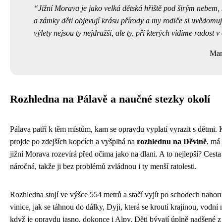
Jižní Morava je jako velká dětská hřiště pod širým nebem,
a zámky děti objevují krásu přírody a my rodiče si uvědomuj
výlety nejsou ty nejdražší, ale ty, při kterých vidíme radost v
Mar
Rozhledna na Pálavě a naučné stezky okolí
Pálava patří k těm místům, kam se opravdu vyplatí vyrazit s dětmi.
projde po zdejších kopcích a vyšplhá na
rozhlednu na Děvíně
, má 
jižní Morava rozevírá před očima jako na dlani. A to nejlepší? Cesta
náročná, takže ji bez problémů zvládnou i ty menší ratolesti.
Rozhledna stojí ve výšce 554 metrů a stačí vyjít po schodech nahor
vinice, jak se táhnou do dálky, Dyji, která se kroutí krajinou, vodn
když je opravdu jasno, dokonce i Alpy. Děti bývají úplně nadšené z