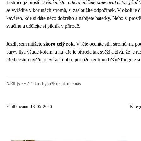
Lednice je prostě
skvělé místo, odkud můžete objevovat celou jižní
se vyřádíte v korunách stromů, si zasloužíte odpočinek. V okolí je do
kaváren, kde si dáte něco dobrého a nabijete baterky. Nebo si prostě
svačinu a udělejte si piknik v přírodě.
Jezdit sem můžete
skoro celý rok
. V létě oceníte stín stromů, na p
barvy listí všude kolem, a na jaře je příroda tak svěží a živá, že je ra
před cestou ověřte otevírací dobu, protože centrum běžně funguje s
Našli jste v článku chybu?
Kontaktujte nás
Publikováno: 13. 05. 2026
Kateg