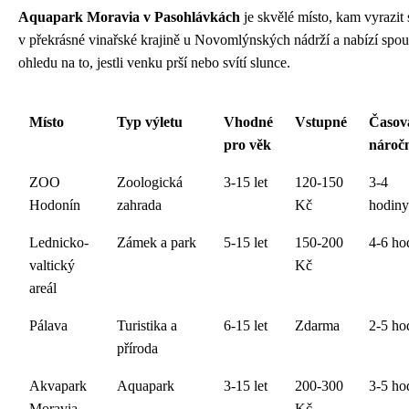
Aquapark Moravia v Pasohlávkách
je skvělé místo, kam vyrazit 
v překrásné vinařské krajině u Novomlýnských nádrží a nabízí spo
ohledu na to, jestli venku prší nebo svítí slunce.
Místo
Typ výletu
Vhodné
Vstupné
Časov
pro věk
nároč
ZOO
Zoologická
3-15 let
120-150
3-4
Hodonín
zahrada
Kč
hodiny
Lednicko-
Zámek a park
5-15 let
150-200
4-6 ho
valtický
Kč
areál
Pálava
Turistika a
6-15 let
Zdarma
2-5 ho
příroda
Akvapark
Aquapark
3-15 let
200-300
3-5 ho
Moravia
Kč