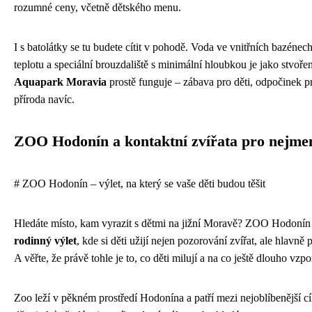
rozumné ceny, včetně dětského menu.
I s batolátky se tu budete cítit v pohodě. Voda ve vnitřních bazéne
teplotu a speciální brouzdaliště s minimální hloubkou je jako stvoře
Aquapark Moravia
prostě funguje – zábava pro děti, odpočinek pr
příroda navíc.
ZOO Hodonín a kontaktní zvířata pro nejme
# ZOO Hodonín – výlet, na který se vaše děti budou těšit
Hledáte místo, kam vyrazit s dětmi na jižní Moravě? ZOO Hodonín
rodinný výlet
, kde si děti užijí nejen pozorování zvířat, ale hlavně
A věřte, že právě tohle je to, co děti milují a na co ještě dlouho vzpo
Zoo leží v pěkném prostředí Hodonína a patří mezi nejoblíbenější cí