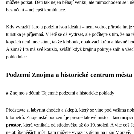
můžete potkat. Děti tak nejen běhají venku, ale mimochodem se i n
bez učení – nejlepší kombinace.
Kdy vyrazit? Jaro a podzim jsou ideální – není vedro, příroda hraje
turistika je příjemná. V létě se dá vydržet, ale počítejte s tím, že n
kopcích není moc stínu, takže klobouk, opalovací krém a hlavně hod
A zima? I ta má své kouzlo, zvlášť když krajinu pokryje sníh a vše
pohlednice.
Podzemí Znojma a historické centrum města
# Znojmo s dětmi: Tajemné podzemí a historické poklady
Představte si labyrint chodeb a sklepů, který se vine pod vašima no
kilometrů. Znojemské podzemí je přesně takové místo –
fascinujíc
prostor
, která vznikala od středověku až do 19. století. A víte co? J
nejoblíbenějších míst, kam můžete vyrazit s dětmi na jižní Moravě.