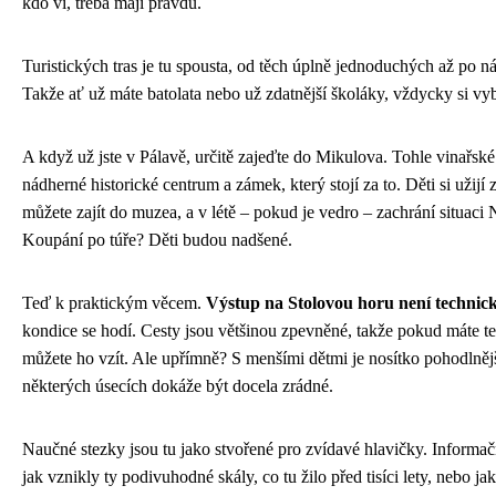
kdo ví, třeba mají pravdu.
Turistických tras je tu spousta, od těch úplně jednoduchých až po n
Takže ať už máte batolata nebo už zdatnější školáky, vždycky si vyb
A když už jste v Pálavě, určitě zajeďte do Mikulova. Tohle vinařs
nádherné historické centrum a zámek, který stojí za to. Děti si užij
můžete zajít do muzea, a v létě – pokud je vedro – zachrání situac
Koupání po túře? Děti budou nadšené.
Teď k praktickým věcem.
Výstup na Stolovou horu není technick
kondice se hodí. Cesty jsou většinou zpevněné, takže pokud máte te
můžete ho vzít. Ale upřímně? S menšími dětmi je nosítko pohodlněj
některých úsecích dokáže být docela zrádné.
Naučné stezky jsou tu jako stvořené pro zvídavé hlavičky. Informačn
jak vznikly ty podivuhodné skály, co tu žilo před tisíci lety, nebo j