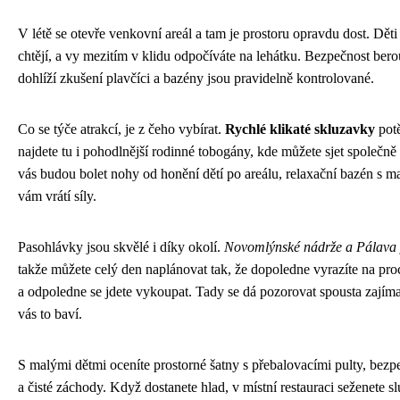
V létě se otevře venkovní areál a tam je prostoru opravdu dost. Děti
chtějí, a vy mezitím v klidu odpočíváte na lehátku. Bezpečnost ber
dohlíží zkušení plavčíci a bazény jsou pravidelně kontrolované.
Co se týče atrakcí, je z čeho vybírat.
Rychlé klikaté skluzavky
potě
najdete tu i pohodlnější rodinné tobogány, kde můžete sjet společně
vás budou bolet nohy od honění dětí po areálu, relaxační bazén s m
vám vrátí síly.
Pasohlávky jsou skvělé i díky okolí.
Novomlýnské nádrže a Pálava
takže můžete celý den naplánovat tak, že dopoledne vyrazíte na pr
a odpoledne se jdete vykoupat. Tady se dá pozorovat spousta zají
vás to baví.
S malými dětmi oceníte prostorné šatny s přebalovacími pulty, bezp
a čisté záchody. Když dostanete hlad, v místní restauraci seženete sl