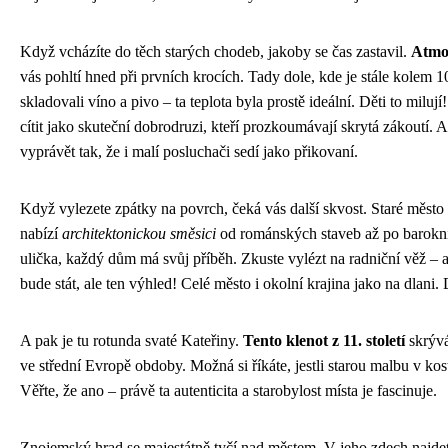
Když vcházíte do těch starých chodeb, jakoby se čas zastavil.
Atmo
vás pohltí hned při prvních krocích. Tady dole, kde je stále kolem 1
skladovali víno a pivo – ta teplota byla prostě ideální. Děti to milu
cítit jako skuteční dobrodruzi, kteří prozkoumávají skrytá zákoutí. 
vyprávět tak, že i malí posluchači sedí jako přikovaní.
Když vylezete zpátky na povrch, čeká vás další skvost. Staré měs
nabízí
architektonickou směsici
od románských staveb až po barokn
ulička, každý dům má svůj příběh. Zkuste vylézt na radniční věž – a
bude stát, ale ten výhled! Celé město i okolní krajina jako na dlani
A pak je tu rotunda svaté Kateřiny.
Tento klenot z 11. století
skrývá
ve střední Evropě obdoby. Možná si říkáte, jestli starou malbu v kost
Věřte, že ano – právě ta autenticita a starobylost místa je fascinuje.
Znojemský hrad se majestátně tyčí nad městem. V jeho zdech najde