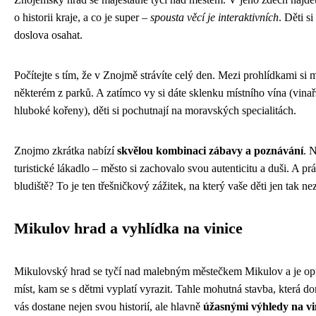
o historii kraje, a co je super –
spousta věcí je interaktivních
. Děti si
doslova osahat.
Počítejte s tím, že v Znojmě strávíte celý den. Mezi prohlídkami si
některém z parků. A zatímco vy si dáte sklenku místního vína (vinař
hluboké kořeny), děti si pochutnají na moravských specialitách.
Znojmo zkrátka nabízí
skvělou kombinaci zábavy a poznávání
. 
turistické lákadlo – město si zachovalo svou autenticitu a duši. A p
bludiště? To je ten třešničkový zážitek, na který vaše děti jen tak 
Mikulov hrad a vyhlídka na vinice
Mikulovský hrad se tyčí nad malebným městečkem Mikulov a je op
míst, kam se s dětmi vyplatí vyrazit. Tahle mohutná stavba, která d
vás dostane nejen svou historií, ale hlavně
úžasnými výhledy na vi