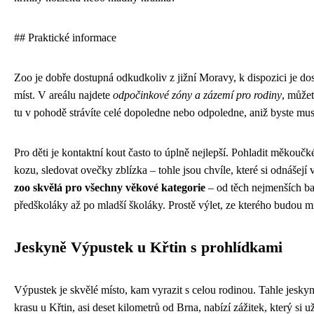
## Praktické informace
Zoo je dobře dostupná odkudkoliv z jižní Moravy, k dispozici je do
míst. V areálu najdete
odpočinkové zóny a zázemí pro rodiny
, můžet
tu v pohodě strávíte celé dopoledne nebo odpoledne, aniž byste mus
Pro děti je kontaktní kout často to úplně nejlepší. Pohladit měkoučk
kozu, sledovat ovečky zblízka – tohle jsou chvíle, které si odnášejí v
zoo skvělá pro všechny věkové kategorie
– od těch nejmenších bat
předškoláky až po mladší školáky. Prostě výlet, ze kterého budou mí
Jeskyně Výpustek u Křtin s prohlídkami
Výpustek je skvělé místo, kam vyrazit s celou rodinou. Tahle jes
krasu u Křtin, asi deset kilometrů od Brna, nabízí zážitek, který si už