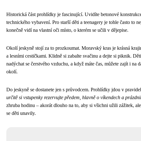
Historická část prohlídky je fascinující. Uvidíte betonové konstrukc
technického vybavení. Pro starší děti a teenagery je tohle často to n
konečně vidí na vlastní oči místo, o kterém se učili v dějepise.
Okolí jeskyně stojí za to prozkoumat. Moravský kras je krásná kraji
a lesními cestičkami. Klidně si zabalte svačinu a dejte si piknik. D
nadýchat se čerstvého vzduchu, a když máte čas, můžete zajít i na d
okolí.
Do jeskyně se dostanete jen s průvodcem. Prohlídky jdou v pravide
určitě si vstupenky rezervujte předem, hlavně o víkendech a prázdn
zhruba hodinu – akorát dlouho na to, aby si všichni užili zážitek, al
se děti unavily.