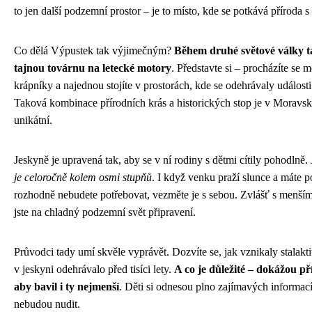
to jen další podzemní prostor – je to místo, kde se potkává příroda s h
Co dělá Výpustek tak výjimečným?
Během druhé světové války ta
tajnou továrnu na letecké motory
. Představte si – procházíte se 
krápníky a najednou stojíte v prostorách, kde se odehrávaly události
Taková kombinace přírodních krás a historických stop je v Moravs
unikátní.
Jeskyně je upravená tak, aby se v ní rodiny s dětmi cítily pohodlně
je celoročně kolem osmi stupňů
. I když venku praží slunce a máte p
rozhodně nebudete potřebovat, vezměte je s sebou. Zvlášť s menšími
jste na chladný podzemní svět připravení.
Průvodci tady umí skvěle vyprávět. Dozvíte se, jak vznikaly stalaktit
v jeskyni odehrávalo před tisíci lety.
A co je důležité – dokážou př
aby bavil i ty nejmenší
. Děti si odnesou plno zajímavých informac
nebudou nudit.