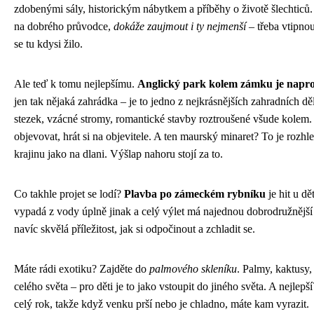
zdobenými sály, historickým nábytkem a příběhy o životě šlechticů.
na dobrého průvodce,
dokáže zaujmout i ty nejmenší
– třeba vtipnou
se tu kdysi žilo.
Ale teď k tomu nejlepšímu.
Anglický park kolem zámku je napro
jen tak nějaká zahrádka – je to jedno z nejkrásnějších zahradních dě
stezek, vzácné stromy, romantické stavby roztroušené všude kolem.
objevovat, hrát si na objevitele. A ten maurský minaret? To je rozhle
krajinu jako na dlani. Výšlap nahoru stojí za to.
Co takhle projet se lodí?
Plavba po zámeckém rybníku
je hit u d
vypadá z vody úplně jinak a celý výlet má najednou dobrodružnější 
navíc skvělá příležitost, jak si odpočinout a zchladit se.
Máte rádi exotiku? Zajděte do
palmového skleníku
. Palmy, kaktusy, 
celého světa – pro děti je to jako vstoupit do jiného světa. A nejlepš
celý rok, takže když venku prší nebo je chladno, máte kam vyrazit.