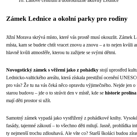
Lanové centrum a dobrodružné aktivity Lednice
Zámek Lednice a okolní parky pro rodiny
Jižní Morava skrývá místo, které vás prostě musí okouzlit. Zámek Le
místa, kam se budete chtít vracet znovu a znovu – a to nejen kvůli ar
hlavně kvůli atmosféře, kterou tu zažijete se svými dětmi.
Novogotický zámek s věžemi jako z pohádky
stojí uprostřed kult
Lednicko-valtického areálu, která získala prestižní ocenění UNES
pro vás? Že tu na vás čeká něco opravdu výjimečného. Nejde jen o 
starou budovu – jde o to strávit den v místě, kde se
historie prolín
mají děti prostor si užít.
Samotný zámek vypadá jako vystřižený z pohádkové knihy. Vysoké
fasády, tajemné zákoutí – to všechno děti milují. Jasně, prohlídka in
ty nejmenší trochu zdlouhavá. Ale víte co? Starší školáci budou zíra