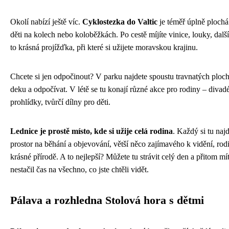
Okolí nabízí ještě víc.
Cyklostezka do Valtic
je téměř úplně plochá 
děti na kolech nebo koloběžkách. Po cestě míjíte vinice, louky, dalš
to krásná projížďka, při které si užijete moravskou krajinu.
Chcete si jen odpočinout? V parku najdete spoustu travnatých ploch
deku a odpočívat. V létě se tu konají různé akce pro rodiny – diva
prohlídky, tvůrčí dílny pro děti.
Lednice je prostě místo, kde si užije celá rodina
. Každý si tu naj
prostor na běhání a objevování, větší něco zajímavého k vidění, ro
krásné přírodě. A to nejlepší? Můžete tu strávit celý den a přitom mí
nestačil čas na všechno, co jste chtěli vidět.
Pálava a rozhledna Stolová hora s dětmi