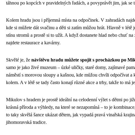
táhnou po kopcích v pravidelných řadách, a povyprávět jim, jak se t
Kolem hradu jsou i příjemná místa na odpočinek. V zahradách najde
kde si můžete dát svačinu a děti si zatím můžou hrát. Hlavně v létě 
stínu stromů a prostě si to užít. A když dostanete hlad nebo chuť na
najdete restaurace a kavárny.
Skvělé je, že
návštěvu hradu můžete spojit s procházkou po Mi
samo je jako živé muzeum – úzké uličky, staré domy, zajímavé památ
náměstí s morovou sloupy a kašnou, kde můžou chvíli odpočívat a 
kolem. A v létě se tady často konají různé akce a trhy, takže to má je
Mikulov s hradem je prostě ideální na celodenní výlet s dětmi po již
krásná příroda a výhledy, na které se nezapomíná – to je kombinace,
to taky skvělá šance ukázat dětem, jak vypadá pravá vinařská kraji
jihomoravská tradice.