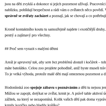
jsou na děti zvyklá a dokonce si jejich pozornost užívají. Pracovníc
nablízku, pohlídají bezpečnost a rádi vám o zvířatech něco povědí. 
správně se zvířaty zacházet
a poznají, jak se chovají a co potřebují
Kromě kontaktního koutu tu samozřejmě najdete i exotičtější druhy,
pestrý a zajímavý pro všechny.
## Proč sem vyrazit s malými dětmi
Areál je
upravený tak, aby sem bez problémů dostali i kočárek
– toh
máte batolátko. Celou zoo projdete pohodlně, aniž byste museli tráv
To je velká výhoda, protože malé děti mají omezenou pozornost a dl
Hodonínská zoo
spojuje zábavu s poznáváním
a děti tu nejsou jen
Můžou se zapojit, dotýkat se zvířat, krmit je. A právě tahle aktivní ú
zážitek, na který se nezapomíná. Kolik vašich dětí pak doma vypráv
krmily kozičku nebo hladily králíka?