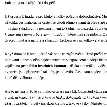
kolem
– a to si užijí děti i dospělí.
Už ta cesta k hradu je pro kluky a holky pořádné dobrodružství. Můž
několika cest nahoru, nejčastěji se chodí přímo z náměstí přes staré 
– výstup zvládnou i ty nejmenší, není to žádná horolezecká výprava
krásné staré domy s barevnými fasádami
, které mají své příběhy. Z
dvacet minut jste nahoře a s každým krokem se vám odkrývá krásně
Když dorazíte k hradu, čeká vás spousta zajímavého. Hrad prošel za
opravami a dnes v něm najdete muzeum s expozicemi o zdejší histori
zajděte na
prohlídku hradních komnat
– děcka tam můžou vidět, j
expozice jsou připravené tak, aby je to bavilo. Často tam najdete i i
které děti vtáhnou do děje.
Ale to nejlepší? To je vyhlídková terasa na věži. Odtamtud vidíte
pa
vrchů, nekonečné vinice a když je hezky, dokoukáte až k rakouský
úžasný zážitek – vidět vinařskou krajinu z takové výšky. Můžete jim