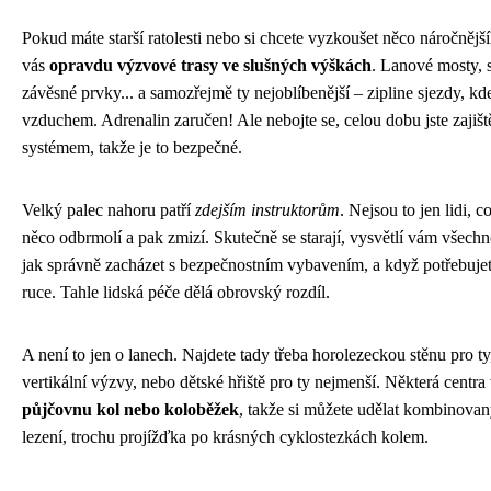
Pokud máte starší ratolesti nebo si chcete vyzkoušet něco náročnější
vás
opravdu výzvové trasy ve slušných výškách
. Lanové mosty, s
závěsné prvky... a samozřejmě ty nejoblíbenější – zipline sjezdy, kde 
vzduchem. Adrenalin zaručen! Ale nebojte se, celou dobu jste zajiš
systémem, takže je to bezpečné.
Velký palec nahoru patří
zdejším instruktorům
. Nejsou to jen lidi, 
něco odbrmolí a pak zmizí. Skutečně se starají, vysvětlí vám všech
jak správně zacházet s bezpečnostním vybavením, a když potřebujete
ruce. Tahle lidská péče dělá obrovský rozdíl.
A není to jen o lanech. Najdete tady třeba horolezeckou stěnu pro ty
vertikální výzvy, nebo dětské hřiště pro ty nejmenší. Některá centra 
půjčovnu kol nebo koloběžek
, takže si můžete udělat kombinovan
lezení, trochu projížďka po krásných cyklostezkách kolem.