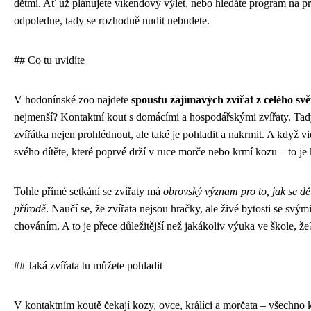
dětmi. Ať už plánujete víkendový výlet, nebo hledáte program na p
odpoledne, tady se rozhodně nudit nebudete.
## Co tu uvidíte
V hodonínské zoo najdete
spoustu zajímavých zvířat z celého svě
nejmenší? Kontaktní kout s domácími a hospodářskými zvířaty. Tad
zvířátka nejen prohlédnout, ale také je pohladit a nakrmit. A když vi
svého dítěte, které poprvé drží v ruce morče nebo krmí kozu – to je 
Tohle přímé setkání se zvířaty má
obrovský význam pro to, jak se dět
přírodě
. Naučí se, že zvířata nejsou hračky, ale živé bytosti se svým
chováním. A to je přece důležitější než jakákoliv výuka ve škole, že
## Jaká zvířata tu můžete pohladit
V kontaktním koutě čekají kozy, ovce, králíci a morčata – všechno k