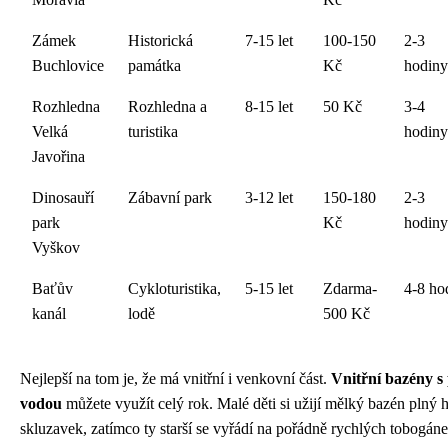
Zámek
Historická
7-15 let
100-150
2-3
Buchlovice
památka
Kč
hodiny
Rozhledna
Rozhledna a
8-15 let
50 Kč
3-4
Velká
turistika
hodiny
Javořina
Dinosauří
Zábavní park
3-12 let
150-180
2-3
park
Kč
hodiny
Vyškov
Baťův
Cykloturistika,
5-15 let
Zdarma-
4-8 ho
kanál
lodě
500 Kč
Nejlepší na tom je, že má vnitřní i venkovní část.
Vnitřní bazény s
vodou
můžete využít celý rok. Malé děti si užijí mělký bazén plný
skluzavek, zatímco ty starší se vyřádí na pořádně rychlých tobogáne