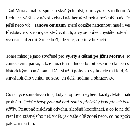
Jižní Morava nabízí spoustu skvělých míst, kam vyrazit s rodinou. 
Lednice, většina z nás si vybaví nádherný zámek a rozlehlý park. J
ještě něco víc –
lanové centrum
, které dokáže nadchnout malé i ve
Představte si stromy, čerstvý vzduch, a vy se právě chystáte pokořit
vysoko nad zemí. Srdce buší, ale víte, že jste v bezpečí.
Tohle místo je jako stvořené pro
výlety s dětmi po jižní Moravě
. M
zámeckému parku, takže můžete snadno skloubit lezení po lanech 
historickými památkami. Děti si užijí pohyb a vy budete mít klid, že
smysluplného venku, ne zase jen další hodina u obrazovky.
Co se týče samotných tras, tady si opravdu vybere každý. Máte mal
problém.
Dětské trasy jsou níž nad zemí a překážky jsou přesně tako
věřily
. Postupně získávají odvahu, zlepšují koordinaci, a co je nejdůle
Není nic krásnějšího než vidět, jak vaše dítě zdolá něco, co ho zpočá
pak září štěstím.