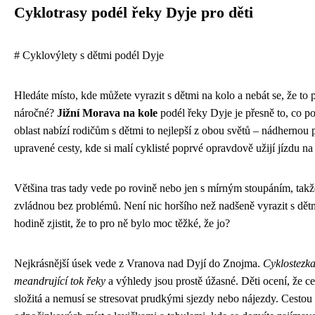
Cyklotrasy podél řeky Dyje pro děti
# Cyklovýlety s dětmi podél Dyje
Hledáte místo, kde můžete vyrazit s dětmi na kolo a nebát se, že to p
náročné?
Jižní Morava na kole
podél řeky Dyje je přesně to, co po
oblast nabízí rodičům s dětmi to nejlepší z obou světů – nádhernou 
upravené cesty, kde si malí cyklisté poprvé opravdově užijí jízdu na
Většina tras tady vede po rovině nebo jen s mírným stoupáním, takže
zvládnou bez problémů. Není nic horšího než nadšeně vyrazit s dětm
hodině zjistit, že to pro ně bylo moc těžké, že jo?
Nejkrásnější úsek vede z Vranova nad Dyjí do Znojma.
Cyklostezka
meandrující tok řeky
a výhledy jsou prostě úžasné. Děti ocení, že ce
složitá a nemusí se stresovat prudkými sjezdy nebo nájezdy. Cestou 