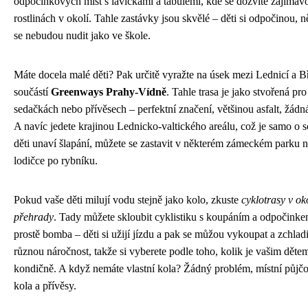
odpočinkových míst s lavičkami a tabulemi, kde se dozvíte zajímavos
rostlinách v okolí. Tahle zastávky jsou skvělé – děti si odpočinou, n
se nebudou nudit jako ve škole.
Máte docela malé děti? Pak určitě vyražte na úsek mezi Lednicí a Bř
součástí
Greenways Prahy-Vídně
. Tahle trasa je jako stvořená pro
sedačkách nebo přívěsech – perfektní značení, většinou asfalt, žád
A navíc jedete krajinou Lednicko-valtického areálu, což je samo o 
děti unaví šlapání, můžete se zastavit v některém zámeckém parku ne
lodičce po rybníku.
Pokud vaše děti milují vodu stejně jako kolo, zkuste
cyklotrasy v ok
přehrady
. Tady můžete skloubit cyklistiku s koupáním a odpočinkem
prostě bomba – děti si užijí jízdu a pak se můžou vykoupat a zchladi
různou náročnost, takže si vyberete podle toho, kolik je vašim dětem
kondičně. A když nemáte vlastní kola? Žádný problém, místní půjčo
kola a přívěsy.