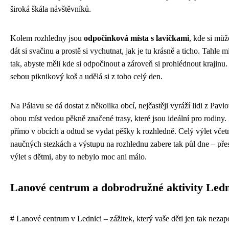
široká škála návštěvníků.
Kolem rozhledny jsou
odpočinková místa s lavičkami
, kde si můž
dát si svačinu a prostě si vychutnat, jak je tu krásně a ticho. Tahle 
tak, abyste měli kde si odpočinout a zároveň si prohlédnout krajinu. 
sebou piknikový koš a udělá si z toho celý den.
Na Pálavu se dá dostat z několika obcí, nejčastěji vyráží lidi z Pav
obou míst vedou pěkně značené trasy, které jsou ideální pro rodiny
přímo v obcích a odtud se vydat pěšky k rozhledně. Celý výlet vče
naučných stezkách a výstupu na rozhlednu zabere tak půl dne – přes
výlet s dětmi, aby to nebylo moc ani málo.
Lanové centrum a dobrodružné aktivity Ledn
# Lanové centrum v Lednici – zážitek, který vaše děti jen tak nez