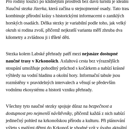
Pro rodiny toužící po klidnějším prostředí bez davů turistů je ideální
Naučná stezka Jizerka
, která začína u stejnojmenné osady. Tato tras
kombinuje přírodní krásy s historickými informacemi o zaniklých
horských osadách. Délka stezky je variabilní podle toho, jak velký
okruh si rodina zvolí, přičemž nejkratší varianta měří zhruba dva
kilometry a zvládnou ji i tříleté děti.
Stezka kolem Labské přehrady patří mezi
nejsnáze dostupné
naučné trasy v Krkonoších
. Asfaltová cesta bez výraznějších
stoupání umožňuje pohodlný průchod s kočárkem a nabízí krásné
výhledy na vodní hladinu a okolní hory. Informační tabule jsou
rozmístěny v pravidelných intervalech a věnují se především
vodnímu ekosystému a historii vzniku přehrady.
Všechny tyto naučné stezky spojuje důraz na
bezpečnost a
dostupnost pro nejmenší návštěvníky
, přičemž každá z nich nabízí
jedinečný pohled na krkonošskou přírodu a kulturu. Při plánování
výletu s malými dětmi do Krkonoš je vhodné vzít v úvahu aktuální