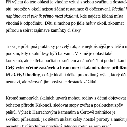
Při výletu do této oblasti je vhodné vzít si s sebou svačinu a dostate
pití, protože v okolí nejsou žádné restaurace či občerstvení.
Ideální 
naplánovat si piknik přímo mezi skalami
, kde najdete klidná místa
vhodná k odpočinku. Děti si mohou po jídle hrát v okolí, zkoumat
přírodu a sbírat zajímavé kamínky či šišky.
Trasa je přístupná prakticky po celý rok, ale nejkrásnější je v létě a 
podzim, kdy okolní lesy hýří barvami. V zimě je oblast také
kouzelná, ale je třeba počítat se sněhem a náročnějšími podmínkami
Celý výlet včetně zastávek a hraní mezi skalami zabere přibližn
tři až čtyři hodiny
, což je ideální délka pro rodinný výlet, který dět
neunaví, ale zároveň jim poskytne dostatek zážitků.
Kromě samotných skalních útvarů mohou rodiny s dětmi objevovat
bohatou přírodu Krkonoš, sledovat stopy zvířat a poslouchat zpěv
ptáků. Výlet k Harrachovým kamenům a Čertově zahrádce je
skvělou příležitostí, jak dětem ukázat krásy horské přírody a naučit j
respektu k přírodnímu prostředí. Mnoho rodin se sem vrací