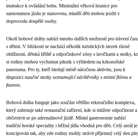
instrukce k ovládání bobu. Minimální věková hranice pro
samostatnou jízdu je stanovena, mladší děti mohou jezdit v
doprovodu dospělé osoby.
Okolí bobové dráhy nabízí mnoho dalších možností pro trávení čas
s dětmi. V blízkosti se nachází několik turistických stezek různé
obtížnosti, dětská hřiště a odpočinkové zóny s lavičkami a stolky, k
si rodiny mohou vychutnat piknik s výhledem na krkonošské
panorama. Pro ty, kteří hledají méně náročnou aktivitu, jsou k
dispozici
naučné stezky seznamující návštěvníky s místní flórou a
faunou
.
Bobová dráha funguje jako součást většího rekreačního komplexu,
který zahrnuje také restaurační zařízení, kde si můžete odpočinout a
občerstvit se po adrenalinové jízdě. Místní gastronomie nabízí
tradiční horské speciality i běžná jídla vhodná pro děti. Celý areál je
koncipován tak, aby zde rodiny mohly strávit příjemný celý den pln