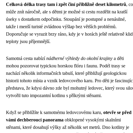
Celková délka trasy tam i zpět činí přibližně deset kilometrů
, c
může znít náročně, ale s dětmi je možné si cestu rozdělit na kratší
úseky s dostatkem odpočinku. Stoupání je postupné a nenásilné,
takže i menší turisté zvládnou výšlap bez větších problémů.
Doporučuje se vyrazit brzy ráno, kdy je v horách ještě relativně klid
teploty jsou příjemnější.
Samotná cesta nabízí
nádherné výhledy do okolní krajiny
a děti
mohou pozorovat typickou horskou flóru i faunu. Podél trasy se
nachází několik informačních tabulí, které přibližují geologickou
historii tohoto místa a vznik ledovcového karu. Pro děti je fascinujíc
představa, že kdysi dávno zde byl mohutný ledovec, který svou silo
vytvořil tuto impozantní kotlinu s příkrými stěnami.
Když se přiblížíte k samotnému ledovcovému karu,
otevře se před
vámi dechberoucí panorama
obklopené vysokými skalními
stěnami, které dosahují výšky až několik set metrů. Dno kotliny je