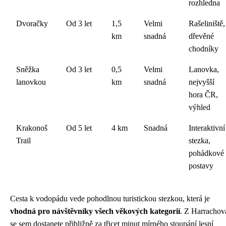
rozhledna
Dvoračky
Od 3 let
1,5
Velmi
Rašeliniště,
km
snadná
dřevěné
chodníky
Sněžka
Od 3 let
0,5
Velmi
Lanovka,
lanovkou
km
snadná
nejvyšší
hora ČR,
výhled
Krakonoš
Od 5 let
4 km
Snadná
Interaktivní
Trail
stezka,
pohádkové
postavy
Cesta k vodopádu vede pohodlnou turistickou stezkou, která je
vhodná pro návštěvníky všech věkových kategorií
. Z Harrachov
se sem dostanete přibližně za třicet minut mírného stoupání lesní