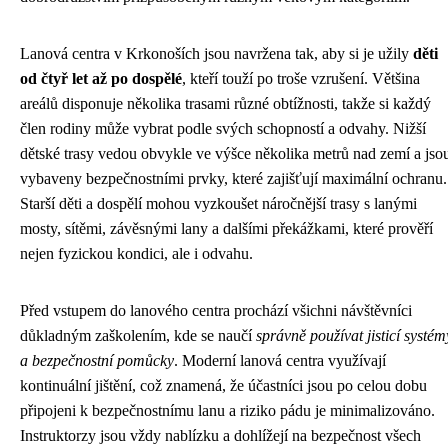
Lanová centra v Krkonoších jsou navržena tak, aby si je užily
děti
od čtyř let až po dospělé
, kteří touží po troše vzrušení. Většina
areálů disponuje několika trasami různé obtížnosti, takže si každý
člen rodiny může vybrat podle svých schopností a odvahy. Nižší
dětské trasy vedou obvykle ve výšce několika metrů nad zemí a jso
vybaveny bezpečnostními prvky, které zajišťují maximální ochranu.
Starší děti a dospělí mohou vyzkoušet náročnější trasy s lanými
mosty, sítěmi, závěsnými lany a dalšími překážkami, které prověří
nejen fyzickou kondici, ale i odvahu.
Před vstupem do lanového centra prochází všichni návštěvníci
důkladným zaškolením, kde se naučí
správně používat jisticí systém
a bezpečnostní pomůcky
. Moderní lanová centra využívají
kontinuální jištění, což znamená, že účastníci jsou po celou dobu
připojeni k bezpečnostnímu lanu a riziko pádu je minimalizováno.
Instruktorzy jsou vždy nablízku a dohlížejí na bezpečnost všech