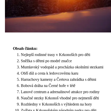
Obsah článku:
Nejlepší rodinné trasy v Krkonoších pro děti
Sněžka s dětmi po modré značce
Mumlavský vodopád a procházka okolními stezkami
Obří důl a cesta k ledovcovému karu
Harrachovy kameny a Čertova zahrádka s dětmi
Bobová dráha na Černé hoře v létě
Lanové centrum a adrenalinové atrakce pro rodiny
Naučné stezky Krkonoš vhodné pro nejmenší děti
Rozhledny v Krkonoších s výhledem na hory
Zvířata v Krkonošském národním parku pro děti