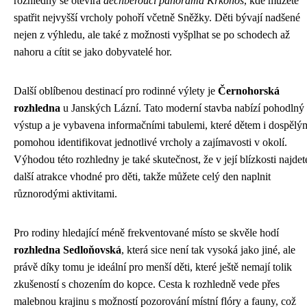
rozhledny se otevírá
dechberoucí panorama Krkonoš
, kde můžete
spatřit nejvyšší vrcholy pohoří včetně Sněžky. Děti bývají nadšené
nejen z výhledu, ale také z možnosti vyšplhat se po schodech až
nahoru a cítit se jako dobyvatelé hor.
Další oblíbenou destinací pro rodinné výlety je
Černohorská
rozhledna
u Janských Lázní. Tato moderní stavba nabízí pohodlný
výstup a je vybavena informačními tabulemi, které dětem i dospělý
pomohou identifikovat jednotlivé vrcholy a zajímavosti v okolí.
Výhodou této rozhledny je také skutečnost, že v její blízkosti najdet
další atrakce vhodné pro děti, takže můžete celý den naplnit
různorodými aktivitami.
Pro rodiny hledající méně frekventované místo se skvěle hodí
rozhledna Sedloňovská
, která sice není tak vysoká jako jiné, ale
právě díky tomu je ideální pro menší děti, které ještě nemají tolik
zkušeností s chozením do kopce. Cesta k rozhledně vede přes
malebnou krajinu s možností pozorování místní flóry a fauny, což