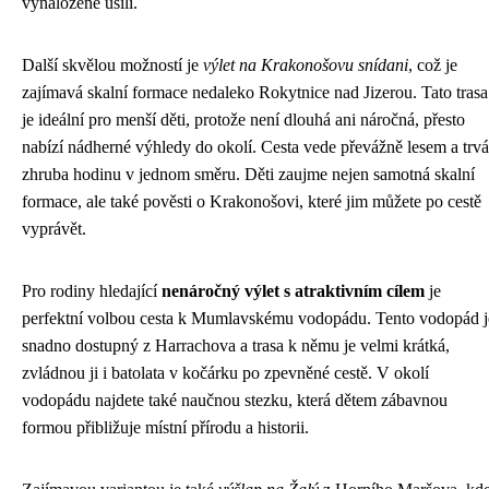
vynaložené úsilí.
Další skvělou možností je
výlet na Krakonošovu snídani
, což je
zajímavá skalní formace nedaleko Rokytnice nad Jizerou. Tato trasa
je ideální pro menší děti, protože není dlouhá ani náročná, přesto
nabízí nádherné výhledy do okolí. Cesta vede převážně lesem a trvá
zhruba hodinu v jednom směru. Děti zaujme nejen samotná skalní
formace, ale také pověsti o Krakonošovi, které jim můžete po cestě
vyprávět.
Pro rodiny hledající
nenáročný výlet s atraktivním cílem
je
perfektní volbou cesta k Mumlavskému vodopádu. Tento vodopád j
snadno dostupný z Harrachova a trasa k němu je velmi krátká,
zvládnou ji i batolata v kočárku po zpevněné cestě. V okolí
vodopádu najdete také naučnou stezku, která dětem zábavnou
formou přibližuje místní přírodu a historii.