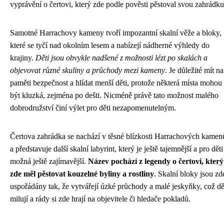
vyprávění o čertovi, který zde podle pověsti pěstoval svou zahrádku
Samotné Harrachovy kameny tvoří impozantní skalní věže a bloky,
které se tyčí nad okolním lesem a nabízejí nádherné výhledy do
krajiny.
Děti jsou obvykle nadšené z možnosti lézt po skalách a
objevovat různé skuliny a průchody mezi kameny
. Je důležité mít na
paměti bezpečnost a hlídat menší děti, protože některá místa mohou
být kluzká, zejména po dešti. Nicméně právě tato možnost malého
dobrodružství činí výlet pro děti nezapomenutelným.
Čertova zahrádka se nachází v těsné blízkosti Harrachových kamen
a představuje další skalní labyrint, který je ještě tajemnější a pro děti
možná ještě zajímavější.
Název pochází z legendy o čertovi, který
zde měl pěstovat kouzelné byliny a rostliny
. Skalní bloky jsou zd
uspořádány tak, že vytvářejí úzké průchody a malé jeskyňky, což dě
milují a rády si zde hrají na objevitele či hledače pokladů.