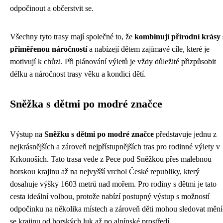
odpočinout a občerstvit se.
Všechny tyto trasy mají společné to, že
kombinují přírodní krásy 
přiměřenou náročností
a nabízejí dětem zajímavé cíle, které je
motivují k chůzi. Při plánování výletů je vždy důležité přizpůsobit
délku a náročnost trasy věku a kondici dětí.
Sněžka s dětmi po modré značce
Výstup na
Sněžku s dětmi po modré značce
představuje jednu z
nejkrásnějších a zároveň nejpřístupnějších tras pro rodinné výlety v
Krkonoších. Tato trasa vede z Pece pod Sněžkou přes malebnou
horskou krajinu až na nejvyšší vrchol České republiky, který
dosahuje výšky 1603 metrů nad mořem. Pro rodiny s dětmi je tato
cesta ideální volbou, protože nabízí postupný výstup s možností
odpočinku na několika místech a zároveň děti mohou sledovat mění
se krajinu od horských luk až po alpínské prostředí.