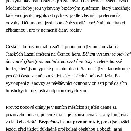
poskytla maximální zážitek při zachování bezpečnosti všech jezdců.
Moderní boby jsou vybaveny brzdovým systémem, který umožňuje
každému jezdci regulovat rychlost podle vlastních preferencí a
odvahy. Děti mohou jezdit společně s rodiči, což činí tuto atrakci
přístupnou i pro ty nejmenší členy rodiny.
Cesta na bobovou dráhu začína pohodlnou jízdou lanovkou z
Janských Lázní směrem na Černou horu.
Během výstupu se otevíraj
úchvatné výhledy na okolní krkonošské vrcholy
a zelené horské
louky, které jsou typické pro tuto oblast. Samotná jízda lanovkou je
pro děti často stejně vzrušující jako následná bobová jízda. Po
vystoupení z lanovky se návštěvníci ocitnou v oblasti plné dalších
turistických možností a odpočinkových zón.
Provoz bobové dráhy je v letních měsících zajištěn denně za
příznivého počasí, přičemž dráha je uzpůsobena tak, aby fungovala 
za lehkého deště.
Bezpečnost je na prvním místě
, proto jsou všich
jezdci před jízdou důkladně proškoleni obsluhou a obdrží jasné