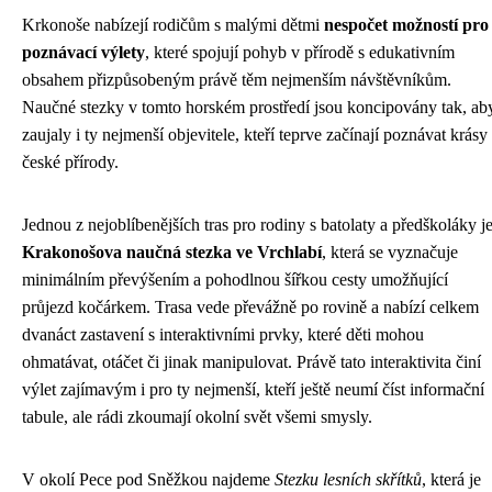
Krkonoše nabízejí rodičům s malými dětmi
nespočet možností pro
poznávací výlety
, které spojují pohyb v přírodě s edukativním
obsahem přizpůsobeným právě těm nejmenším návštěvníkům.
Naučné stezky v tomto horském prostředí jsou koncipovány tak, ab
zaujaly i ty nejmenší objevitele, kteří teprve začínají poznávat krásy
české přírody.
Jednou z nejoblíbenějších tras pro rodiny s batolaty a předškoláky j
Krakonošova naučná stezka ve Vrchlabí
, která se vyznačuje
minimálním převýšením a pohodlnou šířkou cesty umožňující
průjezd kočárkem. Trasa vede převážně po rovině a nabízí celkem
dvanáct zastavení s interaktivními prvky, které děti mohou
ohmatávat, otáčet či jinak manipulovat. Právě tato interaktivita činí
výlet zajímavým i pro ty nejmenší, kteří ještě neumí číst informační
tabule, ale rádi zkoumají okolní svět všemi smysly.
V okolí Pece pod Sněžkou najdeme
Stezku lesních skřítků
, která je