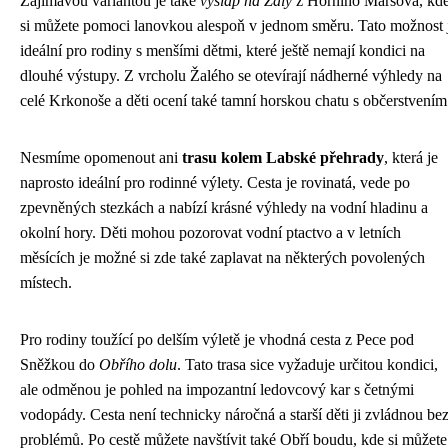
Zajímavou variantou je také
výšlap na Žalý
z Horního Maršova, kd
si můžete pomoci lanovkou alespoň v jednom směru. Tato možnost 
ideální pro rodiny s menšími dětmi, které ještě nemají kondici na
dlouhé výstupy. Z vrcholu Žalého se otevírají nádherné výhledy na
celé Krkonoše a děti ocení také tamní horskou chatu s občerstvením
Nesmíme opomenout ani
trasu kolem Labské přehrady
, která je
naprosto ideální pro rodinné výlety. Cesta je rovinatá, vede po
zpevněných stezkách a nabízí krásné výhledy na vodní hladinu a
okolní hory. Děti mohou pozorovat vodní ptactvo a v letních
měsících je možné si zde také zaplavat na některých povolených
místech.
Pro rodiny toužící po delším výletě je vhodná cesta z Pece pod
Sněžkou do
Obřího dolu
. Tato trasa sice vyžaduje určitou kondici,
ale odměnou je pohled na impozantní ledovcový kar s četnými
vodopády. Cesta není technicky náročná a starší děti ji zvládnou be
problémů. Po cestě můžete navštívit také Obří boudu, kde si můžete