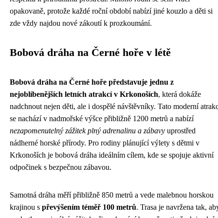
opakovaně, protože každé roční období nabízí jiné kouzlo a děti si
zde vždy najdou nové zákoutí k prozkoumání.
Bobová dráha na Černé hoře v létě
Bobová dráha na Černé hoře představuje jednu z
nejoblíbenějších letních atrakcí v Krkonoších
, která dokáže
nadchnout nejen děti, ale i dospělé návštěvníky. Tato moderní atrak
se nachází v nadmořské výšce přibližně 1200 metrů a nabízí
nezapomenutelný zážitek plný adrenalinu a zábavy
uprostřed
nádherné horské přírody. Pro rodiny plánující výlety s dětmi v
Krkonoších je bobová dráha ideálním cílem, kde se spojuje aktivní
odpočinek s bezpečnou zábavou.
Samotná dráha měří přibližně 850 metrů a vede malebnou horskou
krajinou s
převýšením téměř 100 metrů
. Trasa je navržena tak, ab