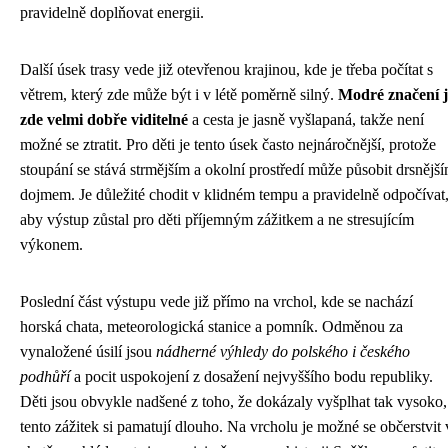
pravidelně doplňovat energii.
Další úsek trasy vede již otevřenou krajinou, kde je třeba počítat s
větrem, který zde může být i v létě poměrně silný.
Modré značení j
zde velmi dobře viditelné
a cesta je jasně vyšlapaná, takže není
možné se ztratit. Pro děti je tento úsek často nejnáročnější, protože
stoupání se stává strmějším a okolní prostředí může působit drsnějš
dojmem. Je důležité chodit v klidném tempu a pravidelně odpočívat
aby výstup zůstal pro děti příjemným zážitkem a ne stresujícím
výkonem.
Poslední část výstupu vede již přímo na vrchol, kde se nachází
horská chata, meteorologická stanice a pomník. Odměnou za
vynaložené úsilí jsou
nádherné výhledy do polského i českého
podhůří
a pocit uspokojení z dosažení nejvyššího bodu republiky.
Děti jsou obvykle nadšené z toho, že dokázaly vyšplhat tak vysoko,
tento zážitek si pamatují dlouho. Na vrcholu je možné se občerstvit 