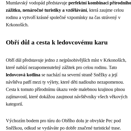
Mumlavský vodopád představuje
perfektní kombinaci přírodníh
zážitku, nenáročné turistiky a vzdělávání
, která zaujme celou
rodinu a vytvoří krásné společné vzpomínky na čas strávený v
Krkonoších.
Obří důl a cesta k ledovcovému karu
Obří důl představuje jedno z nejpůsobivějších míst v Krkonoších,
které nabízí nezapomenutelný zážitek pro celou rodinu. Tato
ledovcová kotlina
se nachází na severní straně Sněžky a její
návštěva patří mezi ty výlety, které děti nadlouho nezapomenou.
Cesta k tomuto přírodnímu úkazu vede malebnou krajinou plnou
zajímavostí, které dokážou zaujmout návštěvníky všech věkových
kategorií.
Výchozím bodem pro túru do Obřího dolu je obvykle Pec pod
Sněžkou, odkud se vydáváte po dobře značené turistické trase.