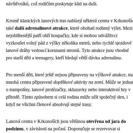
návštěvníků, což rodičům poskytuje klid na duši.
Kromě klasických lanových tras nabízejí některá centra v Krkonoší
také
další adrenalinové atrakce
, které obohatí rodinný výlet. Mezi
nejoblíbenější patří obří houpačky, kde si mohou odvážlivci
vyzkoušet volný pád z výšky několika metrů, nebo rychlé sjezdové
lanové dráhy vedoucí korunami stromů. Tyto atrakce jsou vhodné
pro starší děti a teenagery, kteří hledají větší dávku adrenalinu.
Pro menší děti, které ještě nejsou připraveny na výškové atrakce, ma
mnohá centra připravené
doplňkové aktivity na zemi
. Může se jedna
o trampolíny, lanové prolézačky, skluzavky nebo interaktivní hry v
přírodě. Tímto způsobem si celá rodina může užít společný den, i
když ne všichni členové absolvují stejné trasy.
Lanová centra v Krkonoších jsou většinou
otevřena od jara do
podzimu
, v závislosti na počasí. Doporučuje se rezervovat si