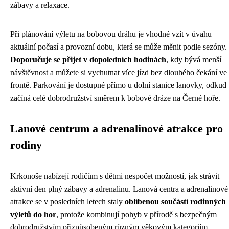
zábavy a relaxace.
Při plánování výletu na bobovou dráhu je vhodné vzít v úvahu
aktuální počasí a provozní dobu, která se může měnit podle sezóny.
Doporučuje se přijet v dopoledních hodinách
, kdy bývá menší
návštěvnost a můžete si vychutnat více jízd bez dlouhého čekání ve
frontě. Parkování je dostupné přímo u dolní stanice lanovky, odkud
začíná celé dobrodružství směrem k bobové dráze na Černé hoře.
Lanové centrum a adrenalinové atrakce pro
rodiny
Krkonoše nabízejí rodičům s dětmi nespočet možností, jak strávit
aktivní den plný zábavy a adrenalinu. Lanová centra a adrenalinové
atrakce se v posledních letech staly
oblíbenou součástí rodinných
výletů do hor
, protože kombinují pohyb v přírodě s bezpečným
dobrodružstvím přizpůsobeným různým věkovým kategoriím.