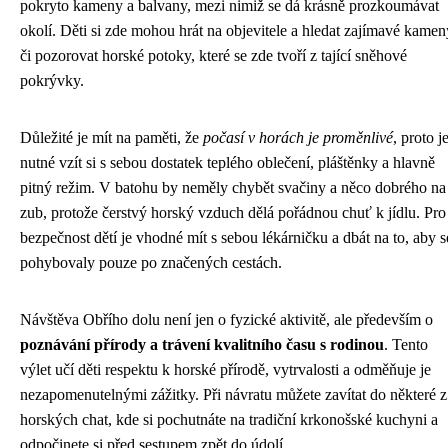
pokryto kameny a balvany, mezi nimiž se dá krásně prozkoumávat
okolí. Děti si zde mohou hrát na objevitele a hledat zajímavé kamen
či pozorovat horské potoky, které se zde tvoří z tající sněhové
pokrývky.
Důležité je mít na paměti, že
počasí v horách je proměnlivé
, proto j
nutné vzít si s sebou dostatek teplého oblečení, pláštěnky a hlavně
pitný režim. V batohu by neměly chybět svačiny a něco dobrého na
zub, protože čerstvý horský vzduch dělá pořádnou chuť k jídlu. Pro
bezpečnost dětí je vhodné mít s sebou lékárničku a dbát na to, aby s
pohybovaly pouze po značených cestách.
Návštěva Obřího dolu není jen o fyzické aktivitě, ale především o
poznávání přírody a trávení kvalitního času s rodinou
. Tento
výlet učí děti respektu k horské přírodě, vytrvalosti a odměňuje je
nezapomenutelnými zážitky. Při návratu můžete zavítat do některé z
horských chat, kde si pochutnáte na tradiční krkonošské kuchyni a
odpočinete si před sestupem zpět do údolí.