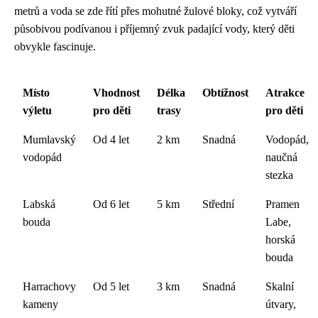
metrů a voda se zde řítí přes mohutné žulové bloky, což vytváří
působivou podívanou i příjemný zvuk padající vody, který děti
obvykle fascinuje.
Místo
Vhodnost
Délka
Obtížnost
Atrakce
výletu
pro děti
trasy
pro děti
Mumlavský
Od 4 let
2 km
Snadná
Vodopád,
vodopád
naučná
stezka
Labská
Od 6 let
5 km
Střední
Pramen
bouda
Labe,
horská
bouda
Harrachovy
Od 5 let
3 km
Snadná
Skalní
kameny
útvary,