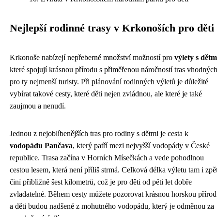
Nejlepší rodinné trasy v Krkonoších pro děti
Krkonoše nabízejí nepřeberné množství možností pro
výlety s dětm
které spojují krásnou přírodu s přiměřenou náročností tras vhodných
pro ty nejmenší turisty. Při plánování rodinných výletů je důležité
vybírat takové cesty, které děti nejen zvládnou, ale které je také
zaujmou a nenudí.
Jednou z nejoblíbenějších tras pro rodiny s dětmi je cesta k
vodopádu Pančava
, který patří mezi nejvyšší vodopády v České
republice. Trasa začína v Horních Mísečkách a vede pohodlnou
cestou lesem, která není příliš strmá. Celková délka výletu tam i zpě
činí přibližně šest kilometrů, což je pro děti od pěti let dobře
zvladatelné. Během cesty můžete pozorovat krásnou horskou příro
a děti budou nadšené z mohutného vodopádu, který je odměnou za