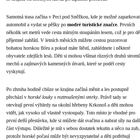
Samotná trasa začína v Peci pod Sněžkou, kde je možné zaparkovat
automobil a vydat se pěšky po
modré turistické značce
. Prvních
několik set metrů vede cesta mírným stoupáním lesem, což je pro dě
příjemné zahřátí. V letních měsících můžete cestou pozorovat
bohatou horskou flóru a pokud máte štěstí, zahlédnete i některé
obyvatele zdejších lesů. Děti si mohou všímat různých druhů stromů
mechů a zajímavých kamenných útvarů, které se podél cesty
vyskytují.
Po zhruba hodině chůze se krajina začíná měnit a les postupně
přechází v
horské louky s roztroušenými smrky
. Právě tady se
otevírají první výhledy na okolní hřebeny Krkonoš a děti mohou
vidět, jak vysoko už vlastně vystoupaly. Toto místo je vhodné pro
první delší přestávku, kde si můžete dát svačinu a nabrat síly na dalš
část výstupu. Důležité je mít s sebou dostatek tekutin a něco na zub,
protože horské počasí může být nevyzpytatelné a děti potřebují