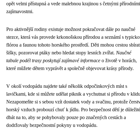
opět velmi přístupná a vede malebnou krajinou s četnými přírodním
zajímavostmi.
Pro aktivnější rodiny existuje možnost pokračovat dále po naučné
stezce, která vás provede krkonošskou přírodou a seznámí s typick
flórou a faunou tohoto horského prostředí. Děti mohou cestou sbírat
šišky, pozorovat ptáky nebo hledat stopy lesních zvířat.
Naučné
tabule podél trasy poskytují zajímavé informace
o životě v horách,
které můžete dětem vyprávět a společně objevovat krásy přírody.
V okolí vodopádu najdete také několik odpočinkových míst s
lavičkami, kde si můžete udělat piknik a vychutnat si přírodu v klidu
Nezapomeňte si s sebou vzít dostatek vody a svačinu, protože čerst
horský vzduch probouzí chuť k jídlu. Pro bezpečnost dětí je důležit
dbát na to, aby se pohybovaly pouze po značených cestách a
dodržovaly bezpečnostní pokyny u vodopádu.