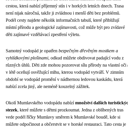
cestou, která nabízí příjemný stín i v horkých letních dnech. Trasa
není nijak náročná, takže ji zvládnou i menší děti bez problémů.
Podél cesty najdete několik informačních tabulí, které přibližují
místní přírodu a geologické zajímavosti, což může být pro zvídavé
děti zajímavé vzdělávací zpestření výletu.
Samotný vodopád je opatřen
bezpečným dřevěným mostkem a
vyhlídkovými plošinami
, odkud můžete obdivovat padající vodu z
různých úhlů. Děti zde mohou pozorovat sílu přírody na vlastní oči 
v létě oceňují osvěžující mlhu, kterou vodopád vytváří. V zimním
období se vodopád promění v nádhernou ledovou kaskádu, která
nabízí zcela jiný, ale neméně kouzelný zážitek.
Okolí Mumlavského vodopádu nabízí
množství dalších turistický
stezek
, které můžete s dětmi prozkoumat. Jedna z oblíbených tras
vede podél říčky Mumlavy směrem k Mumlavské boudě, kde si
můžete odpočinout a občerstvit se v horské restauraci. Tato cesta je