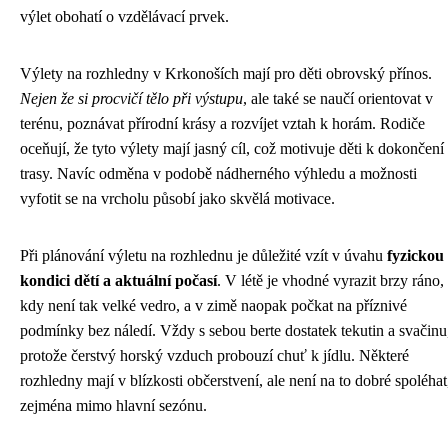
výlet obohatí o vzdělávací prvek.
Výlety na rozhledny v Krkonoších mají pro děti obrovský přínos.
Nejen že si procvičí tělo při výstupu
, ale také se naučí orientovat v
terénu, poznávat přírodní krásy a rozvíjet vztah k horám. Rodiče
oceňují, že tyto výlety mají jasný cíl, což motivuje děti k dokončení
trasy. Navíc odměna v podobě nádherného výhledu a možnosti
vyfotit se na vrcholu působí jako skvělá motivace.
Při plánování výletu na rozhlednu je důležité vzít v úvahu
fyzickou
kondici dětí a aktuální počasí
. V létě je vhodné vyrazit brzy ráno,
kdy není tak velké vedro, a v zimě naopak počkat na příznivé
podmínky bez náledí. Vždy s sebou berte dostatek tekutin a svačinu
protože čerstvý horský vzduch probouzí chuť k jídlu. Některé
rozhledny mají v blízkosti občerstvení, ale není na to dobré spoléhat
zejména mimo hlavní sezónu.