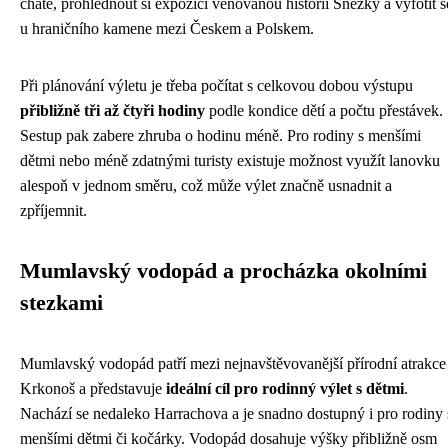
chatě, prohlédnout si expozici věnovanou historii Sněžky a vyfotit s
u hraničního kamene mezi Českem a Polskem.
Při plánování výletu je třeba počítat s celkovou dobou výstupu
přibližně tři až čtyři hodiny
podle kondice dětí a počtu přestávek.
Sestup pak zabere zhruba o hodinu méně. Pro rodiny s menšími
dětmi nebo méně zdatnými turisty existuje možnost využít lanovku
alespoň v jednom směru, což může výlet značně usnadnit a
zpříjemnit.
Mumlavský vodopád a procházka okolními
stezkami
Mumlavský vodopád patří mezi nejnavštěvovanější přírodní atrakce
Krkonoš a představuje
ideální cíl pro rodinný výlet s dětmi
.
Nachází se nedaleko Harrachova a je snadno dostupný i pro rodiny 
menšími dětmi či kočárky. Vodopád dosahuje výšky přibližně osm