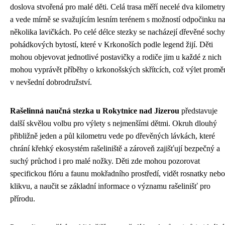
doslova stvořená pro malé děti. Celá trasa měří necelé dva kilometr
a vede mírně se svažujícím lesním terénem s možností odpočinku n
několika lavičkách. Po celé délce stezky se nacházejí dřevěné sochy
pohádkových bytostí, které v Krkonoších podle legend žijí. Děti
mohou objevovat jednotlivé postavičky a rodiče jim u každé z nich
mohou vyprávět příběhy o krkonošských skřítcích, což výlet promě
v nevšední dobrodružství.
Rašelinná naučná stezka u Rokytnice nad Jizerou
představuje
další skvělou volbu pro výlety s nejmenšími dětmi. Okruh dlouhý
přibližně jeden a půl kilometru vede po dřevěných lávkách, které
chrání křehký ekosystém rašeliniště a zároveň zajišťují bezpečný a
suchý průchod i pro malé nožky. Děti zde mohou pozorovat
specifickou flóru a faunu mokřadního prostředí, vidět rosnatky nebo
klikvu, a naučit se základní informace o významu rašelinišť pro
přírodu.