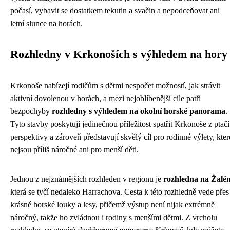
počasí, vybavit se dostatkem tekutin a svačin a nepodceňovat ani
letní slunce na horách.
Rozhledny v Krkonoších s výhledem na hory
Krkonoše nabízejí rodičům s dětmi nespočet možností, jak strávit
aktivní dovolenou v horách, a mezi nejoblíbenější cíle patří
bezpochyby
rozhledny s výhledem na okolní horské panorama
.
Tyto stavby poskytují jedinečnou příležitost spatřit Krkonoše z ptačí
perspektivy a zároveň představují skvělý cíl pro rodinné výlety, kter
nejsou příliš náročné ani pro menší děti.
Jednou z nejznámějších rozhleden v regionu je
rozhledna na Žalé
která se tyčí nedaleko Harrachova. Cesta k této rozhledně vede přes
krásné horské louky a lesy, přičemž výstup není nijak extrémně
náročný, takže ho zvládnou i rodiny s menšími dětmi. Z vrcholu