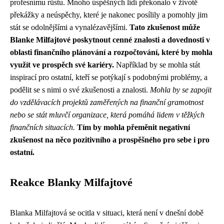
profesnímu růstu. Mnoho úspěšných lidí překonalo v životě
překážky a neúspěchy, které je nakonec posílily a pomohly jim
stát se odolnějšími a vynalézavějšími.
Tato zkušenost může
Blankе Milfajtové poskytnout cenné znalosti a dovednosti v
oblasti finančního plánování a rozpočtování, které by mohla
využít ve prospěch své kariéry.
Například by se mohla stát
inspirací pro ostatní, kteří se potýkají s podobnými problémy, a
podělit se s nimi o své zkušenosti a znalosti.
Mohla by se zapojit
do vzdělávacích projektů zaměřených na finanční gramotnost
nebo se stát mluvčí organizace, která pomáhá lidem v těžkých
finančních situacích.
Tím by mohla přeměnit negativní
zkušenost na něco pozitivního a prospěšného pro sebe i pro
ostatní.
Reakce Blanky Milfajtové
Blanka Milfajtová se ocitla v situaci, která není v dnešní době