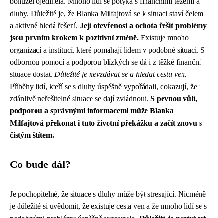
bohužel ojedinělá. Mnoho lidí se potýká s finančními těžemi a
dluhy. Důležité je, že Blanka Milfajtová se k situaci staví čelem
a aktivně hledá řešení.
Její otevřenost a ochota řešit problémy
jsou prvním krokem k pozitivní změně.
Existuje mnoho
organizací a institucí, které pomáhají lidem v podobné situaci. S
odbornou pomocí a podporou blízkých se dá i z těžké finanční
situace dostat.
Důležité je nevzdávat se a hledat cestu ven.
Příběhy lidí, kteří se s dluhy úspěšně vypořádali, dokazují, že i
zdánlivě neřešitelné situace se dají zvládnout.
S pevnou vůlí,
podporou a správnými informacemi může Blanka
Milfajtová překonat i tuto životní překážku a začít znovu s
čistým štítem.
Co bude dál?
Je pochopitelné, že situace s dluhy může být stresující. Nicméně
je důležité si uvědomit, že existuje cesta ven a že mnoho lidí se s