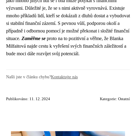
jako mnoho jiných lidí se i ona může potýkat s finančními
výzvami. Důležité je, že se s nimi aktivně vyrovnává. Existuje
mnoho příkladů lidí, kteří se dokázali z dluhů dostat a vybudovat
si stabilní finanční zázemí. S pevnou vůlí, podporou okolí a
případně i odbornou pomocí je možné překonat i složité finanční
situace.
Zaměřme se
proto na to pozitivní a věřme, že Blanka
Milfaitová najde cestu k vyřešení svých finančních záležitostí a
bude moci dále rozvíjet svůj potenciál.
Našli jste v článku chybu?
Kontaktujte nás
Publikováno: 11. 12. 2024
Kategorie:
Ostatní