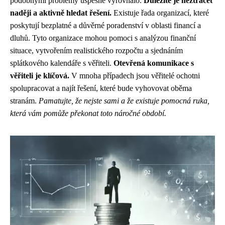
podobnými problémy úspěšně vyrovnalo.
Důležité je neztrácet
naději a aktivně hledat řešení.
Existuje řada organizací, které
poskytují bezplatné a důvěrné poradenství v oblasti financí a
dluhů. Tyto organizace mohou pomoci s analýzou finanční
situace, vytvořením realistického rozpočtu a sjednáním
splátkového kalendáře s věřiteli.
Otevřená komunikace s
věřiteli je klíčová.
V mnoha případech jsou věřitelé ochotni
spolupracovat a najít řešení, které bude vyhovovat oběma
stranám.
Pamatujte, že nejste sami a že existuje pomocná ruka,
která vám pomůže překonat toto náročné období.