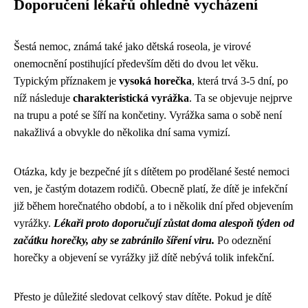
Doporučení lékařů ohledně vycházení
Šestá nemoc, známá také jako dětská roseola, je virové
onemocnění postihující především děti do dvou let věku.
Typickým příznakem je
vysoká horečka
, která trvá 3-5 dní, po
níž následuje
charakteristická vyrážka
. Ta se objevuje nejprve
na trupu a poté se šíří na končetiny. Vyrážka sama o sobě není
nakažlivá a obvykle do několika dní sama vymizí.
Otázka, kdy je bezpečné jít s dítětem po prodělané šesté nemoci
ven, je častým dotazem rodičů. Obecně platí, že dítě je infekční
již během horečnatého období, a to i několik dní před objevením
vyrážky.
Lékaři proto doporučují zůstat doma alespoň týden od
začátku horečky, aby se zabránilo šíření viru.
Po odeznění
horečky a objevení se vyrážky již dítě nebývá tolik infekční.
Přesto je důležité sledovat celkový stav dítěte. Pokud je dítě