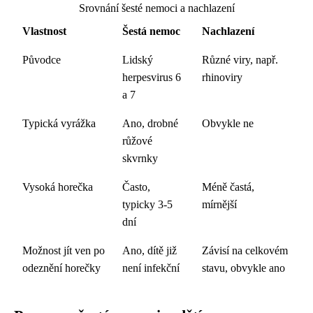
Srovnání šesté nemoci a nachlazení
Vlastnost
Šestá nemoc
Nachlazení
Původce
Lidský
Různé viry, např.
herpesvirus 6
rhinoviry
a 7
Typická vyrážka
Ano, drobné
Obvykle ne
růžové
skvrnky
Vysoká horečka
Často,
Méně častá,
typicky 3-5
mírnější
dní
Možnost jít ven po
Ano, dítě již
Závisí na celkovém
odeznění horečky
není infekční
stavu, obvykle ano