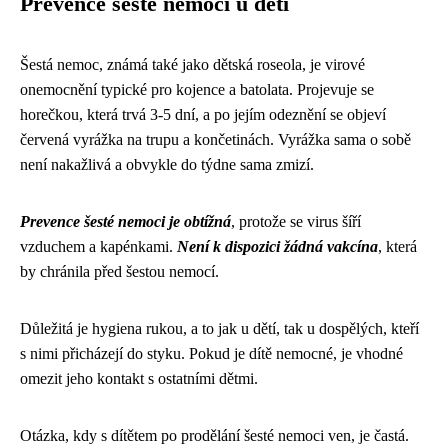
Prevence šesté nemoci u dětí
Šestá nemoc, známá také jako dětská roseola, je virové
onemocnění typické pro kojence a batolata. Projevuje se
horečkou, která trvá 3-5 dní, a po jejím odeznění se objeví
červená vyrážka na trupu a končetinách. Vyrážka sama o sobě
není nakažlivá a obvykle do týdne sama zmizí.
Prevence šesté nemoci je obtížná
, protože se virus šíří
vzduchem a kapénkami.
Není k dispozici žádná vakcína
, která
by chránila před šestou nemocí.
Důležitá je hygiena rukou, a to jak u dětí, tak u dospělých, kteří
s nimi přicházejí do styku. Pokud je dítě nemocné, je vhodné
omezit jeho kontakt s ostatními dětmi.
Otázka, kdy s dítětem po prodělání šesté nemoci ven, je častá.