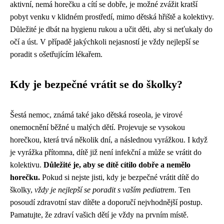
aktivní, nemá horečku a cítí se dobře, je možné zvážit kratší
pobyt venku v klidném prostředí, mimo dětská hřiště a kolektivy.
Důležité je dbát na hygienu rukou a učit děti, aby si neťukaly do
očí a úst. V případě jakýchkoli nejasností je vždy nejlepší se
poradit s ošetřujícím lékařem.
Kdy je bezpečné vrátit se do školky?
Šestá nemoc, známá také jako dětská roseola, je virové
onemocnění běžné u malých dětí. Projevuje se vysokou
horečkou, která trvá několik dní, a následnou vyrážkou. I když
je vyrážka přítomna, dítě již není infekční a může se vrátit do
kolektivu.
Důležité je, aby se dítě cítilo dobře a nemělo
horečku.
Pokud si nejste jisti, kdy je bezpečné vrátit dítě do
školky,
vždy je nejlepší se poradit s vaším pediatrem.
Ten
posoudí zdravotní stav dítěte a doporučí nejvhodnější postup.
Pamatujte, že zdraví vašich dětí je vždy na prvním místě.