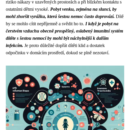
riziko nákazy v uzavřených prostorách a při blízkém kontaktu s
ostatními dětmi vysoké.
Pobyt venku, zejména na slunci, by
mohl zhoršit vyrážku, která šestou nemoc často doprovází.
Dítě
by se mohlo cítit nepříjemně a svědit ho to.
I když je pobyt na
čerstvém vzduchu obecně prospěšný, oslabený imunitní systém
dítěte s šestou nemocí by mohl být náchylnější k dalším
infekcím.
Je proto důležité dopřát dítěti klid a dostatek
odpočinku v domácím prostředí, dokud se plně nezotaví.