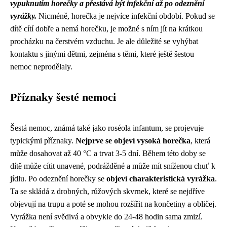
vypuknutím horečky a přestává být infekční až po odeznění
vyrážky.
Nicméně, horečka je nejvíce infekční období. Pokud se
dítě cítí dobře a nemá horečku, je možné s ním jít na krátkou
procházku na čerstvém vzduchu. Je ale důležité se vyhýbat
kontaktu s jinými dětmi, zejména s těmi, které ještě šestou
nemoc neprodělaly.
Příznaky šesté nemoci
Šestá nemoc, známá také jako roséola infantum, se projevuje
typickými příznaky.
Nejprve se objeví vysoká horečka
, která
může dosahovat až 40 °C a trvat 3-5 dní. Během této doby se
dítě může cítit unavené, podrážděné a může mít sníženou chuť k
jídlu. Po odeznění horečky se
objeví charakteristická vyrážka
.
Ta se skládá z drobných, růžových skvrnek, které se nejdříve
objevují na trupu a poté se mohou rozšířit na končetiny a obličej.
Vyrážka není svědivá a obvykle do 24-48 hodin sama zmizí.