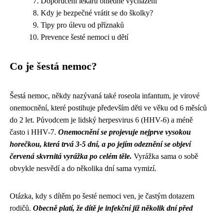
Doporučení lékařů ohledně vycházení
Kdy je bezpečné vrátit se do školky?
Tipy pro úlevu od příznaků
Prevence šesté nemoci u dětí
Co je šestá nemoc?
Šestá nemoc, někdy nazývaná také roseola infantum, je virové
onemocnění, které postihuje především děti ve věku od 6 měsíců
do 2 let. Původcem je lidský herpesvirus 6 (HHV-6) a méně
často i HHV-7.
Onemocnění se projevuje nejprve vysokou
horečkou, která trvá 3-5 dní, a po jejím odeznění se objeví
červená skvrnitá vyrážka po celém těle.
Vyrážka sama o sobě
obvykle nesvědí a do několika dní sama vymizí.
Otázka, kdy s dítěm po šesté nemoci ven, je častým dotazem
rodičů.
Obecně platí, že dítě je infekční již několik dní před