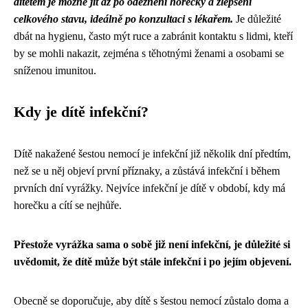
dítětem je možné jít až po odeznění horečky a zlepšení
celkového stavu, ideálně po konzultaci s lékařem.
Je důležité
dbát na hygienu, často mýt ruce a zabránit kontaktu s lidmi, kteří
by se mohli nakazit, zejména s těhotnými ženami a osobami se
sníženou imunitou.
Kdy je dítě infekční?
Dítě nakažené šestou nemocí je infekční již několik dní předtím,
než se u něj objeví první příznaky, a zůstává infekční i během
prvních dní vyrážky. Nejvíce infekční je dítě v období, kdy má
horečku a cítí se nejhůře.
Přestože vyrážka sama o sobě již není infekční, je důležité si
uvědomit, že dítě může být stále infekční i po jejím objevení.
Obecně se doporučuje, aby dítě s šestou nemocí zůstalo doma a