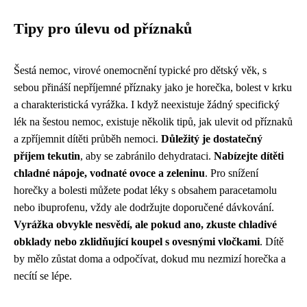
Tipy pro úlevu od příznaků
Šestá nemoc, virové onemocnění typické pro dětský věk, s
sebou přináší nepříjemné příznaky jako je horečka, bolest v krku
a charakteristická vyrážka. I když neexistuje žádný specifický
lék na šestou nemoc, existuje několik tipů, jak ulevit od příznaků
a zpříjemnit dítěti průběh nemoci.
Důležitý je dostatečný
příjem tekutin
, aby se zabránilo dehydrataci.
Nabízejte dítěti
chladné nápoje, vodnaté ovoce a zeleninu
. Pro snížení
horečky a bolesti můžete podat léky s obsahem paracetamolu
nebo ibuprofenu, vždy ale dodržujte doporučené dávkování.
Vyrážka obvykle nesvědí, ale pokud ano, zkuste chladivé
obklady nebo zklidňující koupel s ovesnými vločkami
. Dítě
by mělo zůstat doma a odpočívat, dokud mu nezmizí horečka a
necítí se lépe.