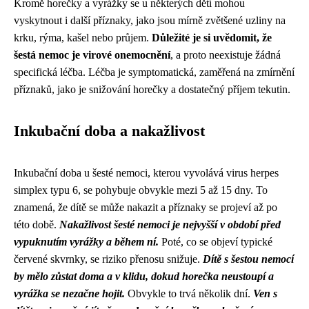
Kromě horečky a vyrážky se u některých dětí mohou
vyskytnout i další příznaky, jako jsou mírně zvětšené uzliny na
krku, rýma, kašel nebo průjem.
Důležité je si uvědomit, že
šestá nemoc je virové onemocnění
, a proto neexistuje žádná
specifická léčba. Léčba je symptomatická, zaměřená na zmírnění
příznaků, jako je snižování horečky a dostatečný příjem tekutin.
Inkubační doba a nakažlivost
Inkubační doba u šesté nemoci, kterou vyvolává virus herpes
simplex typu 6, se pohybuje obvykle mezi 5 až 15 dny. To
znamená, že dítě se může nakazit a příznaky se projeví až po
této době.
Nakažlivost šesté nemoci je nejvyšší v období před
vypuknutím vyrážky a během ní.
Poté, co se objeví typické
červené skvrnky, se riziko přenosu snižuje.
Dítě s šestou nemocí
by mělo zůstat doma a v klidu, dokud horečka neustoupí a
vyrážka se nezačne hojit.
Obvykle to trvá několik dní.
Ven s