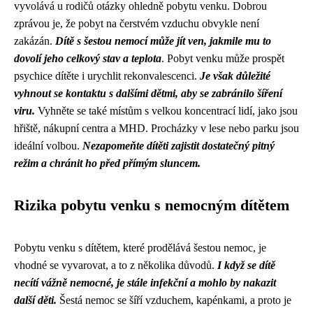
vyvolává u rodičů otázky ohledně pobytu venku. Dobrou
zprávou je, že pobyt na čerstvém vzduchu obvykle není
zakázán.
Dítě s šestou nemocí může jít ven, jakmile mu to
dovolí jeho celkový stav a teplota
. Pobyt venku může prospět
psychice dítěte i urychlit rekonvalescenci.
Je však důležité
vyhnout se kontaktu s dalšími dětmi, aby se zabránilo šíření
viru.
Vyhněte se také místům s velkou koncentrací lidí, jako jsou
hřiště, nákupní centra a MHD. Procházky v lese nebo parku jsou
ideální volbou.
Nezapomeňte dítěti zajistit dostatečný pitný
režim a chránit ho před přímým sluncem.
Rizika pobytu venku s nemocným dítětem
Pobytu venku s dítětem, které prodělává šestou nemoc, je
vhodné se vyvarovat, a to z několika důvodů.
I když se dítě
necítí vážně nemocné, je stále infekční a mohlo by nakazit
další děti.
Šestá nemoc se šíří vzduchem, kapénkami, a proto je