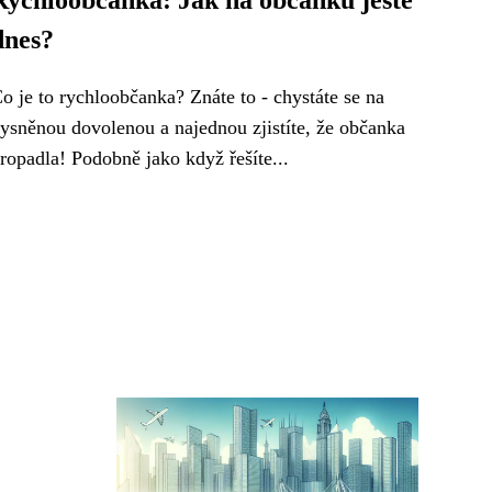
Rychloobčanka: Jak na občanku ještě
dnes?
o je to rychloobčanka? Znáte to - chystáte se na
ysněnou dovolenou a najednou zjistíte, že občanka
ropadla! Podobně jako když řešíte...