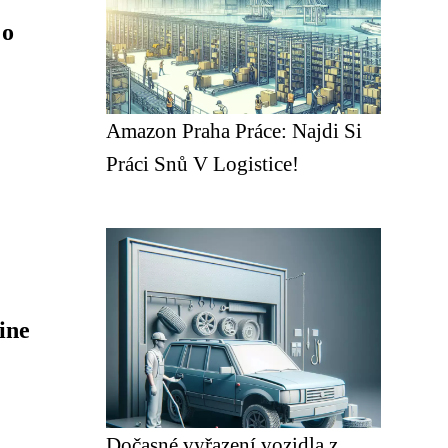
 o
Amazon Praha Práce: Najdi Si
Práci Snů V Logistice!
line
Dočasné vyřazení vozidla z