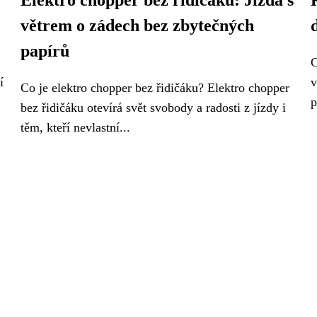
Elektro chopper bez řidičáku: Jízda s
větrem o zádech bez zbytečných
papírů
C
í
v
Co je elektro chopper bez řidičáku? Elektro chopper
p
bez řidičáku otevírá svět svobody a radosti z jízdy i
těm, kteří nevlastní...