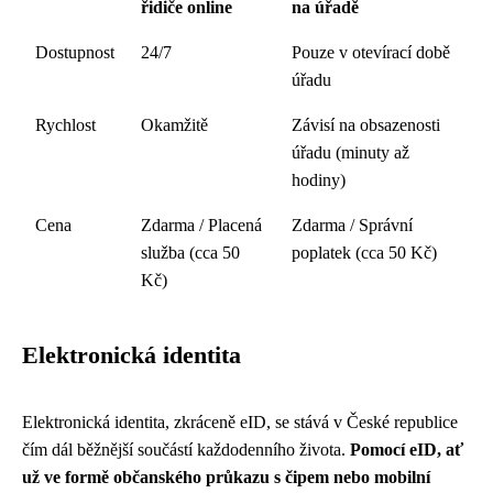
řidiče online
na úřadě
Dostupnost
24/7
Pouze v otevírací době
úřadu
Rychlost
Okamžitě
Závisí na obsazenosti
úřadu (minuty až
hodiny)
Cena
Zdarma / Placená
Zdarma / Správní
služba (cca 50
poplatek (cca 50 Kč)
Kč)
Elektronická identita
Elektronická identita, zkráceně eID, se stává v České republice
čím dál běžnější součástí každodenního života.
Pomocí eID, ať
už ve formě občanského průkazu s čipem nebo mobilní