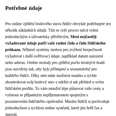
Potřebné údaje
Pro online zjištění bodového stavu řidiče obvykle potřebujete jen
několik základních údajů. Tím se celý proces stává velmi
jednoduchým a uživatelsky přívětivým.
Mezi nejčastěji
vyžadované údaje patří vaše rodné číslo a číslo řidičského
průkazu.
Některé systémy mohou pro zvýšení bezpečnosti
vyžadovat i další ověřovací údaje, například datum narození
nebo adresu.
Online metody pro zjištění počtu trestných bodů
jsou navrženy tak, aby byly přístupné a srozumitelné pro
každého řidiče.
Díky nim máte možnost snadno a rychle
zkontrolovat svůj bodový stav a udržet si tak přehled o svém
řidičském profilu. To vám umožní lépe plánovat vaše cesty a
vyhnout se případným nepříjemnostem spojeným s
pozastavením řidičského oprávnění. Mnoho řidičů si pochvaluje
jednoduchost a rychlost online systémů, které jim šetří čas a
starosti.