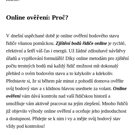
Online ověření: Proč?
V dnešní uspěchané době je online ověření bodového stavu
řidiče vítanou pomůckou.
Zjištění bodů řidiče online
je rychlé,
efektivní a šetří váš čas i energii. Už žádné zdlouhavé návštěvy
úřadů a vyplňování formulářů! Díky online metodám pro zjištění
počtu trestných bodů má každý řidič možnost mít dokonalý
přehled o svém bodovém stavu a to kdykoliv a kdekoliv.
Představte si, že si během pár minut z pohodlí domova ověříte
svůj bodový stav a s klidnou hlavou usednete za volant.
Online
ověření
vám dává kontrolu nad vaší řidičskou historií a
umožňuje vám aktivně pracovat na jejím zlepšení. Mnoho řidičů
již objevilo výhody online ověření a oceňuje jeho jednoduchost
a dostupnost. Přidejte se k nim i vy a mějte svůj bodový stav
vždy pod kontrolou!