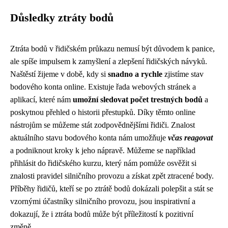
Důsledky ztráty bodů
Ztráta bodů v řidičském průkazu nemusí být důvodem k panice,
ale spíše impulsem k zamyšlení a zlepšení řidičských návyků.
Naštěstí žijeme v době, kdy si
snadno a rychle
zjistíme stav
bodového konta online. Existuje řada webových stránek a
aplikací, které nám
umožní sledovat počet trestných bodů
a
poskytnou přehled o historii přestupků. Díky těmto online
nástrojům se můžeme stát zodpovědnějšími řidiči. Znalost
aktuálního stavu bodového konta nám umožňuje
včas reagovat
a podniknout kroky k jeho nápravě. Můžeme se například
přihlásit do řidičského kurzu, který nám pomůže osvěžit si
znalosti pravidel silničního provozu a získat zpět ztracené body.
Příběhy řidičů, kteří se po ztrátě bodů dokázali polepšit a stát se
vzornými účastníky silničního provozu, jsou inspirativní a
dokazují, že i ztráta bodů může být příležitostí k pozitivní
změně.