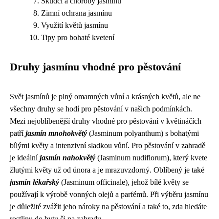
Škůdci a choroby jasmínu
Zimní ochrana jasmínu
Využití květů jasmínu
Tipy pro bohaté kvetení
Druhy jasmínu vhodné pro pěstování
Svět jasmínů je plný omamných vůní a krásných květů, ale ne
všechny druhy se hodí pro pěstování v našich podmínkách.
Mezi nejoblíbenější druhy vhodné pro pěstování v květináčích
patří
jasmín mnohokvětý
(Jasminum polyanthum) s bohatými
bílými květy a intenzivní sladkou vůní. Pro pěstování v zahradě
je ideální
jasmín nahokvětý
(Jasminum nudiflorum), který kvete
žlutými květy už od února a je mrazuvzdorný. Oblíbený je také
jasmín lékařský
(Jasminum officinale), jehož bílé květy se
používají k výrobě vonných olejů a parfémů. Při výběru jasmínu
je důležité zvážit jeho nároky na pěstování a také to, zda hledáte
rostlinu do bytu či na zahradu.