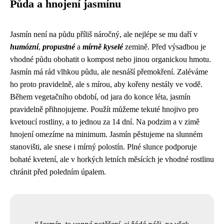
Půda a hnojení jasmínu
Jasmín není na půdu příliš náročný, ale nejlépe se mu daří v
humózní
,
propustné
a
mírně kyselé
zemině. Před výsadbou je
vhodné půdu obohatit o kompost nebo jinou organickou hmotu.
Jasmín má rád vlhkou půdu, ale nesnáší přemokření. Zaléváme
ho proto pravidelně, ale s mírou, aby kořeny nestály ve vodě.
Během vegetačního období, od jara do konce léta, jasmín
pravidelně přihnojujeme. Použít můžeme tekuté hnojivo pro
kvetoucí rostliny, a to jednou za 14 dní. Na podzim a v zimě
hnojení omezíme na minimum. Jasmín pěstujeme na slunném
stanovišti, ale snese i mírný polostín. Plné slunce podporuje
bohaté kvetení, ale v horkých letních měsících je vhodné rostlinu
chránit před poledním úpalem.