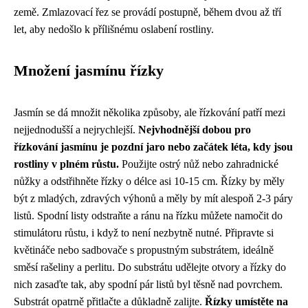
země. Zmlazovací řez se provádí postupně, během dvou až tří
let, aby nedošlo k přílišnému oslabení rostliny.
Množení jasmínu řízky
Jasmín se dá množit několika způsoby, ale řízkování patří mezi
nejjednodušší a nejrychlejší.
Nejvhodnější dobou pro
řízkování jasmínu je pozdní jaro nebo začátek léta, kdy jsou
rostliny v plném růstu.
Použijte ostrý nůž nebo zahradnické
nůžky a odstřihněte řízky o délce asi 10-15 cm. Řízky by měly
být z mladých, zdravých výhonů a měly by mít alespoň 2-3 páry
listů. Spodní listy odstraňte a ránu na řízku můžete namočit do
stimulátoru růstu, i když to není nezbytně nutné. Připravte si
květináče nebo sadbovače s propustným substrátem, ideálně
směsí rašeliny a perlitu. Do substrátu udělejte otvory a řízky do
nich zasaďte tak, aby spodní pár listů byl těsně nad povrchem.
Substrát opatrně přitlačte a důkladně zalijte.
Řízky umístěte na