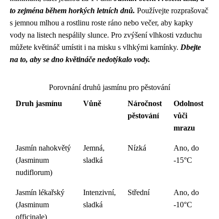
to zejména během horkých letních dnů.
Používejte rozprašovač
s jemnou mlhou a rostlinu roste ráno nebo večer, aby kapky
vody na listech nespálily slunce. Pro zvýšení vlhkosti vzduchu
můžete květináč umístit i na misku s vlhkými kamínky.
Dbejte
na to, aby se dno květináče nedotýkalo vody.
Porovnání druhů jasmínu pro pěstování
Druh jasmínu
Vůně
Náročnost
Odolnost
pěstování
vůči
mrazu
Jasmín nahokvětý
Jemná,
Nízká
Ano, do
(Jasminum
sladká
-15°C
nudiflorum)
Jasmín lékařský
Intenzivní,
Střední
Ano, do
(Jasminum
sladká
-10°C
officinale)