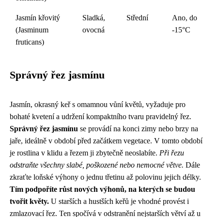
Jasmín křovitý
Sladká,
Střední
Ano, do
(Jasminum
ovocná
-15°C
fruticans)
Správný řez jasmínu
Jasmín, okrasný keř s omamnou vůní květů, vyžaduje pro
bohaté kvetení a udržení kompaktního tvaru pravidelný řez.
Správný řez jasmínu
se provádí na konci zimy nebo brzy na
jaře, ideálně v období před začátkem vegetace. V tomto období
je rostlina v klidu a řezem ji zbytečně neoslabíte.
Při řezu
odstraňte všechny slabé, poškozené nebo nemocné větve.
Dále
zkraťte loňské výhony o jednu třetinu až polovinu jejich délky.
Tím podpoříte růst nových výhonů, na kterých se budou
tvořit květy.
U starších a hustších keřů je vhodné provést i
zmlazovací řez. Ten spočívá v odstranění nejstarších větví až u