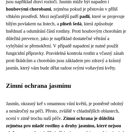
jsou například draví roztoči. Jasmín může být napaden i
houbovými chorobami
, zejména pokud je pěstován v příliš
vlhkém prostředí. Mezi nejčastější patří
padlí
, které se projevuje
bílým povlakem na listech, a
plíseň šedá
, která způsobuje
hnědnutí a odumírání částí rostliny. Proti houbovým chorobám je
důležitá prevence, jako je například dostatečné větrání a
vyhýbání se přemokření. V případě napadení je nutné použít
fungicidní přípravky. Pravidelná kontrola rostlin a včasný zásah
proti škůdcům a chorobám jsou základem pro zdravý a krásný
jasmín, který vám bude dělat radost svými voňavými květy.
Zimní ochrana jasmínu
Jasmín, okrasný keř s omamnou vůní květů, je poměrně odolný
a nenáročný na péči. Přesto, zvláště v chladnějších oblastech,
ocení v zimě trochu naší péče.
Zimní ochrana je důležitá
zejména pro mladé rostliny a druhy jasmínu, které nejsou