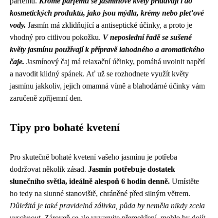
parfémů.
Kromě parfémů se jasmínové květy přidávají i do
kosmetických produktů, jako jsou mýdla, krémy nebo pleťové
vody.
Jasmín má zklidňující a antiseptické účinky, a proto je
vhodný pro citlivou pokožku.
V neposlední řadě se sušené
květy jasmínu používají k přípravě lahodného a aromatického
čaje.
Jasmínový čaj má relaxační účinky, pomáhá uvolnit napětí
a navodit klidný spánek. Ať už se rozhodnete využít květy
jasmínu jakkoliv, jejich omamná vůně a blahodárné účinky vám
zaručeně zpříjemní den.
Tipy pro bohaté kvetení
Pro skutečně bohaté kvetení vašeho jasmínu je potřeba
dodržovat několik zásad.
Jasmín potřebuje dostatek
slunečního světla, ideálně alespoň 6 hodin denně.
Umístěte
ho tedy na slunné stanoviště, chráněné před silným větrem.
Důležitá je také pravidelná zálivka, půda by neměla nikdy zcela
vyschnout.
Zároveň se ale vyvarujte přemokření, mohlo by dojít