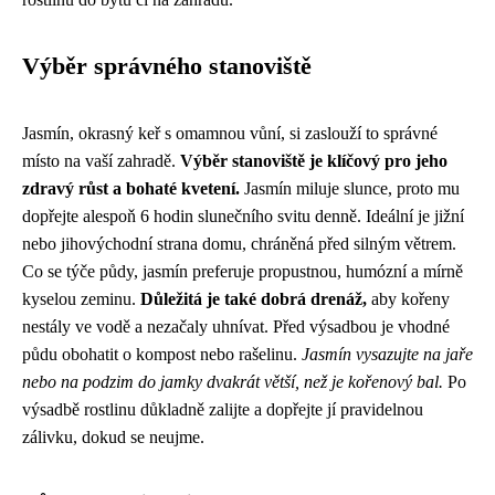
Výběr správného stanoviště
Jasmín, okrasný keř s omamnou vůní, si zaslouží to správné
místo na vaší zahradě.
Výběr stanoviště je klíčový pro jeho
zdravý růst a bohaté kvetení.
Jasmín miluje slunce, proto mu
dopřejte alespoň 6 hodin slunečního svitu denně. Ideální je jižní
nebo jihovýchodní strana domu, chráněná před silným větrem.
Co se týče půdy, jasmín preferuje propustnou, humózní a mírně
kyselou zeminu.
Důležitá je také dobrá drenáž,
aby kořeny
nestály ve vodě a nezačaly uhnívat. Před výsadbou je vhodné
půdu obohatit o kompost nebo rašelinu.
Jasmín vysazujte na jaře
nebo na podzim do jamky dvakrát větší, než je kořenový bal.
Po
výsadbě rostlinu důkladně zalijte a dopřejte jí pravidelnou
zálivku, dokud se neujme.