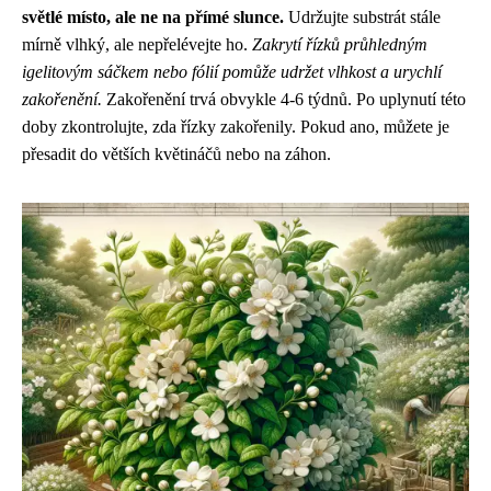
světlé místo, ale ne na přímé slunce.
Udržujte substrát stále
mírně vlhký, ale nepřelévejte ho.
Zakrytí řízků průhledným
igelitovým sáčkem nebo fólií pomůže udržet vlhkost a urychlí
zakořenění.
Zakořenění trvá obvykle 4-6 týdnů. Po uplynutí této
doby zkontrolujte, zda řízky zakořenily. Pokud ano, můžete je
přesadit do větších květináčů nebo na záhon.