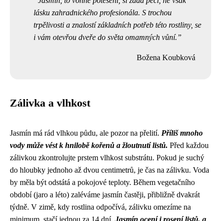
Jasmín, to vonné potěšení, si žádá péči, ne však
lásku zahradnického profesionála. S trochou
trpělivosti a znalostí základních potřeb této rostliny, se
i vám otevřou dveře do světa omamných vůní.
Božena Koubková
Zálivka a vlhkost
Jasmín má rád vlhkou půdu, ale pozor na přelití.
Příliš mnoho
vody může vést k hnilobě kořenů a žloutnutí listů.
Před každou
zálivkou zkontrolujte prstem vlhkost substrátu. Pokud je suchý
do hloubky jednoho až dvou centimetrů, je čas na zálivku. Voda
by měla být odstátá a pokojové teploty. Během vegetačního
období (jaro a léto) zaléváme jasmín častěji, přibližně dvakrát
týdně. V zimě, kdy rostlina odpočívá, zálivku omezíme na
minimum, stačí jednou za 14 dní.
Jasmín ocení i rosení listů, a