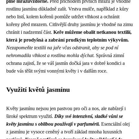
plně mrazuvzdorné.
Před příchodem prvních mrazů je vhodné
rostlinu jasmínu důkladně zalít. Vrstva mulče, například z kůry
nebo listí, kolem kořenů pomůže udržet vlhkost a ochránit
kořeny před mrazem. Citlivější druhy jasmínu je vhodné na zimu
chránit i nadzemní část.
Keře můžeme obalit netkanou textilií,
která je prodyšná a zabrání prudkým teplotním výkyvům.
Nezapomeňte textilii na jaře včas odstranit, aby se pod ní
nehromadila vlhkost a rostlina mohla dýchat.
Správná zimní
ochrana zajistí, že se váš jasmín dočká jara v dobré kondici a
bude vás těšit svými vonnými květy i v dalším roce.
Využití květů jasmínu
Květy jasmínu nejsou jen pastvou pro oči a nos, ale nabízejí i
široké spektrum využití.
Díky své intenzivní, sladké vůni se
květy jasmínu s oblibou používají v parfumérii.
Esenciální olej
z jasmínu je vysoce ceněný a tvoří základ mnoha luxusních