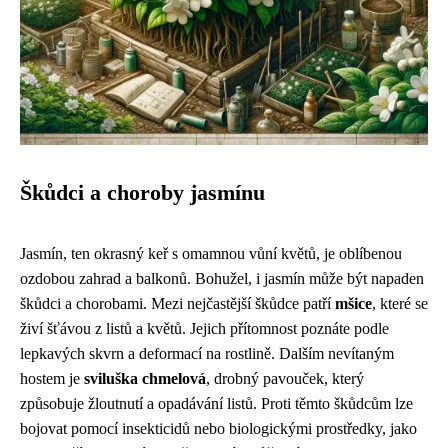
Škůdci a choroby jasmínu
Jasmín, ten okrasný keř s omamnou vůní květů, je oblíbenou
ozdobou zahrad a balkonů. Bohužel, i jasmín může být napaden
škůdci a chorobami. Mezi nejčastější škůdce patří
mšice
, které se
živí šťávou z listů a květů. Jejich přítomnost poznáte podle
lepkavých skvrn a deformací na rostlině. Dalším nevítaným
hostem je
sviluška chmelová
, drobný pavouček, který
způsobuje žloutnutí a opadávání listů. Proti těmto škůdcům lze
bojovat pomocí insekticidů nebo biologickými prostředky, jako