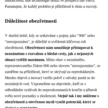
budoucnosti, kde technologie slouží ve prospěch nás všech.
Pamatujme, že každý problém je příležitostí k růstu a rozvoji.
Důležitost obezřetnosti
V dnešní době, kdy se setkáváme s pojmy jako "906" nebo
"nerozpoznáno", je důležité si uvědomit klíčovou roli
obezřetnosti.
Obezřetnost nám umožňuje přistupovat k
neznámému s rozvahou a hledat cesty, jak z nejasných
situací vytěžit maximum.
Místo obav z neznámého,
reprezentovaného číslem 906 nebo slovem "nerozpoznáno", se
zaměřme na
příležitosti, které se skrývají za neprobádaným
.
Mnoho objevů a inovací vzešlo právě z odvahy pustit se do
neznámých vod. Vzpomeňme na objevitele, kteří se s
odhodláním vydávali do neprozkoumaných končin a přinesli
světu nové poznatky a zkušenosti.
Stejně tak i my můžeme s
obezřetností a otevřenou myslí využít potenciál, který se
skrývá v neznámém.