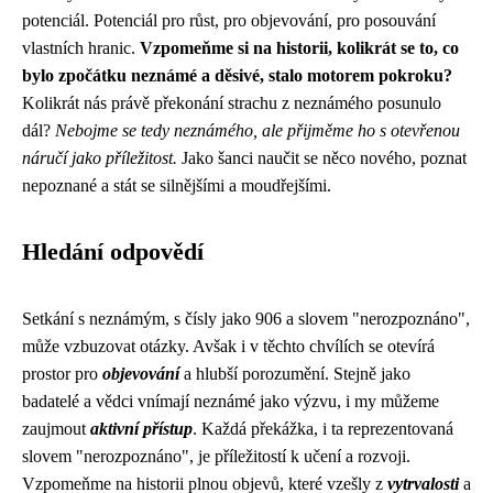
potenciál. Potenciál pro růst, pro objevování, pro posouvání
vlastních hranic.
Vzpomeňme si na historii, kolikrát se to, co
bylo zpočátku neznámé a děsivé, stalo motorem pokroku?
Kolikrát nás právě překonání strachu z neznámého posunulo
dál?
Nebojme se tedy neznámého, ale přijměme ho s otevřenou
náručí jako příležitost.
Jako šanci naučit se něco nového, poznat
nepoznané a stát se silnějšími a moudřejšími.
Hledání odpovědí
Setkání s neznámým, s čísly jako 906 a slovem "nerozpoznáno",
může vzbuzovat otázky. Avšak i v těchto chvílích se otevírá
prostor pro
objevování
a hlubší porozumění. Stejně jako
badatelé a vědci vnímají neznámé jako výzvu, i my můžeme
zaujmout
aktivní přístup
. Každá překážka, i ta reprezentovaná
slovem "nerozpoznáno", je příležitostí k učení a rozvoji.
Vzpomeňme na historii plnou objevů, které vzešly z
vytrvalosti
a