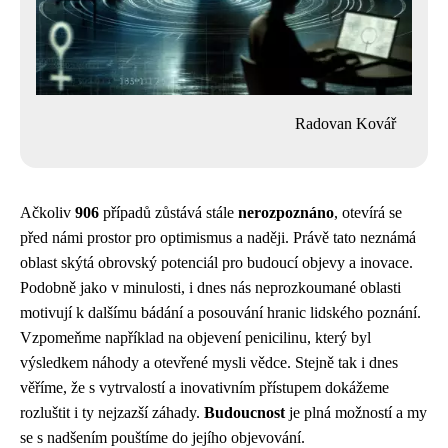
Radovan Kovář
Ačkoliv
906
případů zůstává stále
nerozpoznáno
, otevírá se
před námi prostor pro optimismus a naději. Právě tato neznámá
oblast skýtá obrovský potenciál pro budoucí objevy a inovace.
Podobně jako v minulosti, i dnes nás neprozkoumané oblasti
motivují k dalšímu bádání a posouvání hranic lidského poznání.
Vzpomeňme například na objevení penicilinu, který byl
výsledkem náhody a otevřené mysli vědce. Stejně tak i dnes
věříme, že s vytrvalostí a inovativním přístupem dokážeme
rozluštit i ty nejzazší záhady.
Budoucnost
je plná možností a my
se s nadšením pouštíme do jejího objevování.