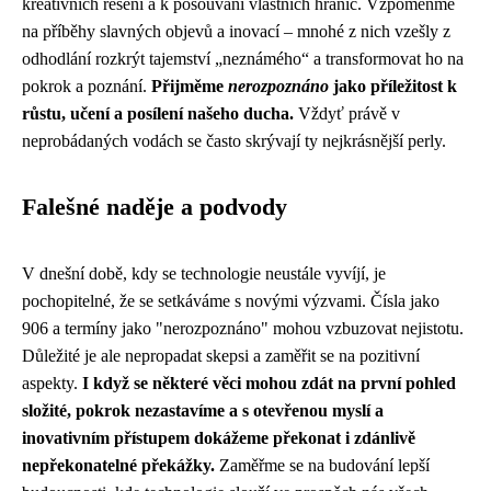
kreativních řešení a k posouvání vlastních hranic. Vzpomeňme
na příběhy slavných objevů a inovací – mnohé z nich vzešly z
odhodlání rozkrýt tajemství „neznámého“ a transformovat ho na
pokrok a poznání.
Přijměme
nerozpoznáno
jako příležitost k
růstu, učení a posílení našeho ducha.
Vždyť právě v
neprobádaných vodách se často skrývají ty nejkrásnější perly.
Falešné naděje a podvody
V dnešní době, kdy se technologie neustále vyvíjí, je
pochopitelné, že se setkáváme s novými výzvami. Čísla jako
906 a termíny jako "nerozpoznáno" mohou vzbuzovat nejistotu.
Důležité je ale nepropadat skepsi a zaměřit se na pozitivní
aspekty.
I když se některé věci mohou zdát na první pohled
složité, pokrok nezastavíme a s otevřenou myslí a
inovativním přístupem dokážeme překonat i zdánlivě
nepřekonatelné překážky.
Zaměřme se na budování lepší