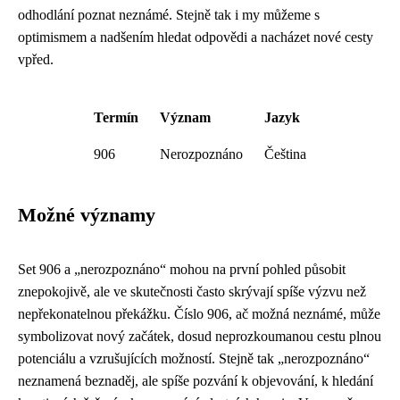
odhodlání poznat neznámé. Stejně tak i my můžeme s
optimismem a nadšením hledat odpovědi a nacházet nové cesty
vpřed.
Termín
Význam
Jazyk
906
Nerozpoznáno
Čeština
Možné významy
Set 906 a „nerozpoznáno“ mohou na první pohled působit
znepokojivě, ale ve skutečnosti často skrývají spíše výzvu než
nepřekonatelnou překážku. Číslo 906, ač možná neznámé, může
symbolizovat nový začátek, dosud neprozkoumanou cestu plnou
potenciálu a vzrušujících možností. Stejně tak „nerozpoznáno“
neznamená beznaděj, ale spíše pozvání k objevování, k hledání