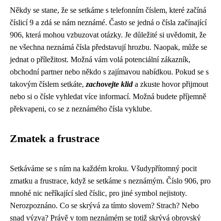
Někdy se stane, že se setkáme s telefonním číslem, které začíná
číslicí 9 a zdá se nám neznámé. Často se jedná o čísla začínající
906, která mohou vzbuzovat otázky. Je důležité si uvědomit, že
ne všechna neznámá čísla představují hrozbu. Naopak, může se
jednat o příležitost. Možná vám volá potenciální zákazník,
obchodní partner nebo někdo s zajímavou nabídkou. Pokud se s
takovým číslem setkáte,
zachovejte klid
a zkuste hovor přijmout
nebo si o čísle vyhledat více informací. Možná budete příjemně
překvapeni, co se z neznámého čísla vyklube.
Zmatek a frustrace
Setkáváme se s ním na každém kroku. Všudypřítomný pocit
zmatku a frustrace, když se setkáme s neznámým. Číslo 906, pro
mnohé nic neříkající sled číslic, pro jiné symbol nejistoty.
Nerozpoznáno. Co se skrývá za tímto slovem? Strach? Nebo
snad výzva? Právě v tom neznámém se totiž skrývá obrovský