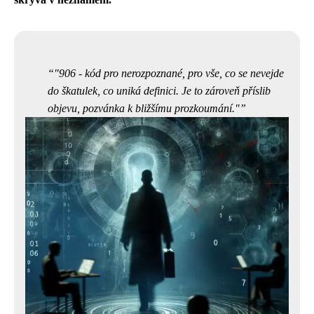
"906 - kód pro nerozpoznané, pro vše, co se nevejde
do škatulek, co uniká definici. Je to zároveň příslib
objevu, pozvánka k bližšímu prozkoumání."