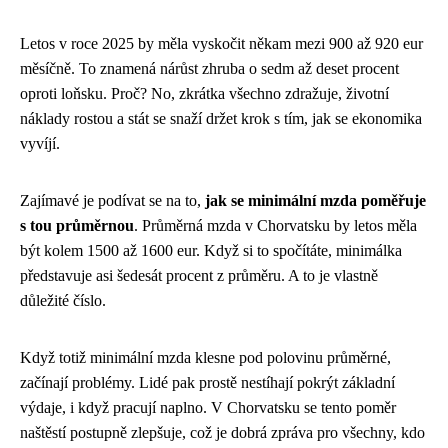
Letos v roce 2025 by měla vyskočit někam mezi 900 až 920 eur
měsíčně. To znamená nárůst zhruba o sedm až deset procent
oproti loňsku. Proč? No, zkrátka všechno zdražuje, životní
náklady rostou a stát se snaží držet krok s tím, jak se ekonomika
vyvíjí.
Zajímavé je podívat se na to,
jak se minimální mzda poměřuje
s tou průměrnou
. Průměrná mzda v Chorvatsku by letos měla
být kolem 1500 až 1600 eur. Když si to spočítáte, minimálka
představuje asi šedesát procent z průměru. A to je vlastně
důležité číslo.
Když totiž minimální mzda klesne pod polovinu průměrné,
začínají problémy. Lidé pak prostě nestíhají pokrýt základní
výdaje, i když pracují naplno. V Chorvatsku se tento poměr
naštěstí postupně zlepšuje, což je dobrá zpráva pro všechny, kdo