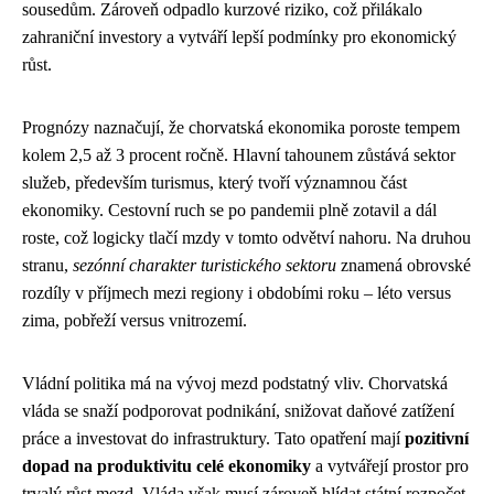
sousedům. Zároveň odpadlo kurzové riziko, což přilákalo
zahraniční investory a vytváří lepší podmínky pro ekonomický
růst.
Prognózy naznačují, že chorvatská ekonomika poroste tempem
kolem 2,5 až 3 procent ročně. Hlavní tahounem zůstává sektor
služeb, především turismus, který tvoří významnou část
ekonomiky. Cestovní ruch se po pandemii plně zotavil a dál
roste, což logicky tlačí mzdy v tomto odvětví nahoru. Na druhou
stranu,
sezónní charakter turistického sektoru
znamená obrovské
rozdíly v příjmech mezi regiony i obdobími roku – léto versus
zima, pobřeží versus vnitrozemí.
Vládní politika má na vývoj mezd podstatný vliv. Chorvatská
vláda se snaží podporovat podnikání, snižovat daňové zatížení
práce a investovat do infrastruktury. Tato opatření mají
pozitivní
dopad na produktivitu celé ekonomiky
a vytvářejí prostor pro
trvalý růst mezd. Vláda však musí zároveň hlídat státní rozpočet,