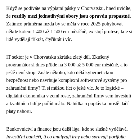
Když se podíváte na výplatní pásky v Chorvatsku, hned uvidíte,
že
rozdíly mezi jednotlivými obory jsou opravdu propastné
.
Zatímco průměrná mzda by se měla v roce 2025 pohybovat
někde kolem 1 400 až 1 500 eur měsíčně, existují profese, kde si
lidé vydělají třikrát, čtyřikrát i víc.
IT sektor je v Chorvatsku zkrátka zlatý důl. Zkušený
programátor si dnes přijde na 3 000 až 5 000 eur měsíčně, a to
ještě není strop. Znáte někoho, kdo dělá kybernetickou
bezpečnost nebo navrhuje komplexní softwarové systémy pro
zahraniční firmy? Ti si můžou říct o ještě víc. Je to logické –
digitální ekonomika v zemi roste, zahraniční firmy sem investují
a kvalitních lidí je pořád málo. Nabídka a poptávka prostě tlačí
platy nahoru.
Bankovnictví a finance jsou další liga, kde se slušně vydělává.
Investiční bankéři, ti co analyzují trhy nebo spravují portfolia