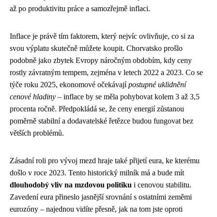
až po produktivitu práce a samozřejmě inflaci.
Inflace je právě tím faktorem, který nejvíc ovlivňuje, co si za
svou výplatu skutečně můžete koupit. Chorvatsko prošlo
podobně jako zbytek Evropy náročným obdobím, kdy ceny
rostly závratným tempem, zejména v letech 2022 a 2023. Co se
týče roku 2025, ekonomové očekávají
postupné uklidnění
cenové hladiny
– inflace by se měla pohybovat kolem 3 až 3,5
procenta ročně. Předpokládá se, že ceny energií zůstanou
poměrně stabilní a dodavatelské řetězce budou fungovat bez
větších problémů.
Zásadní roli pro vývoj mezd hraje také přijetí eura, ke kterému
došlo v roce 2023. Tento historický milník má a bude mít
dlouhodobý vliv na mzdovou politiku
i cenovou stabilitu.
Zavedení eura přineslo jasnější srovnání s ostatními zeměmi
eurozóny – najednou vidíte přesně, jak na tom jste oproti