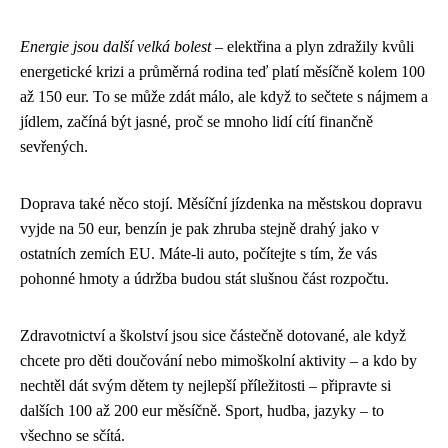
Energie jsou další velká bolest
– elektřina a plyn zdražily kvůli
energetické krizi a průměrná rodina teď platí měsíčně kolem 100
až 150 eur. To se může zdát málo, ale když to sečtete s nájmem a
jídlem, začíná být jasné, proč se mnoho lidí cítí finančně
sevřených.
Doprava také něco stojí. Měsíční jízdenka na městskou dopravu
vyjde na 50 eur, benzín je pak zhruba stejně drahý jako v
ostatních zemích EU. Máte-li auto, počítejte s tím, že vás
pohonné hmoty a údržba budou stát slušnou část rozpočtu.
Zdravotnictví a školství jsou sice částečně dotované, ale když
chcete pro děti doučování nebo mimoškolní aktivity – a kdo by
nechtěl dát svým dětem ty nejlepší příležitosti – připravte si
dalších 100 až 200 eur měsíčně. Sport, hudba, jazyky – to
všechno se sčítá.