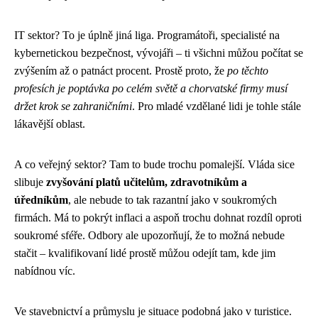
IT sektor? To je úplně jiná liga. Programátoři, specialisté na
kybernetickou bezpečnost, vývojáři – ti všichni můžou počítat se
zvýšením až o patnáct procent. Prostě proto, že
po těchto
profesích je poptávka po celém světě a chorvatské firmy musí
držet krok se zahraničními
. Pro mladé vzdělané lidi je tohle stále
lákavější oblast.
A co veřejný sektor? Tam to bude trochu pomalejší. Vláda sice
slibuje
zvyšování platů učitelům, zdravotníkům a
úředníkům
, ale nebude to tak razantní jako v soukromých
firmách. Má to pokrýt inflaci a aspoň trochu dohnat rozdíl oproti
soukromé sféře. Odbory ale upozorňují, že to možná nebude
stačit – kvalifikovaní lidé prostě můžou odejít tam, kde jim
nabídnou víc.
Ve stavebnictví a průmyslu je situace podobná jako v turistice.