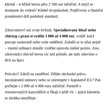
klientů
– ti běžně berou přes 2 500 eur měsíčně. A když se
dostanete do vedení? Klidně dvojnásobek. Pojišťovny a finanční
poradenství drží podobný standard.
Zdravotnictví má svoje hvězdy.
Specializovaný lékař nebo
chirurg s praxí si vydělá 3 000 až 4 000 eur
, zvlášť když
pracuje soukromě nebo vede oddělení. Zubařů se to týká stejně
– vlastní ordinace dokáže vydělat opravdu slušné peníze. Ano,
zdravotníci obecně berou víc než průměr, ale tady mluvíme o
těch na špici.
Právníci? Záleží na zaměření. Děláte obchodní právo,
mezinárodní smlouvy nebo se orientujete v legislativě EU? Pak
počítejte s 2 000 až 4 000 eury měsíčně. Partneři v
renomovaných kancelářích si říkají o ještě víc – jejich klientela
to zkrátka umožňuje.