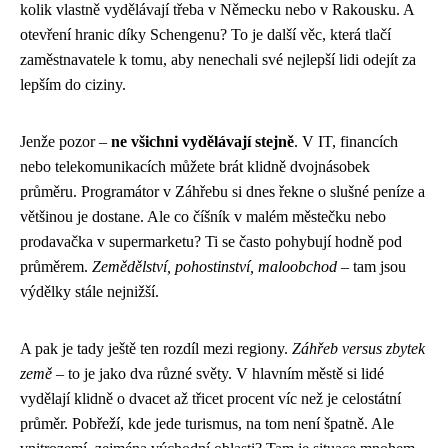
kolik vlastně vydělávají třeba v Německu nebo v Rakousku. A
otevření hranic díky Schengenu? To je další věc, která tlačí
zaměstnavatele k tomu, aby nenechali své nejlepší lidi odejít za
lepším do ciziny.
Jenže pozor –
ne všichni vydělávají stejně
. V IT, financích
nebo telekomunikacích můžete brát klidně dvojnásobek
průměru. Programátor v Záhřebu si dnes řekne o slušné peníze a
většinou je dostane. Ale co číšník v malém městečku nebo
prodavačka v supermarketu? Ti se často pohybují hodně pod
průměrem.
Zemědělství, pohostinství, maloobchod
– tam jsou
výdělky stále nejnižší.
A pak je tady ještě ten rozdíl mezi regiony.
Záhřeb versus zbytek
země
– to je jako dva různé světy. V hlavním městě si lidé
vydělají klidně o dvacet až třicet procent víc než je celostátní
průměr. Pobřeží, kde jede turismus, na tom není špatně. Ale