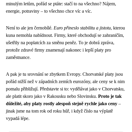
minulým letům, pořád se ptáte: stačí to na všechno? Nájem,
energie, potraviny – to všechno chce víc a víc.
Není to ale jen černobílé.
Euro přineslo stabilitu a jistotu
, kterou
kuna nemohla nabídnout. Firmy, které obchodují se zahraničím,
ušetřily na poplatcích za směnu peněz. To je dobrá zpráva,
protože zdravé firmy znamenají nakonec i lepší platy pro
zaměstnance.
A pak je tu srovnání se zbytkem Evropy. Chorvatské platy jsou
pořád nižší než v západních zemích eurozóny, ale ceny se k nim
pomalu přibližují. Představte si to: vydělávat jako v Chorvatsku,
ale platit skoro jako v Rakousku nebo Slovinsku.
Proto je tak
důležité, aby platy rostly alespoň stejně rychle jako ceny
–
jinak jsme na tom rok od roku hůř, i když číslo na výplatě
vypadá lépe.