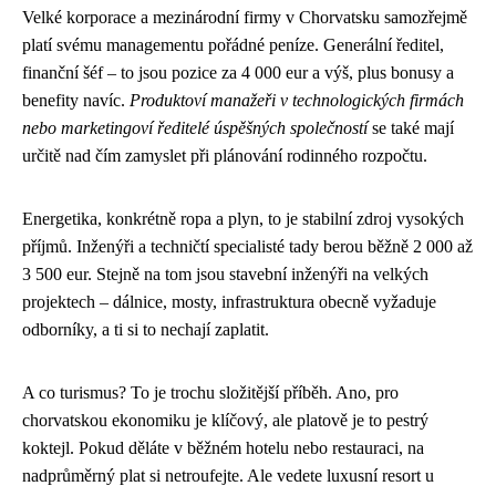
Velké korporace a mezinárodní firmy v Chorvatsku samozřejmě
platí svému managementu pořádné peníze. Generální ředitel,
finanční šéf – to jsou pozice za 4 000 eur a výš, plus bonusy a
benefity navíc.
Produktoví manažeři v technologických firmách
nebo marketingoví ředitelé úspěšných společností
se také mají
určitě nad čím zamyslet při plánování rodinného rozpočtu.
Energetika, konkrétně ropa a plyn, to je stabilní zdroj vysokých
příjmů. Inženýři a techničtí specialisté tady berou běžně 2 000 až
3 500 eur. Stejně na tom jsou stavební inženýři na velkých
projektech – dálnice, mosty, infrastruktura obecně vyžaduje
odborníky, a ti si to nechají zaplatit.
A co turismus? To je trochu složitější příběh. Ano, pro
chorvatskou ekonomiku je klíčový, ale platově je to pestrý
koktejl. Pokud děláte v běžném hotelu nebo restauraci, na
nadprůměrný plat si netroufejte. Ale vedete luxusní resort u