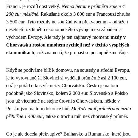
Francii, je rozdíl dost velký.
Němci berou v průměru kolem 4
200 eur měsíčně
, Rakušané okolo 3 800 eur a Francouzi zhruba
3 500 eur. Tyto rozdíly nejsou žádným překvapením – odrážejí
desetiletí rozdílného ekonomického vývoje mezi západem a
východem Evropy. Ale tady je ten zajímavý moment:
mzdy v
Chorvatsku rostou mnohem rychleji než v těchto vyspělých
ekonomikách
, což znamená, že propast se postupně zmenšuje.
Když se podíváme blíž k domovu, na sousedy a střední Evropu,
je to vyrovnanější. Slovinci si vydělají průměrně asi 2 100 eur,
což je pořád o kus víc než v Chorvatsku. Česko je na tom
podobně jako Slovinsko, kolem 2 000 eur. Slovensko a Polsko
jsou už víceméně na stejné úrovni s Chorvatskem, někde v
Polsku jsou na tom dokonce hůř.
Maďaři mají průměrnou mzdu
přibližně 1 400 eur
, takže o trochu míň než chorvatský průměr.
Co je ale docela překvapivé? Bulharsko a Rumunsko, které jsou