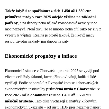
Takže když si to spočítáme: z těch 1 450 až 1 550 eur
průměrné mzdy v roce 2025 odejde většina na základní
potřeby
, a na úspory nebo nějaké volnočasové aktivity toho
moc nezbývá. Není divu, že se mnoho rodin cítí, jako by žily z
výplaty k výplatě. Realita je prostě taková, že i když mzdy
rostou, životní náklady jim šlapou na paty.
Ekonomické prognózy a inflace
Ekonomická situace v Chorvatsku pro rok 2025 se vyvíjí pod
vlivem celé řady faktorů, které přímo ovlivňují, kolik si lidé
vydělají. Podle odborníků z Evropské komise i chorvatských
ekonomických institucí by
průměrná mzda v Chorvatsku v
roce 2025 měla dosáhnout zhruba 1 450 až 1 550 eur
měsíčně hrubého
. Tato čísla vycházejí z analýzy klíčových
ekonomických ukazatelů – od růstu HDP přes nezaměstnanost