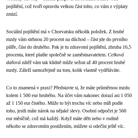
pojištění, což tvoří opravdu velkou část toho, co vám z výplaty
zmizí.
Sociální pojištění má v Chorvatsku několik položek. Z hrubé
mzdy vám strhnou 20 procent na důchod – část jde do prvního
pilíře, část do druhého. Pak je tu zdravotní pojištění, zhruba 16,5
procenta, které platíte společně se zaměstnavatelem.
Celková
daňová zátěž
vám tak klidně může sežrat až 40 procent hrubé
mzdy. Záleží samozřejmě na tom, kolik vlastně vyděláváte.
Co to znamená v praxi? Představte si, že máte průměrnou mzdu
kolem 1 500 eur hrubého. Na účet vám nakonec dorazí asi 1 050
až 1 150 eur čistého. Může to být trochu víc nebo míň podle
toho, jestli máte nárok na nějaké slevy. Osobní odpočet je 560
eur měsíčně, což má každý. Když máte děti nebo v rodině
někoho se zdravotním postižením, můžete si odečíst ještě víc.