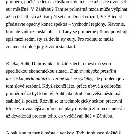
průměru, počítá se letos s částkou kolem tisíce až tisíce dvou set
eur měsíčně. V Záhřebu? Tam se průměrná mzda může vyšplhat
až na tisíc tři sta až tisíc pět set eur. Docela rozdíl, že? A teď si
představte opačný konec spektra – východní regiony, Slavonie,
hornaté vnitrozemské oblasti. Tady se průměrné příjmy pohybují
spíš mezi sedmi sty až devíti sty eury. Pro rodinu to může
znamenat úplně jiný životní standard.
Rijeka, Split, Dubrovník – každé z těchto měst má svou
specifickou ekonomickou situaci.
Dubrovník jako prestižní
turistická pérla nabízí v sezóně slušné výdělky
, ale problém je v
tom slově sezónní. Když skončí léto, práce ubývá a celoroční
průměr může být klamný. Split jako druhé největší město má
stabilnější pozici. Rozvíjí se tu technologický sektor, pracovní
trh je vyrovnanější a průměrné platy dosahují zhruba osmdesáti
až devadesáti procent toho, co vydělávají lidé v Záhřebu.
A pak jsou tu menší města a venkov. Tady je situace složitější.