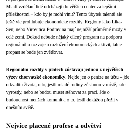
Mladí vzdělaní lidé odcházejí do větších center za lepšími
příležitostmi – kdo by je mohl vinit? Tento úbytek talentů ale
ještě víc prohlubuje ekonomické rozdíly. Regiony jako Lika-
Senj nebo Virovitica-Podravina mají nejnižší průměrné mzdy v
celé zemi. Dokud nebude nějaký cílený program na podporu
regionálního rozvoje a rozložení ekonomických aktivit, tahle
propast se bude jen zvětšovat.
Regionální rozdíly v platech zůstávají jednou z největších
výzev chorvatské ekonomiky
. Nejde jen o peníze na účtu – jde
o kvalitu života, o to, jestli mladé rodiny zůstanou v místě, kde
vyrostly, nebo se budou muset stěhovat za prací. Jde o
budoucnost menších komunit a o to, jestli dokážou přežít v
dnešním světě.
Nejvíce placené profese a odvětví