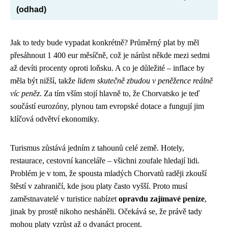
(odhad)
Jak to tedy bude vypadat konkrétně? Průměrný plat by měl
přesáhnout 1 400 eur měsíčně, což je nárůst někde mezi sedmi
až devíti procenty oproti loňsku. A co je důležité – inflace by
měla být nižší, takže
lidem skutečně zbudou v peněžence reálně
víc peněz
. Za tím vším stojí hlavně to, že Chorvatsko je teď
součástí eurozóny, plynou tam evropské dotace a fungují jim
klíčová odvětví ekonomiky.
Turismus zůstává jedním z tahounů celé země. Hotely,
restaurace, cestovní kanceláře – všichni zoufale hledají lidi.
Problém je v tom, že spousta mladých Chorvatů raději zkouší
štěstí v zahraničí, kde jsou platy často vyšší. Proto musí
zaměstnavatelé v turistice nabízet
opravdu zajímavé peníze
,
jinak by prostě nikoho nesháněli. Očekává se, že právě tady
mohou platy vzrůst až o dvanáct procent.