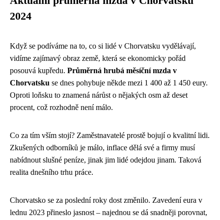
Aktuální průměrná mzda v Chorvatsku
2024
Když se podíváme na to, co si lidé v Chorvatsku vydělávají,
vidíme zajímavý obraz země, která se ekonomicky pořád
posouvá kupředu.
Průměrná hrubá měsíční mzda v
Chorvatsku
se dnes pohybuje někde mezi 1 400 až 1 450 eury.
Oproti loňsku to znamená nárůst o nějakých osm až deset
procent, což rozhodně není málo.
Co za tím vším stojí? Zaměstnavatelé prostě bojují o kvalitní lidi.
Zkušených odborníků je málo, inflace dělá své a firmy musí
nabídnout slušné peníze, jinak jim lidé odejdou jinam. Taková
realita dnešního trhu práce.
Chorvatsko se za poslední roky dost změnilo. Zavedení eura v
lednu 2023 přineslo jasnost – najednou se dá snadněji porovnat,