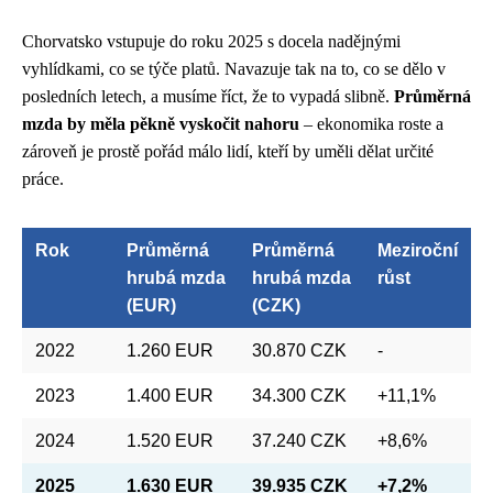
Chorvatsko vstupuje do roku 2025 s docela nadějnými
vyhlídkami, co se týče platů. Navazuje tak na to, co se dělo v
posledních letech, a musíme říct, že to vypadá slibně.
Průměrná
mzda by měla pěkně vyskočit nahoru
– ekonomika roste a
zároveň je prostě pořád málo lidí, kteří by uměli dělat určité
práce.
Rok
Průměrná
Průměrná
Meziroční
hrubá mzda
hrubá mzda
růst
(EUR)
(CZK)
2022
1.260 EUR
30.870 CZK
-
2023
1.400 EUR
34.300 CZK
+11,1%
2024
1.520 EUR
37.240 CZK
+8,6%
2025
1.630 EUR
39.935 CZK
+7,2%