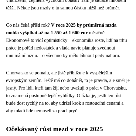
vnitrozemí, zejména východní oblasti? Tam je situace mnohem
těžší. Někde jsou mzdy o tu samou částku nižší než průměr.
Co nás čeká příští rok?
V roce 2025 by průměrná mzda
mohla vyšplhat až na 1 550 až 1 600 eur
měsíčně.
Ekonomové to vidí optimisticky – ekonomika roste, lidí na trhu
práce je pořád nedostatek a vláda navíc plánuje zvednout
minimální mzdu. To všechno by mělo táhnout platy nahoru.
Chorvatsko se pomalu, ale jistě přibližuje k vyspělejším
evropským zemím. Ještě má co dohánět, to je pravda, ale směr je
jasný. Pro lidi, kteří tam žijí nebo uvažují o práci v Chorvatsku,
to znamená postupně lepší vyhlídky. Otázka je, jestli ten růst
bude dost rychlý na to, aby udržel krok s rostoucími cenami a
aby mladí lidé nemuseli za prací pryč.
Očekávaný růst mezd v roce 2025