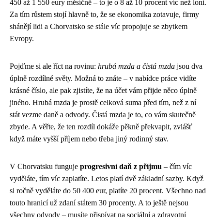
450 až 1 550 eury měsíčně – to je o 8 až 10 procent víc než loni.
Za tím růstem stojí hlavně to, že se ekonomika zotavuje, firmy
shánějí lidi a Chorvatsko se stále víc propojuje se zbytkem
Evropy.
Pojďme si ale říct na rovinu:
hrubá mzda a čistá mzda
jsou dva
úplně rozdílné světy. Možná to znáte – v nabídce práce vidíte
krásné číslo, ale pak zjistíte, že na účet vám přijde něco úplně
jiného. Hrubá mzda je prostě celková suma před tím, než z ní
stát vezme daně a odvody. Čistá mzda je to, co vám skutečně
zbyde. A věřte, že ten rozdíl dokáže pěkně překvapit, zvlášť
když máte vyšší příjem nebo třeba jiný rodinný stav.
V Chorvatsku funguje
progresivní daň z příjmu
– čím víc
vyděláte, tím víc zaplatíte. Letos platí dvě základní sazby. Když
si ročně vyděláte do 50 400 eur, platíte 20 procent. Všechno nad
touto hranicí už zdaní státem 30 procenty. A to ještě nejsou
všechny odvody – musíte přispívat na sociální a zdravotní