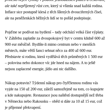
ale také nepříjemný růst cen
, který si všimla snad každá rodina.
Inflace sice postupně klesá z těch šílených dvouciferných čísel,
ale na peněženkách běžných lidí se to pořád podepisuje.
Pojďme se podívat na bydlení – tady odchází velká část výplaty.
V Záhřebu zaplatíte za dvoupokojový byt v centru klidně 600 až
900 eur měsíčně. Bydlíte-li mimo centrum nebo v menších
městech, máte větší šanci sehnat něco za 400 až 600 eur.
Představte si rodinu, která vydělává těch průměrných 1 500 eur
– polovina nebo dokonce víc jde hned na nájem. A to ještě
nejsou zaplacené energie, jídlo ani nic dalšího.
Nákup potravin? Týdenní nákup pro čtyřčlennou rodinu vás
vyjde na 150 až 200 eur, záleží samozřejmě na tom, co kupujete
a kde nakupujete. Restaurace jsou naštěstí dostupnější než třeba
v Německu nebo Rakousku – oběd si dáte za 10 až 15 eur, což
je příjemné překvapení.