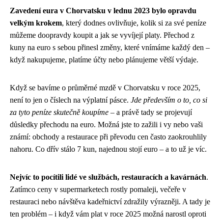
Zavedení eura v Chorvatsku v lednu 2023 bylo opravdu
velkým krokem
, který dodnes ovlivňuje, kolik si za své peníze
můžeme doopravdy koupit a jak se vyvíjejí platy. Přechod z
kuny na euro s sebou přinesl změny, které vnímáme každý den –
když nakupujeme, platíme účty nebo plánujeme větší výdaje.
Když se bavíme o průměrné mzdě v Chorvatsku v roce 2025,
není to jen o číslech na výplatní pásce.
Jde především o to, co si
za tyto peníze skutečně koupíme
– a právě tady se projevují
důsledky přechodu na euro. Možná jste to zažili i vy nebo vaši
známí: obchody a restaurace při převodu cen často zaokrouhlily
nahoru. Co dřív stálo 7 kun, najednou stojí euro – a to už je víc.
Nejvíc to pocítili lidé ve službách, restauracích a kavárnách
.
Zatímco ceny v supermarketech rostly pomaleji, večeře v
restauraci nebo návštěva kadeřnictví zdražily výrazněji. A tady je
ten problém – i když vám plat v roce 2025 možná narostl oproti