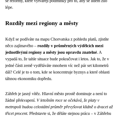
se reformy, které vytvářejí podmínky pro to, aby se lidem žilo
lépe.
Rozdíly mezi regiony a městy
Když se podíváte na mapu Chorvatska z pohledu platů, zjistíte
něco zajímavého –
rozdíly v průměrných výdělcích mezi
jednotlivými regiony a městy jsou opravdu znatelné
. A
vypadá to, že tahle situace bude pokračovat i letos. Jak to, že v
jedné části země vyděláváte mnohem víc než pár set kilometrů
dál? Celé je to o tom, kde se koncentruje byznys a které oblasti
táhnou ekonomiku dopředu.
Záhřeb je jasný vítěz. Hlavní město prostě dominuje a není to
žádné překvapení.
V letošním roce se očekává, že platy v
metropoli budou celostátní průměr převyšovat klidně o dvacet až
třicet procent
. Představte si, že děláte stejnou prácu – v Záhřebu