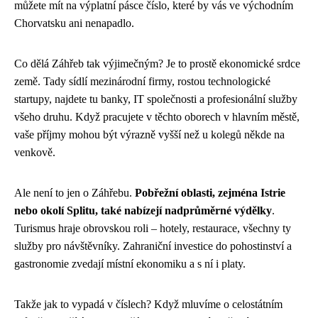
můžete mít na výplatní pásce číslo, které by vás ve východním
Chorvatsku ani nenapadlo.
Co dělá Záhřeb tak výjimečným? Je to prostě ekonomické srdce
země. Tady sídlí mezinárodní firmy, rostou technologické
startupy, najdete tu banky, IT společnosti a profesionální služby
všeho druhu. Když pracujete v těchto oborech v hlavním městě,
vaše příjmy mohou být výrazně vyšší než u kolegů někde na
venkově.
Ale není to jen o Záhřebu.
Pobřežní oblasti, zejména Istrie
nebo okolí Splitu, také nabízejí nadprůměrné výdělky
.
Turismus hraje obrovskou roli – hotely, restaurace, všechny ty
služby pro návštěvníky. Zahraniční investice do pohostinství a
gastronomie zvedají místní ekonomiku a s ní i platy.
Takže jak to vypadá v číslech? Když mluvíme o celostátním