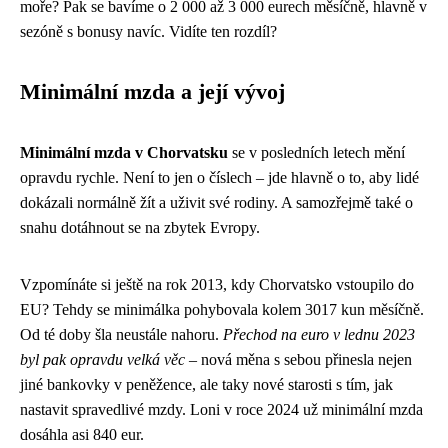
moře? Pak se bavíme o 2 000 až 3 000 eurech měsíčně, hlavně v
sezóně s bonusy navíc. Vidíte ten rozdíl?
Minimální mzda a její vývoj
Minimální mzda v Chorvatsku
se v posledních letech mění
opravdu rychle. Není to jen o číslech – jde hlavně o to, aby lidé
dokázali normálně žít a uživit své rodiny. A samozřejmě také o
snahu dotáhnout se na zbytek Evropy.
Vzpomínáte si ještě na rok 2013, kdy Chorvatsko vstoupilo do
EU? Tehdy se minimálka pohybovala kolem 3017 kun měsíčně.
Od té doby šla neustále nahoru.
Přechod na euro v lednu 2023
byl pak opravdu velká věc
– nová měna s sebou přinesla nejen
jiné bankovky v peněžence, ale taky nové starosti s tím, jak
nastavit spravedlivé mzdy. Loni v roce 2024 už minimální mzda
dosáhla asi 840 eur.