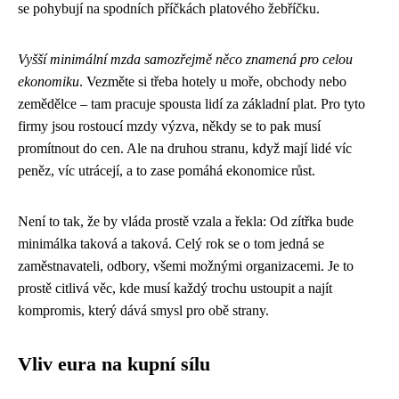
se pohybují na spodních příčkách platového žebříčku.
Vyšší minimální mzda samozřejmě něco znamená pro celou
ekonomiku
. Vezměte si třeba hotely u moře, obchody nebo
zemědělce – tam pracuje spousta lidí za základní plat. Pro tyto
firmy jsou rostoucí mzdy výzva, někdy se to pak musí
promítnout do cen. Ale na druhou stranu, když mají lidé víc
peněz, víc utrácejí, a to zase pomáhá ekonomice růst.
Není to tak, že by vláda prostě vzala a řekla: Od zítřka bude
minimálka taková a taková. Celý rok se o tom jedná se
zaměstnavateli, odbory, všemi možnými organizacemi. Je to
prostě citlivá věc, kde musí každý trochu ustoupit a najít
kompromis, který dává smysl pro obě strany.
Vliv eura na kupní sílu