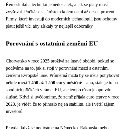
Řemeslníků a techniků je nedostatek, a tak se platy musí
zvyšovat. Počítá se s nárůstem kolem osmi až deseti procent.
Firmy, které investují do moderních technologií, jsou ochotny
platit ještě víc, aby získaly ty nejlepší odborníky.
Porovnání s ostatními zeměmi EU
Chorvatsko v roce 2025 prožívá zajímavé období, pokud se
podíváme na to, jak si stojí v porovnání mezd s ostatními
zeměmi Evropské unie. Průměrná mzda by se měla pohybovat
někde
mezi 1 450 až 1 550 eury měsíčně
– ano, stále je to na
spodních příčkách v rámci EU, ale tempo růstu je opravdu
slušné. Když si uvědomíme, že země přijala euro teprve v roce
2023, je vidět, že to přineslo nejen stabilitu, ale i větší zájem
investorů.
Pravda, když se podíváme na Německo, Rakousko nebo