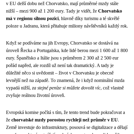
v EU delší dobu než Chorvatsko, mají průměrné mzdy stále
nižší – mezi 900 až 1 200 eury. Tady je vidět, že
Chorvatsko
má v regionu silnou pozici
, hlavně díky turismu a té skvělé
poloze u Jadranu, která přitahuje miliony návštěvníků každý rok.
Když se podíváme na jih Evropy, Chorvatsko se dostává na
úroveň Řecka a Portugalska, kde lidé berou mezi 1 600 až 1 800
eury. Španělsko a Itálie jsou s průměrem 2 300 až 2 500 eur
pořád napřed, ale rozdíl už není tak dramatický. A tady je
důležité něco si uvědomit – život v Chorvatsku je obecně
levnější než na západě. To znamená, že i když nominální mzda
vypadá nižší,
za stejné peníze si můžete dovolit víc
, což vlastně
zvyšuje reálnou životní úroveň.
Evropská komise počítá s tím, že tento trend bude pokračovat a
že
chorvatské mzdy porostou rychleji než průměr v EU
.
Země investuje do infrastruktury, posouvá se digitalizace a dělají