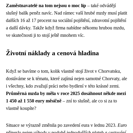
Zaměstnavatelé na tom nejsou o moc líp
– také odvádějí
slušný balík peněz navíc. Nad rámec vaší hrubé mzdy musí platit
dalších 16 až 17 procent na sociální pojištění, zdravotní pojištění
a další dávky. Takže když firma nabídne někomu hrubou mzdu,
ve skutečnosti ji to stojí ještě mnohem víc.
Životní náklady a cenová hladina
Když se bavíme o tom, kolik vlastně stojí život v Chorvatsku,
dostáváme se k tématu, které zajímá nejen samotné Chorvaty, ale
i všechny, kdo zvažují práci nebo bydlení v této krásné zemi.
Průměrná mzda by měla v roce 2025 dosáhnout někde mezi
1 450 až 1 550 eury měsíčně
– zní to slušně, ale co si za to
vlastně koupíte?
Situace se výrazně změnila po zavedení eura v lednu 2023.
Euro
přineslo nejen výhody v podobě jednodušších plateb a cestování,