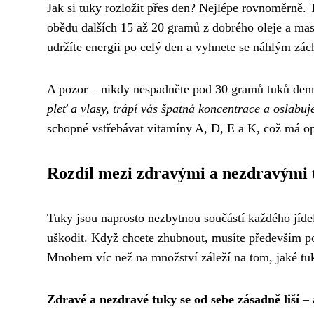
Jak si tuky rozložit přes den? Nejlépe rovnoměrně.
obědu dalších 15 až 20 gramů z dobrého oleje a mas
udržíte energii po celý den a vyhnete se náhlým zá
A pozor – nikdy nespadněte pod 30 gramů tuků den
pleť a vlasy, trápí vás špatná koncentrace a oslabuj
schopné vstřebávat vitamíny A, D, E a K, což má o
Rozdíl mezi zdravými a nezdravými 
Tuky jsou naprosto nezbytnou součástí každého jíde
uškodit. Když chcete zhubnout, musíte především p
Mnohem víc než na množství záleží na tom, jaké tuk
Zdravé a nezdravé tuky se od sebe zásadně liší
– 