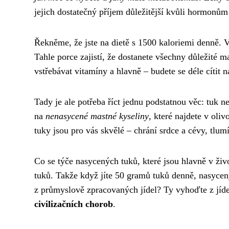
jejich dostatečný příjem důležitější kvůli hormonů
Řekněme, že jste na dietě s 1500 kaloriemi denně. 
Tahle porce zajistí, že dostanete všechny důležité 
vstřebávat vitamíny a hlavně – budete se déle cítit n
Tady je ale potřeba říct jednu podstatnou věc: tuk n
na
nenasycené mastné kyseliny
, které najdete v oli
tuky jsou pro vás skvělé – chrání srdce a cévy, tlum
Co se týče nasycených tuků, které jsou hlavně v živ
tuků. Takže když jíte 50 gramů tuků denně, nasyce
z průmyslově zpracovaných jídel? Ty vyhoďte z jíd
civilizačních chorob
.