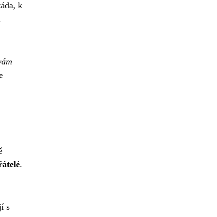
káda, k
i
 vám
e
ě
řátelé
.
í s