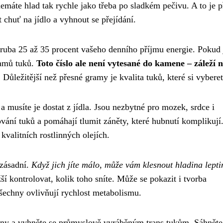
emáte hlad tak rychle jako třeba po sladkém pečivu. A to je p
 chuť na jídlo a vyhnout se přejídání.
zhruba 25 až 35 procent vašeho denního příjmu energie. Pokud 
ramů tuků.
Toto číslo ale není vytesané do kamene – záleží 
. Důležitější než přesné gramy je kvalita tuků, které si vyberet
 musíte je dostat z jídla. Jsou nezbytné pro mozek, srdce i
ání tuků a pomáhají tlumit záněty, které hubnutí komplikují
kvalitních rostlinných olejích.
 zásadní.
Když jich jíte málo, může vám klesnout hladina lepti
žší kontrolovat, kolik toho sníte. Může se pokazit i tvorba
šechny ovlivňují rychlost metabolismu.
iny a vyhněte se průmyslově vyráběným trans tukům. Sáhněte