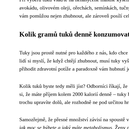
avokádu, olivovém oleji, ořechách, semínkách, tučn
vám pomůžou nejen zhubnout, ale zároveň posílí ce
Kolik gramů tuků denně konzumova
Tuky jsou prostě nutné pro každého z nás, kdo chce j
lidí si myslí, že když chtějí zhubnout, musí tuky vy
přihodit zdravotní potíže a paradoxně vám hubnutí j
Kolik tuků byste tedy měli jíst? Odborníci říkají, že
si, že máte příjem kolem 2000 kalorií denně – tuky 
trochu upravíte dolů, ale rozhodně ne pod určitou hr
Samozřejmě, že přesné množství závisí na spoustě 
jak moc se hýbete a jaký máte metabolismus
. Ženy 