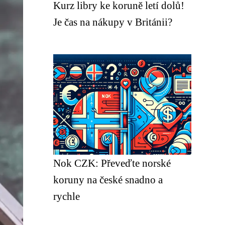
Kurz libry ke koruně letí dolů!
Je čas na nákupy v Británii?
Nok CZK: Převeďte norské
koruny na české snadno a
rychle