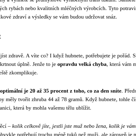
ých rybách nebo kvalitních mléčných výrobcích. Tyto potrav
lkové zdraví a výsledky se vám budou udržovat snáz.
t
íst zdravě. A víte co? I když hubnete, potřebujete je pořád. 
škrtnout úplně. Jenže to je
opravdu velká chyba
, která vám 
eště zkomplikuje.
optimální je 20 až 35 procent z toho, co za den sníte
. Před
by měly tvořit zhruba 44 až 78 gramů. Když hubnete, tohle čí
anici, která by mohla vašemu tělu ublížit.
věcí –
kolik celkově jíte, jestli jste muž nebo žena, kolik je vám 
obvykle potřebují trochu méně tuků než muži, ale zároveň je 