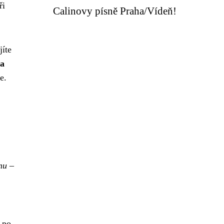
ři
Calinovy písně Praha/Vídeň!
jíte
na
e.
.
nu –
 po