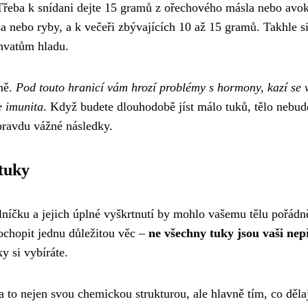
 Třeba k snídani dejte 15 gramů z ořechového másla nebo avo
a nebo ryby, a k večeři zbývajících 10 až 15 gramů. Takhle s
chvatům hladu.
ně.
Pod touto hranicí vám hrozí problémy s hormony, kazí se
e imunita
. Když budete dlouhodobě jíst málo tuků, tělo nebud
pravdu vážné následky.
tuky
lníčku a jejich úplné vyškrtnutí by mohlo vašemu tělu pořádn
ochopit jednu důležitou věc –
ne všechny tuky jsou vaši nep
y si vybíráte.
a to nejen svou chemickou strukturou, ale hlavně tím, co dělaj