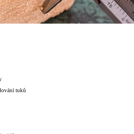
y
lování tuků