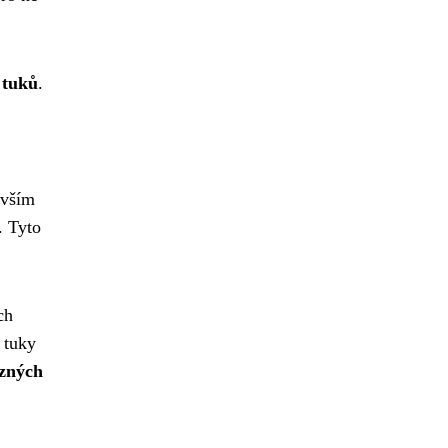
 tuků
.
evším
. Tyto
ch
 tuky
ůzných