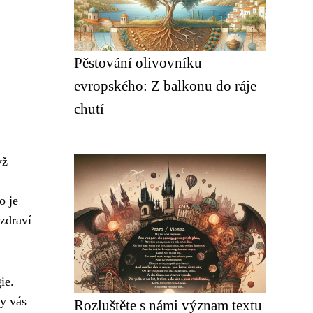
Pěstování olivovníku
evropského: Z balkonu do ráje
chutí
yž
o je
 zdraví
ie.
y vás
Rozluštěte s námi význam textu