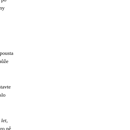
iny
Spousta
může
stavte
slo
let,
pro ně