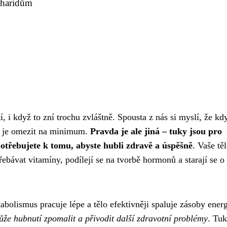
charidům
, i když to zní trochu zvláštně. Spousta z nás si myslí, že kd
o je omezit na minimum.
Pravda je ale jiná – tuky jsou pro
otřebujete k tomu, abyste hubli zdravě a úspěšně
. Vaše těl
řebávat vitamíny, podílejí se na tvorbě hormonů a starají se o
abolismus pracuje lépe a tělo efektivněji spaluje zásoby energ
že hubnutí zpomalit a přivodit další zdravotní problémy
. Tuk