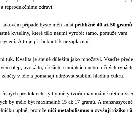
m a reprodukčnímu zdraví.
V takovém případě byste měli sníst
přibližně 40 až 50 gramů
mastné kyseliny, které tělo neumí vyrobit samo, pomůže vám
asycení. A to je při hubnutí k nezaplacení.
ení tuk. Kvalita je stejně důležitá jako množství. Vsaďte před
vovém oleji, avokádu, ořeších, semínkách nebo tučných rybách
í záněty v těle a pomáhají udržovat stabilní hladinu cukru.
očišných produktech, ty by měly tvořit maximálně třetinu vše
ných by mělo být maximálně 15 až 17 gramů. A transnasycené
elníčku úplně, protože
ničí metabolismus a zvyšují riziko r