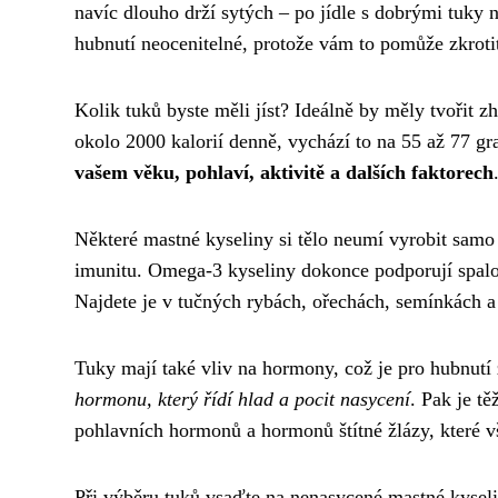
navíc dlouho drží sytých – po jídle s dobrými tuky n
hubnutí neocenitelné, protože vám to pomůže zkrotit
Kolik tuků byste měli jíst? Ideálně by měly tvořit 
okolo 2000 kalorií denně, vychází to na 55 až 77 g
vašem věku, pohlaví, aktivitě a dalších faktorech
Některé mastné kyseliny si tělo neumí vyrobit samo a
imunitu. Omega-3 kyseliny dokonce podporují spalov
Najdete je v tučných rybách, ořechách, semínkách a 
Tuky mají také vliv na hormony, což je pro hubnutí
hormonu, který řídí hlad a pocit nasycení
. Pak je tě
pohlavních hormonů a hormonů štítné žlázy, které v
Při výběru tuků vsaďte na nenasycené mastné kysel