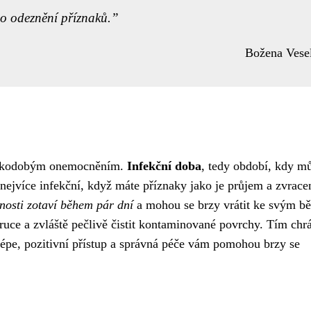
po odeznění příznaků.
Božena Vese
krátkodobým onemocněním.
Infekční doba
, tedy období, kdy m
ste nejvíce infekční, když máte příznaky jako je průjem a zvrace
mnosti zotaví během pár dní
a mohou se brzy vrátit ke svým b
 ruce a zvláště pečlivě čistit kontaminované povrchy. Tím chrá
ejlépe, pozitivní přístup a správná péče vám pomohou brzy se