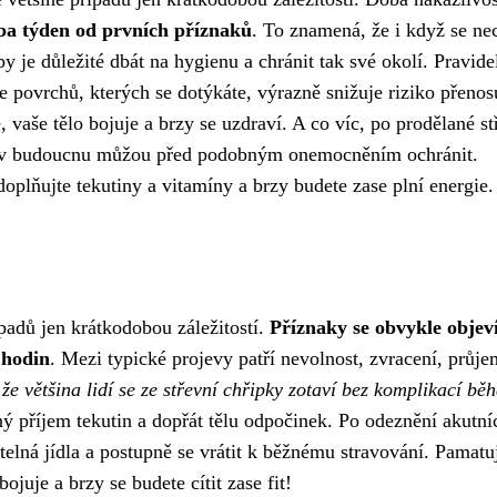
uba týden od prvních příznaků
. To znamená, že i když se nec
 je důležité dbát na hygienu a chránit tak své okolí. Pravide
e povrchů, kterých se dotýkáte, výrazně snižuje riziko přenos
, vaše tělo bojuje a brzy se uzdraví. A co víc, po prodělané st
 vás v budoucnu můžou před podobným onemocněním ochránit.
doplňujte tekutiny a vitamíny a brzy budete zase plní energie.
ípadů jen krátkodobou záležitostí.
Příznaky se obvykle objev
 hodin
. Mezi typické projevy patří nevolnost, zvracení, průje
že většina lidí se ze střevní chřipky zotaví bez komplikací bě
ý příjem tekutin a dopřát tělu odpočinek. Po odeznění akutní
itelná jídla a postupně se vrátit k běžnému stravování. Pamatuj
bojuje a brzy se budete cítit zase fit!