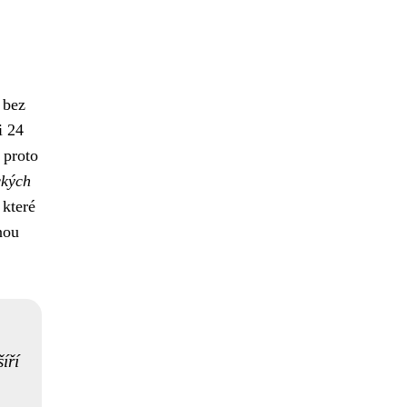
 bez
i 24
 proto
ckých
 které
nou
íří