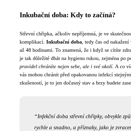
Inkubační doba: Kdy to začíná?
Střevní chřipka, ačkoliv nepříjemná, je ve skutečno
komplikací.
Inkubační doba
, tedy čas od nakažení
až 48 hodinami. To znamená, že i když se cítíte zdr
je tak důležité dbát na hygienu rukou, zejména po po
pravidel chráníte nejen sebe, ale i své okolí.
A co víc
vás mohou chránit před opakovanou infekcí stejným 
zkušeností, je to jen dočasný stav a brzy budete zas
Infekční doba střevní chřipky, obvykle způs
rychle a snadno, a příznaky, jako je zvrace