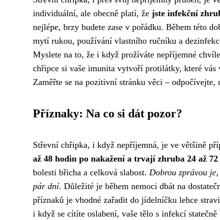
individuální, ale obecně platí, že
jste infekční zhr
nejlépe, brzy budete zase v pořádku. Během této doby
mytí rukou, používání vlastního ručníku a dezinfekc
Myslete na to, že i když prožíváte nepříjemné chvíle
chřipce si vaše imunita vytvoří protilátky, které
Zaměřte se na pozitivní stránku věci – odpočívejte, 
Příznaky: Na co si dát pozor?
Střevní chřipka, i když nepříjemná, je ve většině př
až 48 hodin po nakažení a trvají zhruba 24 až 72
bolesti břicha a celková slabost.
Dobrou zprávou je, 
pár dní
. Důležité je během nemoci dbát na dostatečn
příznaků je vhodné zařadit do jídelníčku lehce strav
i když se cítíte oslabení, vaše tělo s infekcí statečně 