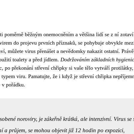
sti poměrně běžným onemocněním a většina lidí se z ní zotaví
 virem do projevu prvních příznaků, se pohybuje obvykle mez
aví, můžete virus přenášet a nevědomky nakazit ostatní. Právě
užití toalety a před jídlem.
Dodržováním základních hygieni
, po překonání střevní chřipky si vaše tělo vytváří protilátky,
typem viru. Pamatujte, že i když je střevní chřipka nepříjem
e v pořádku.
obené noroviry, je zákeřně krátká, ale intenzivní. Virus se š
ní a průjem, se mohou objevit již 12 hodin po expozici,