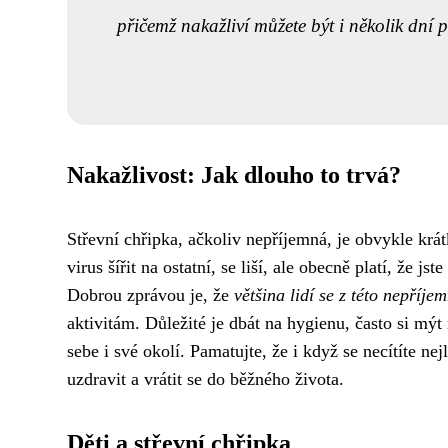
přičemž nakažliví můžete být i několik dní 
Nakažlivost: Jak dlouho to trvá?
Střevní chřipka, ačkoliv nepříjemná, je obvykle 
virus šířit na ostatní, se liší, ale obecně platí, že j
Dobrou zprávou je, že
většina lidí se z této nepříje
aktivitám. Důležité je dbát na hygienu, často si mýt
sebe i své okolí. Pamatujte, že i když se necítíte n
uzdravit a vrátit se do běžného života.
Děti a střevní chřipka