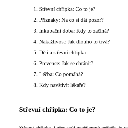
Střevní chřipka: Co to je?
Příznaky: Na co si dát pozor?
Inkubační doba: Kdy to začíná?
Nakažlivost: Jak dlouho to trvá?
Děti a střevní chřipka
Prevence: Jak se chránit?
Léčba: Co pomáhá?
Kdy navštívit lékaře?
Střevní chřipka: Co to je?
Střevní chřipka, i přes svůj nepříjemný průběh, je v