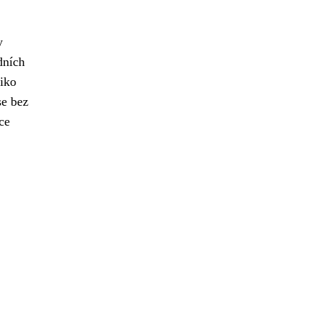
y
dních
ziko
se bez
ce