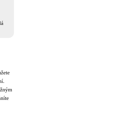
lá
ůžete
ní.
ěžným
níte