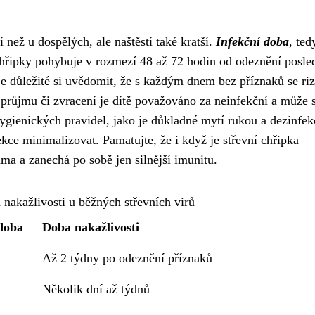
í než u dospělých, ale naštěstí také kratší.
Infekční doba
, ted
 chřipky pohybuje v rozmezí 48 až 72 hodin od odeznění posle
je důležité si uvědomit, že s každým dnem bez příznaků se ri
 průjmu či zvracení je dítě považováno za neinfekční a může 
ygienických pravidel, jako je důkladné mytí rukou a dezinfek
e minimalizovat. Pamatujte, že i když je střevní chřipka
ma a zanechá po sobě jen silnější imunitu.
 nakažlivosti u běžných střevních virů
doba
Doba nakažlivosti
Až 2 týdny po odeznění příznaků
Několik dní až týdnů