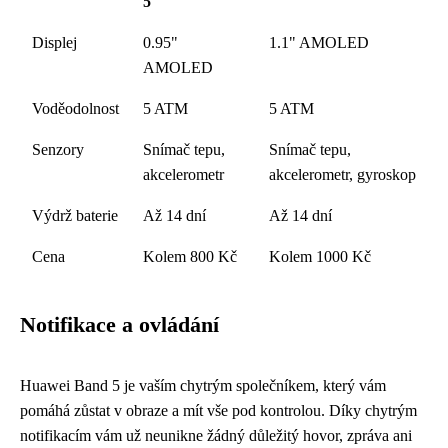
5
Displej
0.95"
1.1" AMOLED
AMOLED
Voděodolnost
5 ATM
5 ATM
Senzory
Snímač tepu,
Snímač tepu,
akcelerometr
akcelerometr, gyroskop
Výdrž baterie
Až 14 dní
Až 14 dní
Cena
Kolem 800 Kč
Kolem 1000 Kč
Notifikace a ovládání
Huawei Band 5 je vaším chytrým společníkem, který vám
pomáhá zůstat v obraze a mít vše pod kontrolou. Díky chytrým
notifikacím vám už neunikne žádný důležitý hovor, zpráva ani