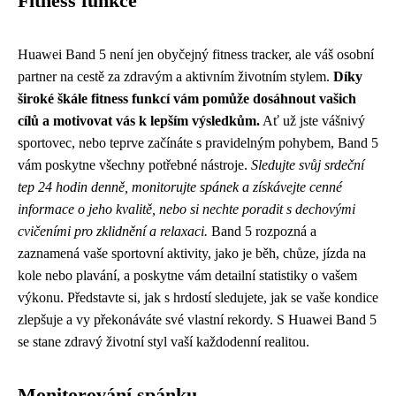
Fitness funkce
Huawei Band 5 není jen obyčejný fitness tracker, ale váš osobní
partner na cestě za zdravým a aktivním životním stylem.
Díky
široké škále fitness funkcí vám pomůže dosáhnout vašich
cílů a motivovat vás k lepším výsledkům.
Ať už jste vášnivý
sportovec, nebo teprve začínáte s pravidelným pohybem, Band 5
vám poskytne všechny potřebné nástroje.
Sledujte svůj srdeční
tep 24 hodin denně, monitorujte spánek a získávejte cenné
informace o jeho kvalitě, nebo si nechte poradit s dechovými
cvičeními pro zklidnění a relaxaci.
Band 5 rozpozná a
zaznamená vaše sportovní aktivity, jako je běh, chůze, jízda na
kole nebo plavání, a poskytne vám detailní statistiky o vašem
výkonu. Představte si, jak s hrdostí sledujete, jak se vaše kondice
zlepšuje a vy překonáváte své vlastní rekordy. S Huawei Band 5
se stane zdravý životní styl vaší každodenní realitou.
Monitorování spánku