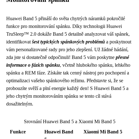
Huawei Band 5 přináší do světa chytrých náramků pokročilé
funkce pro monitorování spánku. Díky technologii Huawei
TruSleep™ 2.0 dokáže Band 5 detailně analyzovat váš spánek,
identifikovat
šest typických spánkových problémů
a poskytnout
vám personalizované rady pro jeho zlepšení. Už žádné hádání,
zda jste si dostatečně odpočinuli! Band 5 vám poskytne
přesné
informace o fázích spánku
, včetně hlubokého spánku, lehkého
spánku a REM fáze. Získáte tak cenný nástroj pro pochopení a
optimalizaci vašeho spánkového režimu. Představte si, že se
probouzíte svěží a plní energie každý den! S Huawei Band 5 a
jeho chytrým monitorováním spánku se tento cíl stává
dosažitelným.
Srovnání Huawei Band 5 a Xiaomi Mi Band 5
Funkce
Huawei Band
Xiaomi Mi Band 5