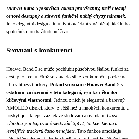
Huawei Band 5 je skvělou volbou pro všechny, kteří hledají
cenově dostupný a zároveň funkčně nabitý chytrý náramek.
Jeho elegantní design a intuitivní ovládání z něj dělají ideálního
společníka pro každodenní život.
Srovnání s konkurencí
Huawei Band 5 se může pochlubit působivou škálou funkcí za
dostupnou cenu, čímž se staví do silné konkurenční pozice na
trhu s fitness trackery.
Pokud srovnáme Huawei Band 5 s
ostatními zařízeními v této kategorii, vyniká několika
klíčovými vlastnostmi.
Jednou z nich je elegantní a barevný
AMOLED displej, který je větší než u mnohých konkurentů, a
poskytuje tak lepší zážitek ze sledování a ovládání.
Další
výhodou je integrované sledování SpO2, funkce, kterou u
levnějších trackerů často nenajdete.
Tato funkce umožňuje
uživatelům sledovat hladinu kyslíku v krvi, což je užitečné pro