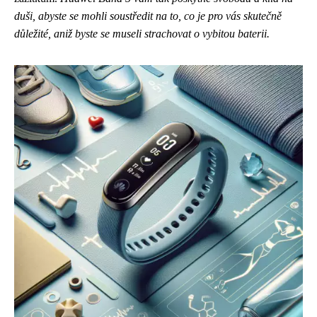
duši, abyste se mohli soustředit na to, co je pro vás skutečně
důležité, aniž byste se museli strachovat o vybitou baterii.