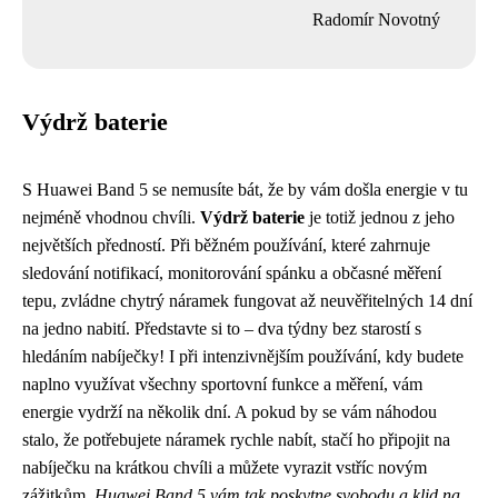
Radomír Novotný
Výdrž baterie
S Huawei Band 5 se nemusíte bát, že by vám došla energie v tu
nejméně vhodnou chvíli.
Výdrž baterie
je totiž jednou z jeho
největších předností. Při běžném používání, které zahrnuje
sledování notifikací, monitorování spánku a občasné měření
tepu, zvládne chytrý náramek fungovat až neuvěřitelných 14 dní
na jedno nabití. Představte si to – dva týdny bez starostí s
hledáním nabíječky! I při intenzivnějším používání, kdy budete
naplno využívat všechny sportovní funkce a měření, vám
energie vydrží na několik dní. A pokud by se vám náhodou
stalo, že potřebujete náramek rychle nabít, stačí ho připojit na
nabíječku na krátkou chvíli a můžete vyrazit vstříc novým
zážitkům.
Huawei Band 5 vám tak poskytne svobodu a klid na