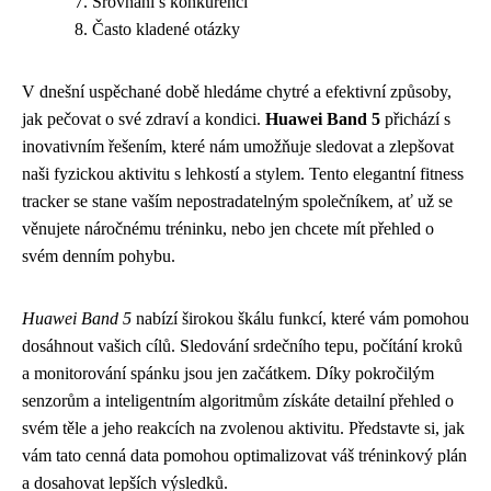
Srovnání s konkurencí
Často kladené otázky
V dnešní uspěchané době hledáme chytré a efektivní způsoby,
jak pečovat o své zdraví a kondici.
Huawei Band 5
přichází s
inovativním řešením, které nám umožňuje sledovat a zlepšovat
naši fyzickou aktivitu s lehkostí a stylem. Tento elegantní fitness
tracker se stane vaším nepostradatelným společníkem, ať už se
věnujete náročnému tréninku, nebo jen chcete mít přehled o
svém denním pohybu.
Huawei Band 5
nabízí širokou škálu funkcí, které vám pomohou
dosáhnout vašich cílů. Sledování srdečního tepu, počítání kroků
a monitorování spánku jsou jen začátkem. Díky pokročilým
senzorům a inteligentním algoritmům získáte detailní přehled o
svém těle a jeho reakcích na zvolenou aktivitu. Představte si, jak
vám tato cenná data pomohou optimalizovat váš tréninkový plán
a dosahovat lepších výsledků.