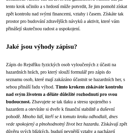
tento krok učinilo a s hrdostí může potvrdit, že jim pomohl získat
zpět kontrolu nad svými financemi, vztahy i časem. Získáte tak
prostor pro budování zdravějších návyků a aktivit, které vám
přinášejí skutečnou radost a uspokojení.
Jaké jsou výhody zápisu?
Zápis do Rejstříku fyzických osob vyloučených z účasti na
hazardních hrách, pro který slouží formulář pro zápis do
seznamu osob, které mají zakázáno účastnit se hazardních her, s
sebou přináší řadu výhod.
Tímto krokem získáváte kontrolu
nad svým životem a děláte důležité rozhodnutí pro svou
budoucnost.
Zbavujete se tak tlaku a stresu spojeného s
hazardem a otevíráte si dveře k finanční stabilitě a duševní
pohodě.
Mnoho lidí, kteří se k tomuto kroku odhodlali, dnes
vede spokojený a plnohodnotný život bez hazardu.
Získávají zpět
důvěru svých blízkých, budují pevnější vztahy a nacházejí