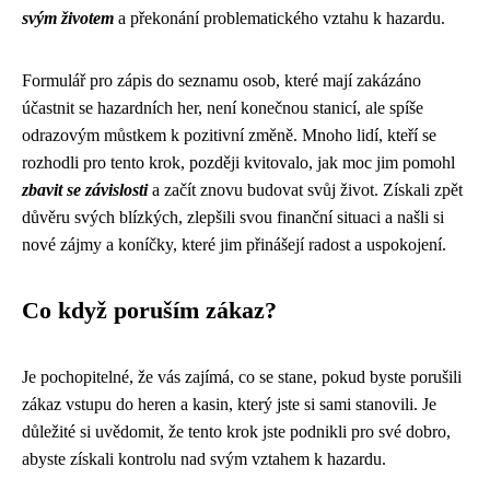
svým životem
a překonání problematického vztahu k hazardu.
Formulář pro zápis do seznamu osob, které mají zakázáno
účastnit se hazardních her, není konečnou stanicí, ale spíše
odrazovým můstkem k pozitivní změně. Mnoho lidí, kteří se
rozhodli pro tento krok, později kvitovalo, jak moc jim pomohl
zbavit se závislosti
a začít znovu budovat svůj život. Získali zpět
důvěru svých blízkých, zlepšili svou finanční situaci a našli si
nové zájmy a koníčky, které jim přinášejí radost a uspokojení.
Co když poruším zákaz?
Je pochopitelné, že vás zajímá, co se stane, pokud byste porušili
zákaz vstupu do heren a kasin, který jste si sami stanovili. Je
důležité si uvědomit, že tento krok jste podnikli pro své dobro,
abyste získali kontrolu nad svým vztahem k hazardu.