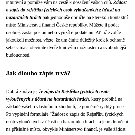
intuitivní a pomůže vám na cestě k dosažení vašich cílů.
Žádost
o zápis do rejstříku fyzických osob vyloučených z účasti na
hazardních hrách
pak jednoduše doručte na kterékoli kontaktní
místo Ministerstva financí České republiky. Můžete ji podat
osobně, zaslat poštou nebo využít e-podatelnu. Ať už zvolíte
jakoukoli možnost, vězte, že tím činíte důležitý krok k ochraně
sebe sama a otevíráte dveře k novým možnostem a svobodnější
budoucnosti.
Jak dlouho zápis trvá?
Dobrá zpráva je, že
zápis do Rejstříku fyzických osob
vyloučených z účasti na hazardních hrách
, který probíhá na
základě vašeho vlastního rozhodnutí, je poměrně rychlý proces.
Po vyplnění formuláře "Žádost o zápis do Rejstříku fyzických
osob vyloučených z účasti na hazardních hrách" a jeho doručení
na příslušné místo, obvykle Ministerstvo financí, je vaše žádost