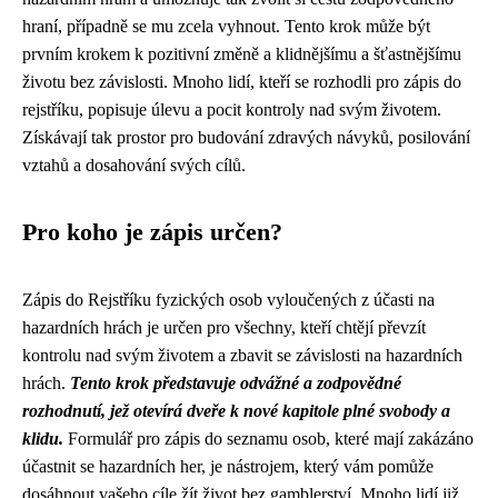
hraní, případně se mu zcela vyhnout. Tento krok může být
prvním krokem k pozitivní změně a klidnějšímu a šťastnějšímu
životu bez závislosti. Mnoho lidí, kteří se rozhodli pro zápis do
rejstříku, popisuje úlevu a pocit kontroly nad svým životem.
Získávají tak prostor pro budování zdravých návyků, posilování
vztahů a dosahování svých cílů.
Pro koho je zápis určen?
Zápis do Rejstříku fyzických osob vyloučených z účasti na
hazardních hrách je určen pro všechny, kteří chtějí převzít
kontrolu nad svým životem a zbavit se závislosti na hazardních
hrách.
Tento krok představuje odvážné a zodpovědné
rozhodnutí, jež otevírá dveře k nové kapitole plné svobody a
klidu.
Formulář pro zápis do seznamu osob, které mají zakázáno
účastnit se hazardních her, je nástrojem, který vám pomůže
dosáhnout vašeho cíle žít život bez gamblerství. Mnoho lidí již