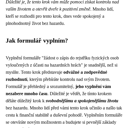
Důležité je, že tento krok vám může pomoci získat kontrolu nad
vaším životem a otevřít dveře k pozitivní změně
. Mnoho lidí,
kteří se rozhodli pro tento krok, dnes vede spokojený a
plnohodnotný život bez hazardu.
Jak formulář vyplním?
Vyplnění formuláře "žádost o zápis do rejstříku fyzických osob
vyloučených z účasti na hazardních hrách" je snadnější, než si
myslíte. Tento krok představuje
odvážné a zodpovědné
rozhodnutí
, kterým přebíráte kontrolu nad svým životem.
Formulář je přehledný a srozumitelný,
jeho vyplnění vám
nezabere mnoho času
. Důležité je vědět, že tímto krokem
děláte důležitý krok k
svobodnějšímu a spokojenějšímu životu
bez hazardu. Mnoho lidí před vámi tento krok učinilo a našlo tak
cestu k finanční stabilitě a duševní pohodě. Vyplněním formuláře
se otevíráte novým možnostem a budujete si pevnější základy