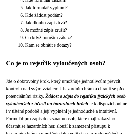
Kde formulář získám?
Jak formulář vyplním?
Kde žádost podám?
Jak dlouho zápis trvá?
Je možné zápis zrušit?
Co když poruším zákaz?
Kam se obrátit s dotazy?
Co je to rejstřík vyloučených osob?
Jde o dobrovolný krok, který umožňuje jednotlivcům převzít
kontrolu nad svým vztahem k hazardním hrám a chránit se před
potenciálními riziky.
Žádost o zápis do rejstříku fyzických osob
vyloučených z účasti na hazardních hrách
je k dispozici online
i v tištěné podobě a její vyplnění je jednoduché a intuitivní.
Formulář pro zápis do seznamu osob, které mají zakázáno
účastnit se hazardních her, slouží k zamezení přístupu k
hazardním hrám a umožňuje tak zvolit si cestu zodpovědného