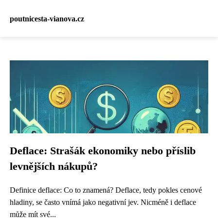
poutnicesta-vianova.cz
Deflace: Strašák ekonomiky nebo příslib
levnějších nákupů?
Definice deflace: Co to znamená? Deflace, tedy pokles cenové
hladiny, se často vnímá jako negativní jev. Nicméně i deflace
může mít své...