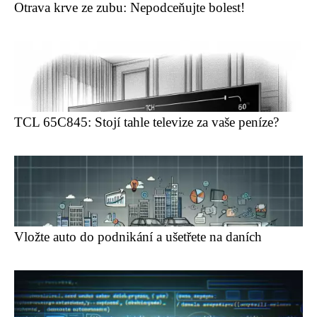
Otrava krve ze zubu: Nepodceňujte bolest!
TCL 65C845: Stojí tahle televize za vaše peníze?
Vložte auto do podnikání a ušetřete na daních