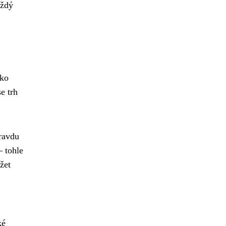
aždý
ako
e trh
pravdu
– tohle
žet
ké