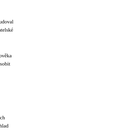
budoval
atelské
lověka
sobit
ích
hlad