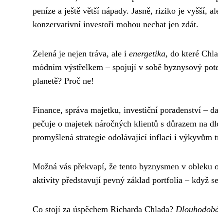
peníze a ještě větší nápady. Jasně, riziko je vyšší, a
konzervativní investoři mohou nechat jen zdát.
Zelená je nejen tráva, ale i
energetika
, do které Chl
módním výstřelkem – spojují v sobě byznysový pote
planetě? Proč ne!
Finance, správa majetku, investiční poradenství – da
pečuje o majetek náročných klientů s důrazem na dlo
promyšlená strategie odolávající inflaci i výkyvům t
Možná vás překvapí, že tento byznysmen v obleku 
aktivity představují pevný základ portfolia – když s
Co stojí za úspěchem Richarda Chlada?
Dlouhodobá 