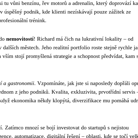
si tu vůni benzínu, řev motorů a adrenalin, který doprovází k
 v úspěšný podnik, kde klienti nezískávají pouze zážitek ze
rofesionální trénink.
 do
nemovitostí
! Richard má čich na lukrativní lokality – od
alších městech. Jeho realitní portfolio roste stejně rychle j
 vším stojí promyšlená strategie a schopnost předvídat, kam s
ví a gastronomii
. Vzpomínáte, jak jste si naposledy dopřáli o
dnom z jeho podniků. Kvalita, exkluzivita, prvotřídní servis 
 I když ekonomika někdy klopýtá, diverzifikace mu pomáhá udr
í. Zatímco mnozí se bojí investovat do startupů s nejistou
gence, automatizace, digitální řešení – oblasti, kde se točí vel