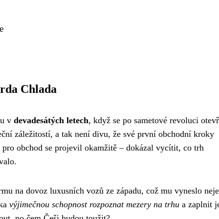
e
arda Chlada
hu v
devadesátých letech
, když se po sametové revoluci otevř
ní záležitostí, a tak není divu, že své první obchodní kroky
pro obchod se projevil okamžitě – dokázal vycítit, co trh
valo.
irmu na dovoz luxusních vozů ze západu, což mu vyneslo nej
tka
výjimečnou schopnost rozpoznat mezery na trhu
a zaplnit j
nout, po čem Češi budou toužit?