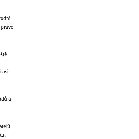
vodní
 právě
ště
 asi
adů a
atelů.
tu,