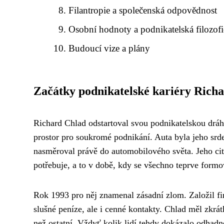
Filantropie a společenská odpovědnost
Osobní hodnoty a podnikatelská filozofi
Budoucí vize a plány
Začátky podnikatelské kariéry Rich
Richard Chlad odstartoval svou podnikatelskou drá
prostor pro soukromé podnikání. Auta byla jeho srdeč
nasměroval právě do automobilového světa. Jeho cit 
potřebuje, a to v době, kdy se všechno teprve formo
Rok 1993 pro něj znamenal zásadní zlom. Založil f
slušné peníze, ale i cenné kontakty. Chlad měl zkrá
než ostatní. Vždyť kolik lidí tehdy dokázalo odhad