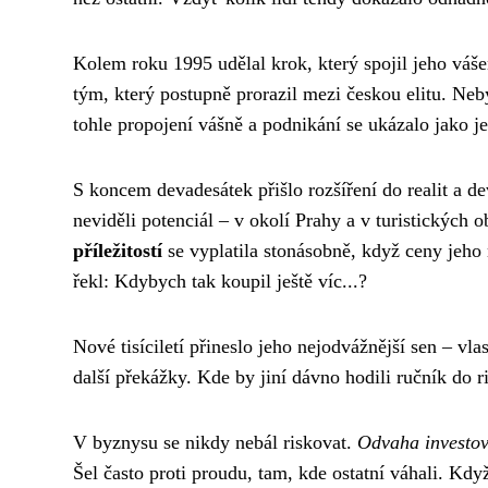
Kolem roku 1995 udělal krok, který spojil jeho váš
tým, který postupně prorazil mezi českou elitu. Neb
tohle propojení vášně a podnikání se ukázalo jako j
S koncem devadesátek přišlo rozšíření do realit a d
neviděli potenciál – v okolí Prahy a v turistických 
příležitostí
se vyplatila stonásobně, když ceny jeho n
řekl: Kdybych tak koupil ještě víc...?
Nové tisíciletí přineslo jeho nejodvážnější sen – vl
další překážky. Kde by jiní dávno hodili ručník do r
V byznysu se nikdy nebál riskovat.
Odvaha investov
Šel často proti proudu, tam, kde ostatní váhali. Kd