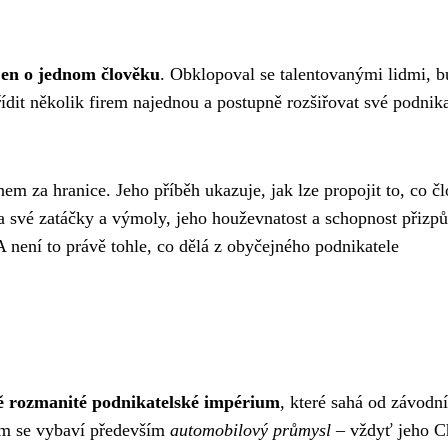
jen o jednom člověku
. Obklopoval se talentovanými lidmi, 
dit několik firem najednou a postupně rozšiřovat své podnik
em za hranice. Jeho příběh ukazuje, jak lze propojit to, co č
la své zatáčky a výmoly, jeho houževnatost a schopnost přizpů
ení to právě tohle, co dělá z obyčejného podnikatele
 rozmanité podnikatelské impérium
, které sahá od závodn
hým se vybaví především
automobilový průmysl
– vždyť jeho C