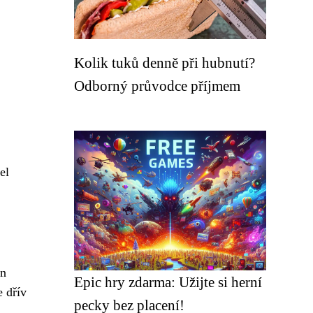
Kolik tuků denně při hubnutí?
Odborný průvodce příjmem
el
en
Epic hry zdarma: Užijte si herní
e dřív
pecky bez placení!