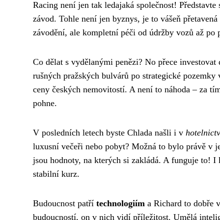
Racing není jen tak ledajaká společnost! Představte 
závod. Tohle není jen byznys, je to vášeň přetavená
závodění, ale kompletní péči od údržby vozů až po p
Co dělat s vydělanými penězi? No přece investovat
rušných pražských bulvárů po strategické pozemky v d
ceny českých nemovitostí. A není to náhoda – za tím
pohne.
V posledních letech byste Chlada našli i v
hotelnict
luxusní večeři nebo pobyt? Možná to bylo právě v je
jsou hodnoty, na kterých si zakládá. A funguje to!
stabilní kurz.
Budoucnost patří
technologiím
a Richard to dobře v
budoucností, on v nich vidí příležitost. Umělá inteli