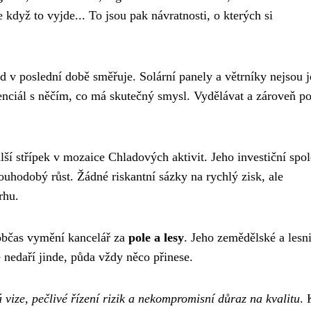
le když to vyjde... To jsou pak návratnosti, o kterých si
ad v poslední době směřuje. Solární panely a větrníky nejsou 
nciál s něčím, co má skutečný smysl. Vydělávat a zároveň p
lší střípek v mozaice Chladových aktivit. Jeho investiční spo
uhodobý růst. Žádné riskantní sázky na rychlý zisk, ale
rhu.
občas vymění kancelář za
pole a lesy
. Jeho zemědělské a lesn
e nedaří jinde, půda vždy něco přinese.
vize, pečlivé řízení rizik a nekompromisní důraz na kvalitu
.