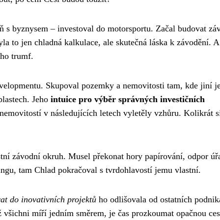
eň s byznysem – investoval do motorsportu. Začal budovat zá
yla to jen chladná kalkulace, ale skutečná láska k závodění. A
eho trumf.
evelopmentu. Skupoval pozemky a nemovitosti tam, kde jiní je
oblastech. Jeho
intuice pro výběr správných investičních
emovitostí v následujících letech vyletěly vzhůru. Kolikrát si
astní závodní okruh. Musel překonat hory papírování, odpor úř
ingu, tam Chlad pokračoval s tvrdohlavostí jemu vlastní.
at do inovativních projektů
ho odlišovala od ostatních podnik
yž všichni míří jedním směrem, je čas prozkoumat opačnou ces