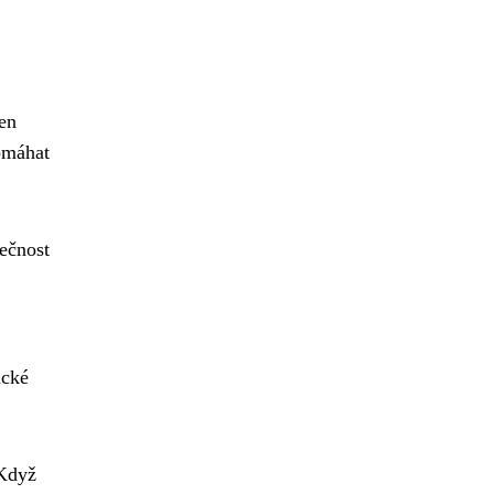
jen
omáhat
lečnost
ické
 Když