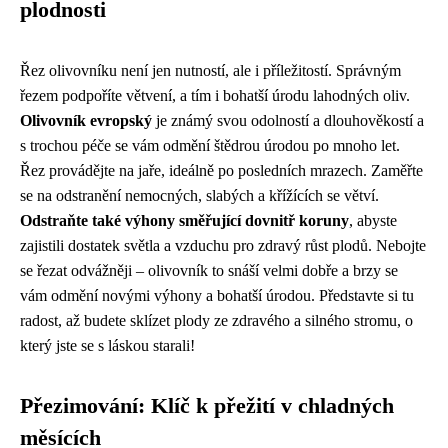
plodnosti
Řez olivovníku není jen nutností, ale i příležitostí. Správným
řezem podpoříte větvení, a tím i bohatší úrodu lahodných oliv.
Olivovník evropský
je známý svou odolností a dlouhověkostí a
s trochou péče se vám odmění štědrou úrodou po mnoho let.
Řez provádějte na jaře, ideálně po posledních mrazech. Zaměřte
se na odstranění nemocných, slabých a křížících se větví.
Odstraňte také výhony směřující dovnitř koruny
, abyste
zajistili dostatek světla a vzduchu pro zdravý růst plodů. Nebojte
se řezat odvážněji – olivovník to snáší velmi dobře a brzy se
vám odmění novými výhony a bohatší úrodou. Představte si tu
radost, až budete sklízet plody ze zdravého a silného stromu, o
který jste se s láskou starali!
Přezimování: Klíč k přežití v chladných
měsících