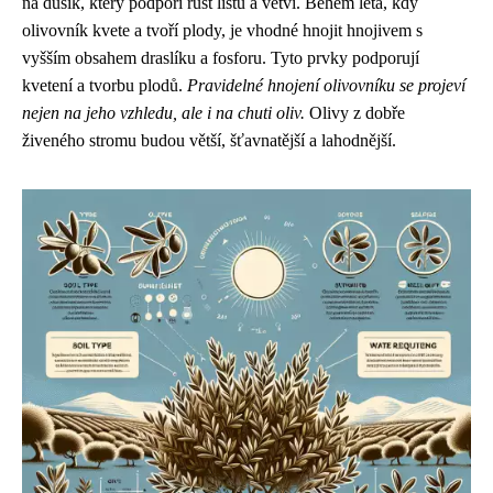
na dusík, který podpoří růst listů a větví. Během léta, kdy
olivovník kvete a tvoří plody, je vhodné hnojit hnojivem s
vyšším obsahem draslíku a fosforu. Tyto prvky podporují
kvetení a tvorbu plodů.
Pravidelné hnojení olivovníku se projeví
nejen na jeho vzhledu, ale i na chuti oliv.
Olivy z dobře
živeného stromu budou větší, šťavnatější a lahodnější.