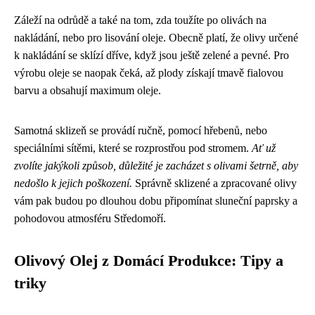
Záleží na odrůdě a také na tom, zda toužíte po olivách na
nakládání, nebo pro lisování oleje. Obecně platí, že olivy určené
k nakládání se sklízí dříve, když jsou ještě zelené a pevné. Pro
výrobu oleje se naopak čeká, až plody získají tmavě fialovou
barvu a obsahují maximum oleje.
Samotná sklizeň se provádí ručně, pomocí hřebenů, nebo
speciálními sítěmi, které se rozprostřou pod stromem.
Ať už
zvolíte jakýkoli způsob, důležité je zacházet s olivami šetrně, aby
nedošlo k jejich poškození.
Správně sklizené a zpracované olivy
vám pak budou po dlouhou dobu připomínat sluneční paprsky a
pohodovou atmosféru Středomoří.
Olivový Olej z Domácí Produkce: Tipy a
triky