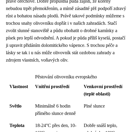
pravé ořechové. Dobře propustná půda zajistí, že kořeny
nebudou trpět přemokřením, a mírně zásadité pH podpoří zdravý
růst a bohatou násadu plodů. Právě takové podmínky můžeme s
trochou snahy olivovníku dopřát i v našich zahradách. Stačí
zvolit slunné stanoviště a půdu obohatit o drobné kamínky a
písek pro lepší odvodnění. A pokud je půda příliš kyselá, postačí
ji upravit přidáním dolomitického vápence. S trochou péče a
lásky se tak i u nás může olivovník stát ozdobou zahrady a
zdrojem vlastních, voňavých oliv.
Pěstování olivovníku evropského
Vlastnost
Vnitřní prostředí
Venkovní prostředí
(teplé oblasti)
Světlo
Minimálně 6 hodin
Plné slunce
přímého slunce denně
Teplota
18-24°C přes den, 10-
Dobře snáší teplo,