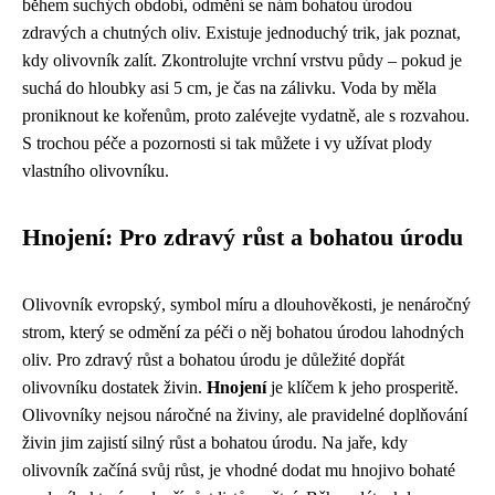
během suchých období, odmění se nám bohatou úrodou
zdravých a chutných oliv. Existuje jednoduchý trik, jak poznat,
kdy olivovník zalít. Zkontrolujte vrchní vrstvu půdy – pokud je
suchá do hloubky asi 5 cm, je čas na zálivku. Voda by měla
proniknout ke kořenům, proto zalévejte vydatně, ale s rozvahou.
S trochou péče a pozornosti si tak můžete i vy užívat plody
vlastního olivovníku.
Hnojení: Pro zdravý růst a bohatou úrodu
Olivovník evropský, symbol míru a dlouhověkosti, je nenáročný
strom, který se odmění za péči o něj bohatou úrodou lahodných
oliv. Pro zdravý růst a bohatou úrodu je důležité dopřát
olivovníku dostatek živin.
Hnojení
je klíčem k jeho prosperitě.
Olivovníky nejsou náročné na živiny, ale pravidelné doplňování
živin jim zajistí silný růst a bohatou úrodu. Na jaře, kdy
olivovník začíná svůj růst, je vhodné dodat mu hnojivo bohaté