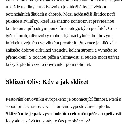
u každé rostliny, i u olivovníku je důležité být si vědom
potenciálních škůdců a chorob. Mezi nejčastější škůdce patří
puklice a svilušky, které lze snadno kontrolovat pravidelnou
kontrolou a případným použitím ekologických postřiků. Co se
týče chorob, olivovníky mohou být náchylné k houbovým
infekcím, zejména ve vlhkém prostředí. Prevence je klíčová –
zajistěte dobrou cirkulaci vzduchu kolem stromu a vyhněte se
přemokření. S trochou péče a všímavosti si budete moci užívat
krásy a plodů vašeho olivovníku po mnoho let.
Sklizeň Oliv: Kdy a jak sklízet
Pěstování olivovníku evropského je obohacující činnost, která s
sebou přináší radost z vlastnoručně vypěstovaných plodů.
Sklizeň oliv je pak vyvrcholením celoroční péče a trpělivosti.
Kdy ale nastává ten správný čas pro sběr oliv?