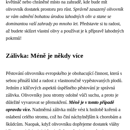
květináč nebo chráněné místo na zahradě, kde bude mít
olivovník dostatek prostoru pro růst.
Správně zasazený olivovník
se vám odmění bohatou úrodou lahodných oliv a stane se
dominantou vaší zahrady po mnoho let.
Představte si tu radost,
až budete sklízet vlastní olivy a používat je k přípravě lahodných
pokrmů!
Zálivka: Méně je někdy více
Pěstování olivovníku evropského je obohacující činnost, která s
sebou přináší klid a radost z vlastnoručně vypěstovaných plodů.
Jedním z klíčových aspektů úspěšného pěstování je správná
zálivka. Olivovníky jsou stromy odolné vůči suchu, a proto je
důležité vyvarovat se přemokření.
Méně je v tomto případě
opravdu více.
Nadměrná zálivka může vést k hnilobě kořenů a
oslabení celého stromu, což ho činí náchylnějším k chorobám a
škůdcům. Naopak, když olivovníku dopřejeme dostatek vláhy