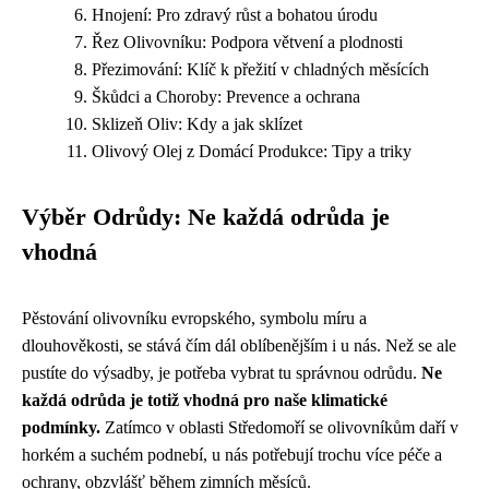
Hnojení: Pro zdravý růst a bohatou úrodu
Řez Olivovníku: Podpora větvení a plodnosti
Přezimování: Klíč k přežití v chladných měsících
Škůdci a Choroby: Prevence a ochrana
Sklizeň Oliv: Kdy a jak sklízet
Olivový Olej z Domácí Produkce: Tipy a triky
Výběr Odrůdy: Ne každá odrůda je
vhodná
Pěstování olivovníku evropského, symbolu míru a
dlouhověkosti, se stává čím dál oblíbenějším i u nás. Než se ale
pustíte do výsadby, je potřeba vybrat tu správnou odrůdu.
Ne
každá odrůda je totiž vhodná pro naše klimatické
podmínky.
Zatímco v oblasti Středomoří se olivovníkům daří v
horkém a suchém podnebí, u nás potřebují trochu více péče a
ochrany, obzvlášť během zimních měsíců.