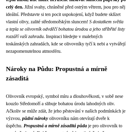
celý den.
Jižní svahy, chráněné před ostrým větrem, jsou pro něj
ideální. Představte si ten pocit uspokojení, když budete sklízet
vlastní olivy, zalité středomořským sluncem!
S dostatkem světla
a tepla se olivovník odvděčí bohatou úrodou a jeho stříbřité listy
rozzáří vaši zahradu.
Inspiraci hledejte v malebných
toskánských zahradách, kde se olivovníky tyčí k nebi a vytvářejí
nezapomenutelnou atmosféru.
Nároky na Půdu: Propustná a mírně
zásaditá
Olivovník evropský, symbol míru a dlouhověkosti, v sobě nese
kouzlo Středomoří a slibuje bohatou úrodu lahodných oliv.
Ačkoliv se může zdát, že jeho pěstování v našich podmínkách je
výzvou,
půdní nároky
olivovníku nám otevírají dveře k
úspěchu.
Propustná a mírně zásaditá půda
je pro olivovník to