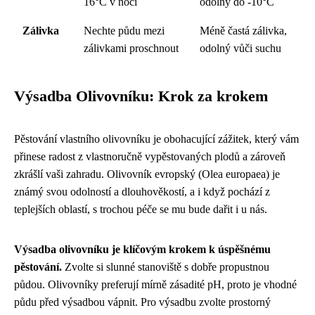
16°C v noci
odolný do -10°C
Zálivka
Nechte půdu mezi
Méně častá zálivka,
zálivkami proschnout
odolný vůči suchu
Výsadba Olivovníku: Krok za krokem
Pěstování vlastního olivovníku je obohacující zážitek, který vám
přinese radost z vlastnoručně vypěstovaných plodů a zároveň
zkrášlí vaši zahradu. Olivovník evropský (Olea europaea) je
známý svou odolností a dlouhověkostí, a i když pochází z
teplejších oblastí, s trochou péče se mu bude dařit i u nás.
Výsadba olivovníku je klíčovým krokem k úspěšnému
pěstování.
Zvolte si slunné stanoviště s dobře propustnou
půdou. Olivovníky preferují mírně zásadité pH, proto je vhodné
půdu před výsadbou vápnit. Pro výsadbu zvolte prostorný