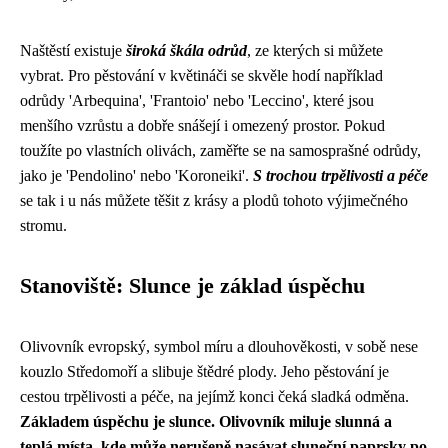
Naštěstí existuje
široká škála odrůd
, ze kterých si můžete
vybrat. Pro pěstování v květináči se skvěle hodí například
odrůdy 'Arbequina', 'Frantoio' nebo 'Leccino', které jsou
menšího vzrůstu a dobře snášejí i omezený prostor. Pokud
toužíte po vlastních olivách, zaměřte se na samosprašné odrůdy,
jako je 'Pendolino' nebo 'Koroneiki'.
S trochou trpělivosti a péče
se tak i u nás můžete těšit z krásy a plodů tohoto výjimečného
stromu.
Stanoviště: Slunce je základ úspěchu
Olivovník evropský, symbol míru a dlouhověkosti, v sobě nese
kouzlo Středomoří a slibuje štědré plody. Jeho pěstování je
cestou trpělivosti a péče, na jejímž konci čeká sladká odměna.
Základem úspěchu je slunce. Olivovník miluje slunná a
teplá místa, kde může nerušeně nasávat sluneční paprsky po