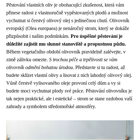
Pěstování vlastních oliv je obohacující zkušenost, která vám
přinese radost z vlastnoručně vypěstovaných plodů a možnost
vychutnat si čerstvý olivový olej s jedinečnou chutí. Olivovník
evropský (Olea europaea) je nenáročný strom, který se dokáže
přizpůsobit i našim podmínkám.
Pro úspěšné pěstování je
důležité zajistit mu slunné stanoviště a propustnou půdu.
Během vegetačního období olivovník pravidelně zalévejte, v
zimě zálivku omezte.
S trochou péče a trpělivosti se vám
olivovník odmění bohatou úrodou.
Představte si tu radost, až
budete sklízet vlastní olivy a lisovat z nich lahodný olivový olej.
Vůně čerstvě vylisovaného oleje provoní celý dům a vy si
budete moci vychutnat plody své práce. Pěstování olivovníku je
tak nejen praktické, ale i estetické – strom se stane ozdobou vaší
zahrady a symbolem středomořské atmosféry.