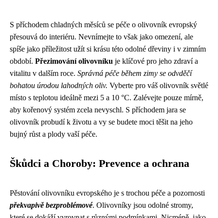
S příchodem chladných měsíců se péče o olivovník evropský
přesouvá do interiéru. Nevnímejte to však jako omezení, ale
spíše jako příležitost užít si krásu této odolné dřeviny i v zimním
období.
Přezimování olivovníku
je klíčové pro jeho zdraví a
vitalitu v dalším roce.
Správná péče během zimy se odvděčí
bohatou úrodou lahodných oliv.
Vyberte pro váš olivovník světlé
místo s teplotou ideálně mezi 5 a 10 °C. Zalévejte pouze mírně,
aby kořenový systém zcela nevyschl. S příchodem jara se
olivovník probudí k životu a vy se budete moci těšit na jeho
bujný růst a plody vaší péče.
Škůdci a Choroby: Prevence a ochrana
Pěstování olivovníku evropského je s trochou péče a pozornosti
překvapivě bezproblémové
. Olivovníky jsou odolné stromy,
které se dokáží vyrovnat s různými podmínkami. Nicméně, jako