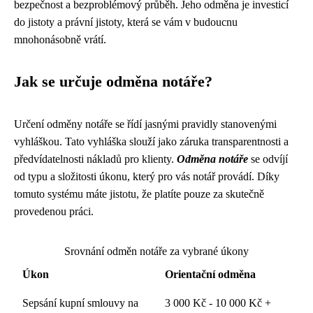
bezpečnost a bezproblémový průběh. Jeho odměna je investicí
do jistoty a právní jistoty, která se vám v budoucnu
mnohonásobně vrátí.
Jak se určuje odměna notáře?
Určení odměny notáře se řídí jasnými pravidly stanovenými
vyhláškou. Tato vyhláška slouží jako záruka transparentnosti a
předvídatelnosti nákladů pro klienty.
Odměna notáře
se odvíjí
od typu a složitosti úkonu, který pro vás notář provádí. Díky
tomuto systému máte jistotu, že platíte pouze za skutečně
provedenou práci.
Srovnání odměn notáře za vybrané úkony
Úkon
Orientační odměna
Sepsání kupní smlouvy na
3 000 Kč - 10 000 Kč +