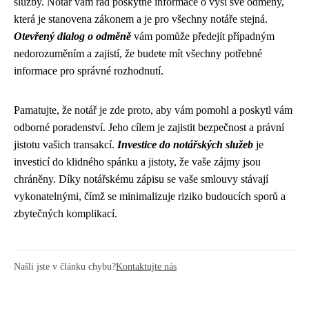
služby. Notář vám rád poskytne informace o výši své odměny,
která je stanovena zákonem a je pro všechny notáře stejná.
Otevřený dialog o odměně
vám pomůže předejít případným
nedorozuměním a zajistí, že budete mít všechny potřebné
informace pro správné rozhodnutí.
Pamatujte, že notář je zde proto, aby vám pomohl a poskytl vám
odborné poradenství. Jeho cílem je zajistit bezpečnost a právní
jistotu vašich transakcí.
Investice do notářských služeb
je
investicí do klidného spánku a jistoty, že vaše zájmy jsou
chráněny. Díky notářskému zápisu se vaše smlouvy stávají
vykonatelnými, čímž se minimalizuje riziko budoucích sporů a
zbytečných komplikací.
Našli jste v článku chybu?
Kontaktujte nás