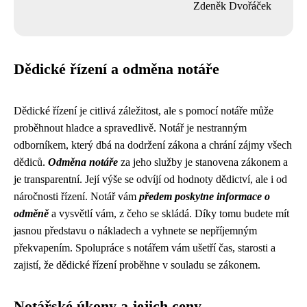
Zdeněk Dvořáček
Dědické řízení a odměna notáře
Dědické řízení je citlivá záležitost, ale s pomocí notáře může
proběhnout hladce a spravedlivě. Notář je nestranným
odborníkem, který dbá na dodržení zákona a chrání zájmy všech
dědiců.
Odměna notáře
za jeho služby je stanovena zákonem a
je transparentní. Její výše se odvíjí od hodnoty dědictví, ale i od
náročnosti řízení. Notář vám
předem poskytne informace o
odměně
a vysvětlí vám, z čeho se skládá. Díky tomu budete mít
jasnou představu o nákladech a vyhnete se nepříjemným
překvapením. Spolupráce s notářem vám ušetří čas, starosti a
zajistí, že dědické řízení proběhne v souladu se zákonem.
Notářské úkony a jejich ceny