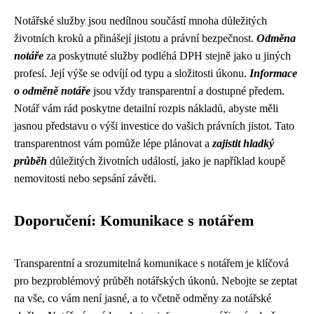
Notářské služby jsou nedílnou součástí mnoha důležitých
životních kroků a přinášejí jistotu a právní bezpečnost.
Odměna
notáře
za poskytnuté služby podléhá DPH stejně jako u jiných
profesí. Její výše se odvíjí od typu a složitosti úkonu.
Informace
o odměně notáře
jsou vždy transparentní a dostupné předem.
Notář vám rád poskytne detailní rozpis nákladů, abyste měli
jasnou představu o výši investice do vašich právních jistot. Tato
transparentnost vám pomůže lépe plánovat a
zajistit hladký
průběh
důležitých životních událostí, jako je například koupě
nemovitosti nebo sepsání závěti.
Doporučení: Komunikace s notářem
Transparentní a srozumitelná komunikace s notářem je klíčová
pro bezproblémový průběh notářských úkonů. Nebojte se zeptat
na vše, co vám není jasné, a to včetně odměny za notářské