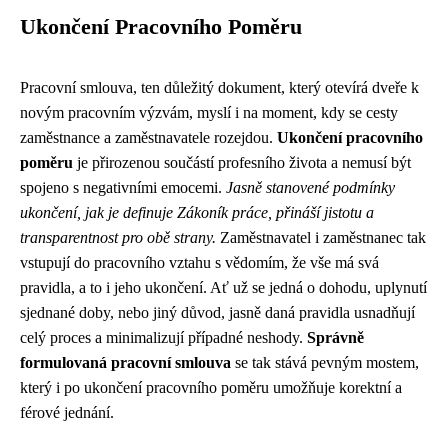
Ukončení Pracovního Poměru
Pracovní smlouva, ten důležitý dokument, který otevírá dveře k
novým pracovním výzvám, myslí i na moment, kdy se cesty
zaměstnance a zaměstnavatele rozejdou.
Ukončení pracovního
poměru
je přirozenou součástí profesního života a nemusí být
spojeno s negativními emocemi.
Jasně stanovené podmínky
ukončení, jak je definuje Zákoník práce, přináší jistotu a
transparentnost pro obě strany.
Zaměstnavatel i zaměstnanec tak
vstupují do pracovního vztahu s vědomím, že vše má svá
pravidla, a to i jeho ukončení. Ať už se jedná o dohodu, uplynutí
sjednané doby, nebo jiný důvod, jasně daná pravidla usnadňují
celý proces a minimalizují případné neshody.
Správně
formulovaná pracovní smlouva
se tak stává pevným mostem,
který i po ukončení pracovního poměru umožňuje korektní a
férové jednání.