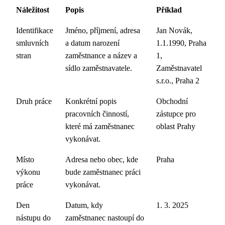
Náležitost
Popis
Příklad
Identifikace
Jméno, příjmení, adresa
Jan Novák,
smluvních
a datum narození
1.1.1990, Praha
stran
zaměstnance a název a
1,
sídlo zaměstnavatele.
Zaměstnavatel
s.r.o., Praha 2
Druh práce
Konkrétní popis
Obchodní
pracovních činností,
zástupce pro
které má zaměstnanec
oblast Prahy
vykonávat.
Místo
Adresa nebo obec, kde
Praha
výkonu
bude zaměstnanec práci
práce
vykonávat.
Den
Datum, kdy
1. 3. 2025
nástupu do
zaměstnanec nastoupí do