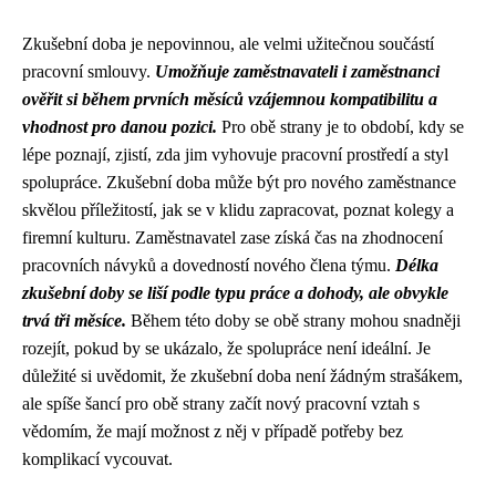
Zkušební doba je nepovinnou, ale velmi užitečnou součástí
pracovní smlouvy.
Umožňuje zaměstnavateli i zaměstnanci
ověřit si během prvních měsíců vzájemnou kompatibilitu a
vhodnost pro danou pozici.
Pro obě strany je to období, kdy se
lépe poznají, zjistí, zda jim vyhovuje pracovní prostředí a styl
spolupráce. Zkušební doba může být pro nového zaměstnance
skvělou příležitostí, jak se v klidu zapracovat, poznat kolegy a
firemní kulturu. Zaměstnavatel zase získá čas na zhodnocení
pracovních návyků a dovedností nového člena týmu.
Délka
zkušební doby se liší podle typu práce a dohody, ale obvykle
trvá tři měsíce.
Během této doby se obě strany mohou snadněji
rozejít, pokud by se ukázalo, že spolupráce není ideální. Je
důležité si uvědomit, že zkušební doba není žádným strašákem,
ale spíše šancí pro obě strany začít nový pracovní vztah s
vědomím, že mají možnost z něj v případě potřeby bez
komplikací vycouvat.