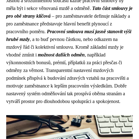
Jasnou a srozumitelnou součástí každé pracovní smlouvy by
měla být i sekce věnovaná mzdě a odměně.
Tato část smlouvy je
pro obě strany klíčová
– pro zaměstnavatele definuje náklady a
pro zaměstnance představuje hlavní benefit plynoucí z
pracovního poměru.
Pracovní smlouva musí jasně stanovit výši
hrubé mzdy
, a to buď pevnou částkou, nebo odkazem na
mzdový řád či kolektivní smlouvu. Kromě základní mzdy je
vhodné zmínit i
možnost dalších odměn
, například
výkonnostních bonusů, prémií, příplatků za práci přesčas či
odměny za věrnost. Transparentní nastavení mzdových
podmínek přispívá k budování zdravých vztahů na pracovišti a
motivuje zaměstnance k lepším pracovním výsledkům. Dobře
nastavený systém odměňování tak prospívá oběma stranám a
vytváří prostor pro dlouhodobou spolupráci a spokojenost.