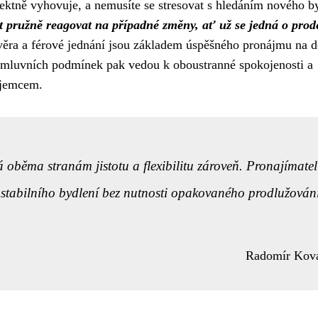
fektně vyhovuje, a nemusíte se stresovat s hledáním nového b
 pružně reagovat na případné změny, ať už se jedná o prod
ra a férové jednání jsou základem úspěšného pronájmu na 
smluvních podmínek pak vedou k oboustranné spokojenosti a
ájemcem.
oběma stranám jistotu a flexibilitu zároveň. Pronajímate
stabilního bydlení bez nutnosti opakovaného prodlužován
Radomír Kov