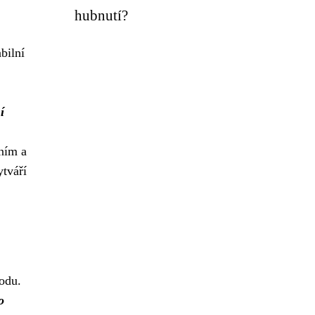
hubnutí?
bilní
í
ním a
tváří
bodu.
o