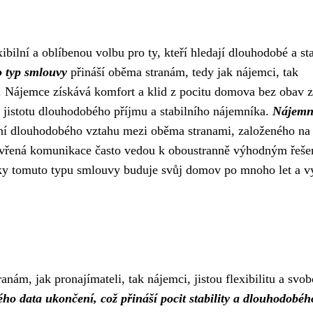
ilní a oblíbenou volbu pro ty, kteří hledají dlouhodobé a sta
o typ smlouvy
přináší oběma stranám, tedy jak nájemci, tak
a. Nájemce získává komfort a klid z pocitu domova bez obav z
jistotu dlouhodobého příjmu a stabilního nájemníka.
Nájemn
ní dlouhodobého vztahu mezi oběma stranami, založeného na
tevřená komunikace často vedou k oboustranně výhodným řeše
y tomuto typu smlouvy buduje svůj domov po mnoho let a vy
ám, jak pronajímateli, tak nájemci, jistou flexibilitu a svo
o data ukončení, což přináší pocit stability a dlouhodobéh