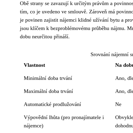
Obě strany se zavazují k určitým právům a povinnos
tím, co je uvedeno ve smlouvě. Zároveň má povinnos
je povinen zajistit nájemci klidné užívání bytu a 
jsou klíčem k bezproblémovému průběhu nájmu. Mnoho
dobu neurčitou přináší.
Srovnání nájemní s
Vlastnost
Na dobu
Minimální doba trvání
Ano, dl
Maximální doba trvání
Ano, dl
Automatické prodlužování
Ne
Výpovědní lhůta (pro pronajímatele i
Obvykle
nájemce)
dohodnu