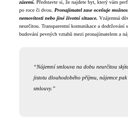
zázemí.
Představte si, že najdete byt, který vám per
po roce či dvou.
Pronajímatel zase oceňuje možnost
nemovitosti nebo jiné životní situace.
Vzájemná důvě
neurčitou. Transparentní komunikace a dodržování 
budování pevných vztahů mezi pronajímatelem a n
Nájemní smlouva na dobu neurčitou skýtá 
jistotu dlouhodobého příjmu, nájemce pak 
smlouvy.