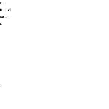
u s
ímatel
ohodám
a
ď