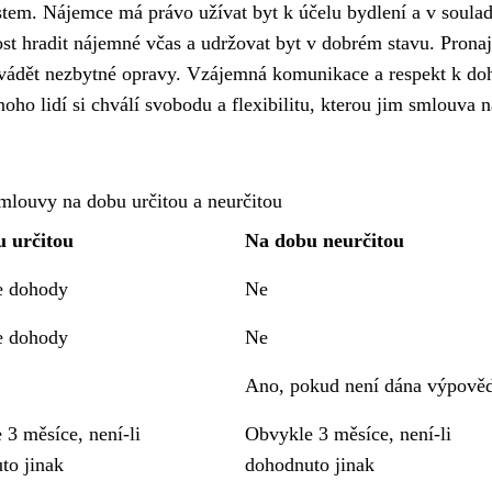
tem. Nájemce má právo užívat byt k účelu bydlení a v soulad
t hradit nájemné včas a udržovat byt v dobrém stavu. Pronaj
provádět nezbytné opravy. Vzájemná komunikace a respekt k d
 lidí si chválí svobodu a flexibilitu, kterou jim smlouva n
mlouvy na dobu určitou a neurčitou
 určitou
Na dobu neurčitou
e dohody
Ne
e dohody
Ne
Ano, pokud není dána výpově
 3 měsíce, není-li
Obvykle 3 měsíce, není-li
to jinak
dohodnuto jinak