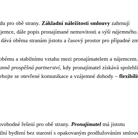
odu pro obě strany.
Základní náležitosti smlouvy
zahrnují
nájemce, dále popis pronajímané nemovitosti a
výši nájemného
.
á dává oběma stranám jistotu a časový prostor pro případné z
dobému a stabilnímu vztahu mezi pronajímatelem a nájemcem.
anně prospěšná partnerství
, kdy pronajímatel získává spolehl
ebojte se otevřené komunikace a vzájemné dohody –
flexibili
svobodné řešení pro obě strany.
Pronajímatel
má jistotu
ilní bydlení bez starostí s opakovaným prodlužováním smlou