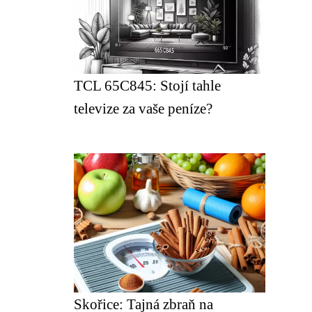
TCL 65C845: Stojí tahle
televize za vaše peníze?
Skořice: Tajná zbraň na