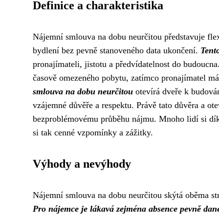
Definice a charakteristika
Nájemní smlouva na dobu neurčitou představuje flexib
bydlení bez pevně stanoveného data ukončení.
Tent
pronajímateli, jistotu a předvídatelnost do budoucn
časově omezeného pobytu, zatímco pronajímatel má 
smlouva na dobu neurčitou
otevírá dveře k budová
vzájemné důvěře a respektu. Právě tato důvěra a o
bezproblémovému průběhu nájmu. Mnoho lidí si dík
si tak cenné vzpomínky a zážitky.
Výhody a nevýhody
Nájemní smlouva na dobu neurčitou skýtá oběma stran
Pro nájemce je lákavá zejména absence pevně danéh