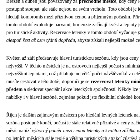
Březen a duben jsou považovány za
přechodné měsíce
, kdy ceny l
postupně stoupat, ale stále nejsou na svém vrcholu. Toto období je id
hledají kompromis mezi příznivou cenou a příjemným počasím. Pří
tomto období exploduje barvami, hortenzie začínají kvést a teploty j
pro turistické aktivity. Rezervace letenky v tomto období vyžaduje
p
alespoň šest až osm týdnů dopředu
, abyste získali nejlepší možné c
Květen až září představuje hlavní turistickou sezónu, kdy jsou ceny
nejvyšší. V těchto měsících je na ostrovech nejlepší počasí s minim
nejvyššími teplotami, což přitahuje největší počet návštěvníků z ce
musíte cestovat v této době, doporučuje se
rezervovat letenky min
předem
a sledovat speciální akce leteckých společností. Někdy lze
nabídky i v hlavní sezóně, zejména pokud jste flexibilní ohledně kon
Říjen je dalším zajímavým měsícem pro hledání levných letenek na 
sezóna postupně končí, počasí je stále relativně příznivé a ceny začí
měsíc nabízí
výborný poměr mezi cenou letenky a kvalitou zážitku
na
po letních měsících stále teplé a většina turistických atrakcí zůstává 