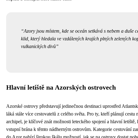
Azory jsou místem, kde se oceán setkává s nebem a duše c
klid, který hledala ve vzdálených krajích plných zelených ko
vulkanických divů
Hlavní letiště na Azorských ostrovech
Azorské ostrovy představují jedinečnou destinaci uprostřed Atlants
láká stále více cestovatelů z celého světa. Pro ty, kteří plánují cestu
archipel, je klíčové znát možnosti leteckého spojení a hlavní letiště, 
vstupní brána k těmto nádherným ostrovům. Kategorie cestování za
do Azor nabízí širokou škálu možností, jak se na ostrovy dostat poho