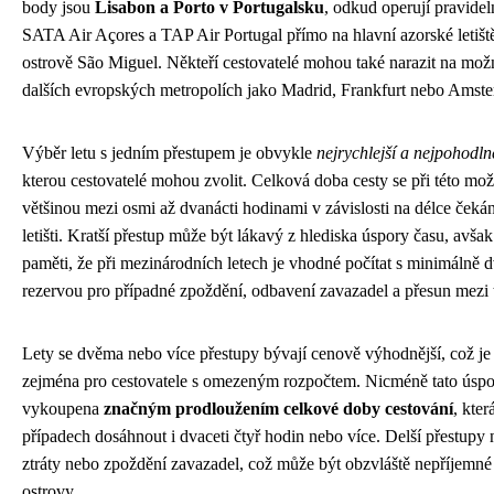
body jsou
Lisabon a Porto v Portugalsku
, odkud operují pravidel
SATA Air Açores a TAP Air Portugal přímo na hlavní azorské letišt
ostrově São Miguel. Někteří cestovatelé mohou také narazit na možn
dalších evropských metropolích jako Madrid, Frankfurt nebo Amst
Výběr letu s jedním přestupem je obvykle
nejrychlejší a nejpohodln
kterou cestovatelé mohou zvolit. Celková doba cesty se při této mo
většinou mezi osmi až dvanácti hodinami v závislosti na délce čeká
letišti. Kratší přestup může být lákavý z hlediska úspory času, avšak 
paměti, že při mezinárodních letech je vhodné počítat s minimálně
rezervou pro případné zpoždění, odbavení zavazadel a přesun mezi 
Lety se dvěma nebo více přestupy bývají cenově výhodnější, což je 
zejména pro cestovatele s omezeným rozpočtem. Nicméně tato úsp
vykoupena
značným prodloužením celkové doby cestování
, kte
případech dosáhnout i dvaceti čtyř hodin nebo více. Delší přestupy n
ztráty nebo zpoždění zavazadel, což může být obzvláště nepříjemné 
ostrovy.