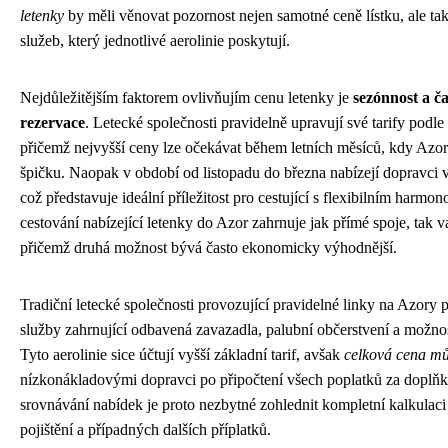
letenky
by měli věnovat pozornost nejen samotné ceně lístku, ale t
služeb, který jednotlivé aerolinie poskytují.
Nejdůležitějším faktorem ovlivňujím cenu letenky je
sezónnost a č
rezervace
. Letecké společnosti pravidelně upravují své tarify podle
přičemž nejvyšší ceny lze očekávat během letních měsíců, kdy Azory
špičku. Naopak v období od listopadu do března nabízejí dopravci v
což představuje ideální příležitost pro cestující s flexibilním harm
cestování nabízející letenky do Azor zahrnuje jak přímé spoje, tak va
přičemž druhá možnost bývá často ekonomicky výhodnější.
Tradiční letecké společnosti provozující pravidelné linky na Azory 
služby zahrnující odbavená zavazadla, palubní občerstvení a možno
Tyto aerolinie sice účtují vyšší základní tarif, avšak
celková cena mů
nízkonákladovými dopravci po připočtení všech poplatků za doplňk
srovnávání nabídek je proto nezbytné zohlednit kompletní kalkulaci
pojištění a případných dalších příplatků.