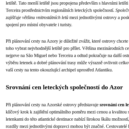
letiště. Tato menší letiště jsou propojena především s hlavními letiš
Terceira prostřednictvím regionálních leteckých společností.
Společ
zajišťuje většinu vnitrostátních letů
mezi jednotlivými ostrovy a pos
spojení pro místní obyvatele i turisty.
Při plánování cesty na Azory je důležité zvážit, které ostrovy chcete
toho vybrat nejvhodnější letiště pro přílet. Většina mezinárodních ces
nejprve na São Miguel nebo Terceira a odtud pokračuje na další ostro
výběru letenek a dobré plánování trasy může výrazně ovlivnit celko
vaší cesty na tento okouzlující archipel uprostřed Atlantiku.
Srovnání cen leteckých společností do Azor
Při plánování cesty na Azorské ostrovy představuje
srovnání cen le
klíčový krok k zajištění optimálního poměru mezi cenou a kvalitou s
letenkami do této atlantické destinace nabízí širokou škálu možnost
rozdíly mezi jednotlivými dopravci mohou být značné. Cestovatelé 