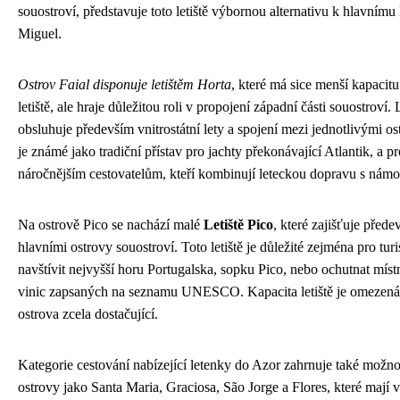
souostroví, představuje toto letiště výbornou alternativu k hlavnímu l
Miguel.
Ostrov Faial disponuje letištěm Horta
, které má sice menší kapacit
letiště, ale hraje důležitou roli v propojení západní části souostroví. 
obsluhuje především vnitrostátní lety a spojení mezi jednotlivými o
je známé jako tradiční přístav pro jachty překonávající Atlantik, a pro
náročnějším cestovatelům, kteří kombinují leteckou dopravu s námo
Na ostrově Pico se nachází malé
Letiště Pico
, které zajišťuje přede
hlavními ostrovy souostroví. Toto letiště je důležité zejména pro turist
navštívit nejvyšší horu Portugalska, sopku Pico, nebo ochutnat míst
vinic zapsaných na seznamu UNESCO. Kapacita letiště je omezená,
ostrova zcela dostačující.
Kategorie cestování nabízející letenky do Azor zahrnuje také možnos
ostrovy jako Santa Maria, Graciosa, São Jorge a Flores, které mají v