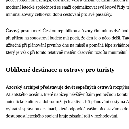
moderní letecké společnosti se snaží optimalizovat své letové řády t
minimalizovaly celkovou dobu cestování pro své pasažéry.
Časový posun mezi Českou republikou a Azory činí minus dvě hodi
při příletu na souostroví budete mít pocit, že den je o něco delší. Ta
užitečná při plánování prvního dne na místě a pomáhá lépe zvládnout
který je však při tomto relativně malém časovém rozdílu minimální.
Oblíbené destinace a ostrovy pro turisty
Azorský archipel představuje devět sopečných ostrovů
rozptýle
Atlantského oceánu, které nabízejí návštěvníkům jedinečnou kombin
autentické kultury a dobrodružných aktivit. Při plánování cesty na A
vybrat si správnou destinaci, která odpovídá vašim představám o d
dostupnost leteckého spojení hraje zásadní roli v rozhodování.