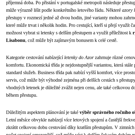
příjemná doba. Po přistání v portugalské metropoli následuje přestup
může výrazně lišit podle konkrétního letového řádu. Některé
azory 
přestupy v rozmezí jedné až dvou hodin, jiné varianty mohou zahrno
které může trvat i několik hodin. Pro cestující, kteří si přejí využít č
možnost vybrat si letenky s delším přestupem a využít příležitost k
r
Lisabonu
, což může být zajímavým bonusem k celé cestě.
Kategorie cestování nabízející
letenky do Azor
zahrnuje různé cenov
komfortu. Ekonomická třída je nejdostupnější variantou, která stále
standard služeb. Business třída pak nabízí vyšší komfort, více prosto
servis, což může být výhodné zejména při delších cestách s přestupy
vhodných letenek je důležité zvážit nejen cenu, ale také celkovou d
během přestupu.
Důležitým aspektem plánování je také
výběr správného ročního 
Letní měsíce obvykle nabízejí více letových spojení a častější frekv
zkrátit celkovou dobu cestování díky kratším přestupům. V zimníc
počet spojení omezenější, což může vést k delším čekacím dobám m