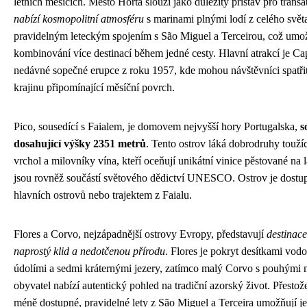
letních měsících. Město Horta slouží jako důležitý přístav pro transat
nabízí kosmopolitní atmosféru
s marinami plnými lodí z celého svět
pravidelným leteckým spojením s São Miguel a Terceirou, což umo
kombinování více destinací během jedné cesty. Hlavní atrakcí je Ca
nedávné sopečné erupce z roku 1957, kde mohou návštěvníci spatř
krajinu připomínající měsíční povrch.
Pico, sousedící s Faialem, je domovem nejvyšší hory Portugalska,
s
dosahující výšky 2351 metrů
. Tento ostrov láká dobrodruhy touží
vrchol a milovníky vína, kteří oceňují unikátní vinice pěstované na 
jsou rovněž součástí světového dědictví UNESCO. Ostrov je dostu
hlavních ostrovů nebo trajektem z Faialu.
Flores a Corvo, nejzápadnější ostrovy Evropy, představují
destinace
naprostý klid a nedotčenou přírodu
. Flores je pokryt desítkami vo
údolími a sedmi kráternými jezery, zatímco malý Corvo s pouhými 
obyvatel nabízí autentický pohled na tradiční azorský život. Přestož
méně dostupné, pravidelné lety z São Miguel a Terceira umožňují je