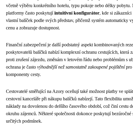
včetně výběru konkrétního hotelu, typu pokoje nebo délky pobytu.
platformy často poskytují
intuitivní konfigurátor
, kde si zákazníci
vlastní balíček podle svých představ, přičemž systém automaticky 
cenu a zobrazuje dostupnost.
Finanční zabezpečení je další podstatný aspekt kombinovaných reze
poskytovatelů balíčků nabízí komplexní ochranu cestujících, která z
proti zrušení zájezdu, změnám v letovém řádu nebo problémům s u
ochrana je často
výhodnější než samostatně zakoupené pojištění
pro 
komponenty cesty.
Cestovatelé směřující na Azory oceňují také možnost platby ve spl
cestovní kanceláře při nákupu balíčků nabízejí. Tato flexibilita umož
náklady na dovolenou do delšího časového období, což činí cestu do
okruhu zájemců. Některé společnosti dokonce poskytují bezúročné s
určitých podmínek.