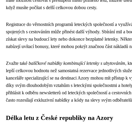
máte možnost cestovat s přestupem místo přímého letu, můžete ušetř
když musíte počítat s delší celkovou dobou cesty.
Registrace do věrnostních programů leteckých společností a využívá
spojených s cestováním může přinést další výhody. Sbírání mil a 
získat slevy na budoucí lety nebo dokonce bezplatné letenky. Někter
nabízejí uvítací bonusy, které mohou pokrýt značnou část nákladů n
Zvažte také
balíčkové nabídky kombinující letenky s ubytováním
, k
lepší celkovou hodnotu než samostatná rezervace jednotlivých služ
kanceláře specializující se na destinaci Azory mohou mít přístup k 
díky svým dlouhodobým vztahům s leteckými společnostmi a hotel
přihlásit k odběru newsletterů od leteckých společností a cestovních
často rozesílají exkluzivní nabídky a kódy na slevy svým odběratel
Délka letu z České republiky na Azory