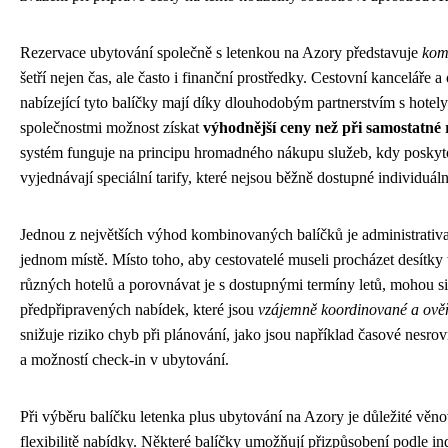
Rezervace ubytování společně s letenkou na Azory představuje
kom
šetří nejen čas, ale často i finanční prostředky. Cestovní kanceláře a
nabízející tyto balíčky mají díky dlouhodobým partnerstvím s hotely
společnostmi možnost získat
výhodnější ceny než při samostatné 
systém funguje na principu hromadného nákupu služeb, kdy poskyto
vyjednávají speciální tarify, které nejsou běžně dostupné individuá
Jednou z největších výhod kombinovaných balíčků je administrativ
jednom místě. Místo toho, aby cestovatelé museli procházet desítk
různých hotelů a porovnávat je s dostupnými termíny letů, mohou si
předpřipravených nabídek, které jsou
vzájemně koordinované a ově
snižuje riziko chyb při plánování, jako jsou například časové nesrov
a možností check-in v ubytování.
Při výběru balíčku letenka plus ubytování na Azory je důležité věn
flexibilitě nabídky. Některé balíčky umožňují přizpůsobení podle in