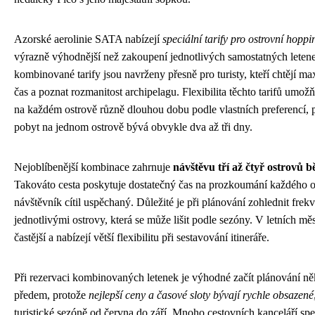
Azorské aerolinie SATA nabízejí
speciální tarify pro ostrovní hoppi
výrazně výhodnější než zakoupení jednotlivých samostatných leten
kombinované tarify jsou navrženy přesně pro turisty, kteří chtějí ma
čas a poznat rozmanitost archipelagu. Flexibilita těchto tarifů umožňu
na každém ostrově různě dlouhou dobu podle vlastních preferencí,
pobyt na jednom ostrově bývá obvykle dva až tři dny.
Nejoblíbenější kombinace zahrnuje
návštěvu tří až čtyř ostrovů
Takováto cesta poskytuje dostatečný čas na prozkoumání každého os
návštěvník cítil uspěchaný. Důležité je při plánování zohlednit frek
jednotlivými ostrovy, která se může lišit podle sezóny. V letních měs
častější a nabízejí větší flexibilitu při sestavování itineráře.
Při rezervaci kombinovaných letenek je výhodné začít plánování ně
předem, protože
nejlepší ceny a časové sloty bývají rychle obsazené
turistické sezóně od června do září. Mnoho cestovních kanceláří spec