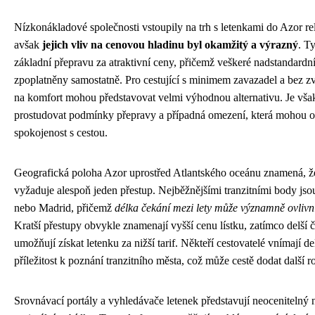
Nízkonákladové společnosti vstoupily na trh s letenkami do Azor re
avšak
jejich vliv na cenovou hladinu byl okamžitý a výrazný
. Ty
základní přepravu za atraktivní ceny, přičemž veškeré nadstandardní
zpoplatněny samostatně. Pro cestující s minimem zavazadel a bez z
na komfort mohou představovat velmi výhodnou alternativu. Je však
prostudovat podmínky přepravy a případná omezení, která mohou o
spokojenost s cestou.
Geografická poloha Azor uprostřed Atlantského oceánu znamená, že
vyžaduje alespoň jeden přestup. Nejběžnějšími tranzitními body jso
nebo Madrid, přičemž
délka čekání mezi lety může významně ovlivn
Kratší přestupy obvykle znamenají vyšší cenu lístku, zatímco delší 
umožňují získat letenku za nižší tarif. Někteří cestovatelé vnímají de
příležitost k poznání tranzitního města, což může cestě dodat další r
Srovnávací portály a vyhledávače letenek představují neocenitelný n