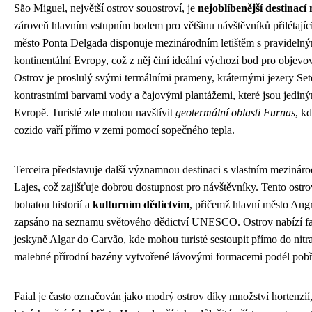
São Miguel, největší ostrov souostroví, je
nejoblíbenější destinací 
zároveň hlavním vstupním bodem pro většinu návštěvníků přilétajíc
město Ponta Delgada disponuje mezinárodním letištěm s pravidelným
kontinentální Evropy, což z něj činí ideální výchozí bod pro objevo
Ostrov je proslulý svými termálními prameny, kráternými jezery Set
kontrastními barvami vody a čajovými plantážemi, které jsou jedin
Evropě. Turisté zde mohou navštívit
geotermální oblasti Furnas
, k
cozido vaří přímo v zemi pomocí sopečného tepla.
Terceira představuje další významnou destinaci s vlastním mezináro
Lajes, což zajišťuje dobrou dostupnost pro návštěvníky. Tento ostr
bohatou historií a
kulturním dědictvím
, přičemž hlavní město Ang
zapsáno na seznamu světového dědictví UNESCO. Ostrov nabízí fa
jeskyně Algar do Carvão, kde mohou turisté sestoupit přímo do nitr
malebné přírodní bazény vytvořené lávovými formacemi podél pobř
Faial je často označován jako modrý ostrov díky množství hortenzií,