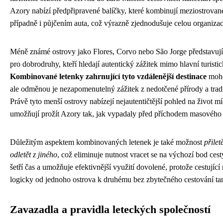
Azory nabízí předpřipravené balíčky, které kombinují meziostrovan
případně i půjčením auta, což výrazně zjednodušuje celou organizaci
Méně známé ostrovy jako Flores, Corvo nebo São Jorge představuj
pro dobrodruhy, kteří hledají autentický zážitek mimo hlavní turistic
Kombinované letenky zahrnující tyto vzdálenější destinace
moho
ale odměnou je nezapomenutelný zážitek z nedotčené přírody a tradi
Právě tyto menší ostrovy nabízejí nejautentičtější pohled na život mí
umožňují prožít Azory tak, jak vypadaly před příchodem masového 
Důležitým aspektem kombinovaných letenek je také možnost
přilet
odletět z jiného
, což eliminuje nutnost vracet se na výchozí bod cesty
šetří čas a umožňuje efektivnější využití dovolené, protože cestují
logicky od jednoho ostrova k druhému bez zbytečného cestování ta
Zavazadla a pravidla leteckých společností