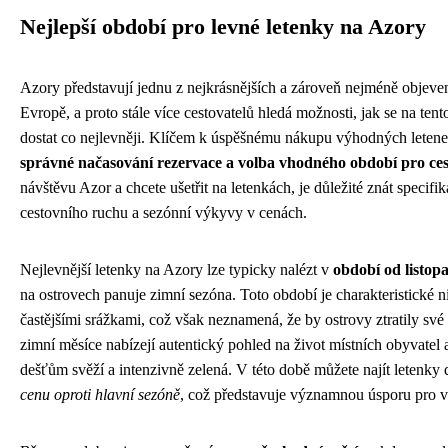
Nejlepší období pro levné letenky na Azory
Azory představují jednu z nejkrásnějších a zároveň nejméně objeve
Evropě, a proto stále více cestovatelů hledá možnosti, jak se na ten
dostat co nejlevněji. Klíčem k úspěšnému nákupu výhodných letene
správné načasování rezervace a volba vhodného období pro ce
návštěvu Azor a chcete ušetřit na letenkách, je důležité znát specifi
cestovního ruchu a sezónní výkyvy v cenách.
Nejlevnější letenky na Azory lze typicky nalézt v
období od listop
na ostrovech panuje zimní sezóna. Toto období je charakteristické n
častějšími srážkami, což však neznamená, že by ostrovy ztratily sv
zimní měsíce nabízejí autentický pohled na život místních obyvatel a
dešťům svěží a intenzivně zelená. V této době můžete najít letenk
cenu oproti hlavní sezóně
, což představuje významnou úsporu pro v