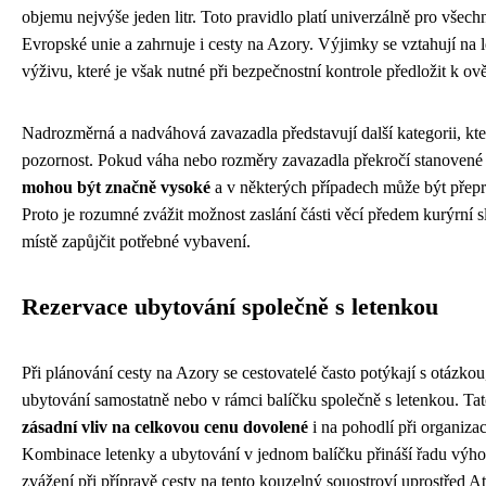
objemu nejvýše jeden litr. Toto pravidlo platí univerzálně pro všech
Evropské unie a zahrnuje i cesty na Azory. Výjimky se vztahují na 
výživu, které je však nutné při bezpečnostní kontrole předložit k ově
Nadrozměrná a nadváhová zavazadla představují další kategorii, kte
pozornost. Pokud váha nebo rozměry zavazadla překročí stanovené 
mohou být značně vysoké
a v některých případech může být přepr
Proto je rozumné zvážit možnost zaslání části věcí předem kurýrní 
místě zapůjčit potřebné vybavení.
Rezervace ubytování společně s letenkou
Při plánování cesty na Azory se cestovatelé často potýkají s otázkou
ubytování samostatně nebo v rámci balíčku společně s letenkou. Ta
zásadní vliv na celkovou cenu dovolené
i na pohodlí při organizac
Kombinace letenky a ubytování v jednom balíčku přináší řadu výhod,
zvážení při přípravě cesty na tento kouzelný souostroví uprostřed A