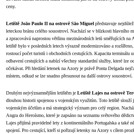
ceny.
Letiště João Paulo II na ostrově São Miguel
představuje nejdůležit
leteckou bránu celého souostroví. Nachází se v blízkosti hlavního 
a zpracovává naprostou většinu mezinárodních letů směřujících na 
letiště bylo v posledních letech výrazně modernizováno a rozšířen
rostoucí počet turistů i obchodních cestujících. Kapacita terminál
odbavení cestujících a nabízí všechny standardní služby, které lze o
očekávat. Při hledání letenek na Azory je právě Ponta Delgada nejč
místem, odkud se lze snadno přesunout na další ostrovy souostroví.
Druhým nejvýznamnějším letištěm je
Letiště Lajes na ostrově Ter
dlouhou historii spojenou s vojenským využitím. Toto letiště slouží j
vojenským účelům a má strategický význam pro celý region. Nacház
Angra do Heroísmo, které je zapsáno na seznamu světového dědic
Lajes přijímá pravidelné lety z kontinentálního Portugalska a také 
spojení. Pro cestující, kteří si pořizují letenky na Azory s cílem pro