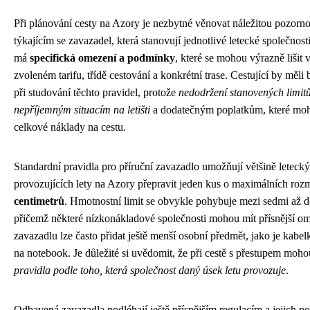
Při plánování cesty na Azory je nezbytné věnovat náležitou pozorn
týkajícím se zavazadel, která stanovují jednotlivé letecké společnos
má
specifická omezení a podmínky
, které se mohou výrazně lišit v
zvoleném tarifu, třídě cestování a konkrétní trase. Cestující by měli 
při studování těchto pravidel, protože
nedodržení stanovených limitů
nepříjemným situacím na letišti
a dodatečným poplatkům, které moh
celkové náklady na cestu.
Standardní pravidla pro příruční zavazadlo umožňují většině letecký
provozujících lety na Azory přepravit jeden kus o maximálních ro
centimetrů
. Hmotnostní limit se obvykle pohybuje mezi sedmi až d
přičemž některé nízkonákladové společnosti mohou mít přísnější o
zavazadlu lze často přidat ještě menší osobní předmět, jako je kabel
na notebook. Je důležité si uvědomit, že při cestě s přestupem moho
pravidla podle toho, která společnost daný úsek letu provozuje
.
Odbavená zavazadla podléhají ještě přísnějším regulacím a jejich 