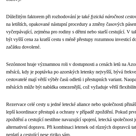
Důležitým faktorem při rozhodování je také
fyzická náročnost cesto
na letištích, opakované nástupní procedury a změny časových pás
vyčerpávající, zejména pro rodiny s dětmi nebo starší cestující. V
být vyšší cena za kratší cestu s méně přestupy rozumnou investicí d
začátku dovolené.
Sezónnost hraje významnou roli v dostupnosti a cenách letů na Azo
měsíců, kdy je poptávka po azorských letenky nejvyšší, bývá frekve
cestovatelé mají větší výběr časů odletů i přestupních variant. Nao
měsících může být nabídka omezenější, což vyžaduje větší flexibilitu
Rezervace celé cesty u jedné letecké aliance nebo společnosti přin
lepší koordinace přestupů a ochrany v případě zpoždění. Pokud prvn
zpoždění a cestující nestihne navazující spojení, letecká společnost j
alternativní dopravu. Při kombinaci letenek od různých dopravců ta
neplatí a cestující nese riziko sám.