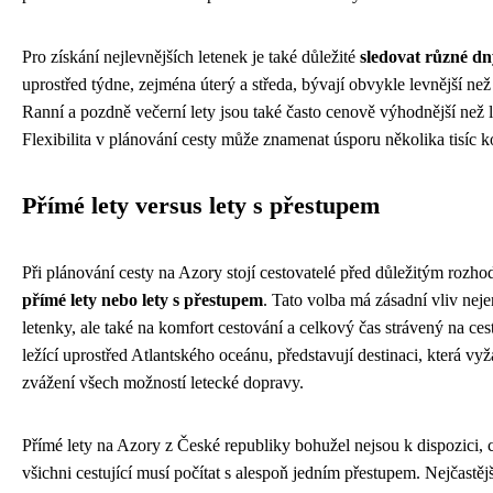
Pro získání nejlevnějších letenek je také důležité
sledovat různé dn
uprostřed týdne, zejména úterý a středa, bývají obvykle levnější než
Ranní a pozdně večerní lety jsou také často cenově výhodnější než 
Flexibilita v plánování cesty může znamenat úsporu několika tisíc k
Přímé lety versus lety s přestupem
Při plánování cesty na Azory stojí cestovatelé před důležitým rozho
přímé lety nebo lety s přestupem
. Tato volba má zásadní vliv nej
letenky, ale také na komfort cestování a celkový čas strávený na ces
ležící uprostřed Atlantského oceánu, představují destinaci, která vy
zvážení všech možností letecké dopravy.
Přímé lety na Azory z České republiky bohužel nejsou k dispozici,
všichni cestující musí počítat s alespoň jedním přestupem. Nejčastěj