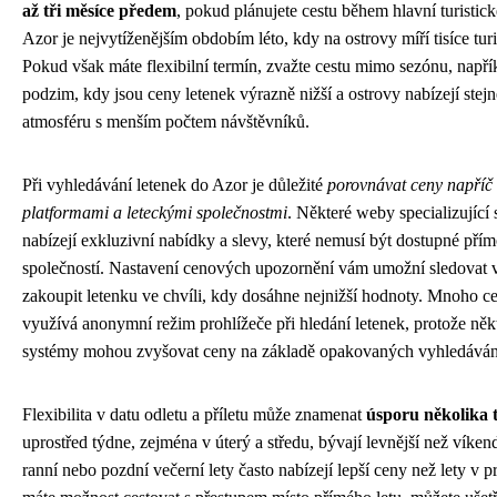
až tři měsíce předem
, pokud plánujete cestu během hlavní turistic
Azor je nejvytíženějším obdobím léto, kdy na ostrovy míří tisíce tur
Pokud však máte flexibilní termín, zvažte cestu mimo sezónu, napří
podzim, kdy jsou ceny letenek výrazně nižší a ostrovy nabízejí stej
atmosféru s menším počtem návštěvníků.
Při vyhledávání letenek do Azor je důležité
porovnávat ceny napříč
platformami a leteckými společnostmi
. Některé weby specializující 
nabízejí exkluzivní nabídky a slevy, které nemusí být dostupné přím
společností. Nastavení cenových upozornění vám umožní sledovat 
zakoupit letenku ve chvíli, kdy dosáhne nejnižší hodnoty. Mnoho ce
využívá anonymní režim prohlížeče při hledání letenek, protože něk
systémy mohou zvyšovat ceny na základě opakovaných vyhledáván
Flexibilita v datu odletu a příletu může znamenat
úsporu několika t
uprostřed týdne, zejména v úterý a středu, bývají levnější než víke
ranní nebo pozdní večerní lety často nabízejí lepší ceny než lety v