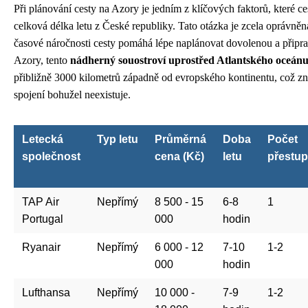
Při plánování cesty na Azory je jedním z klíčových faktorů, které ces
celková délka letu z České republiky. Tato otázka je zcela oprávněn
časové náročnosti cesty pomáhá lépe naplánovat dovolenou a připrav
Azory, tento
nádherný souostroví uprostřed Atlantského oceán
přibližně 3000 kilometrů západně od evropského kontinentu, což z
spojení bohužel neexistuje.
Letecká
Typ letu
Průměrná
Doba
Počet
společnost
cena (Kč)
letu
přestu
TAP Air
Nepřímý
8 500 - 15
6-8
1
Portugal
000
hodin
Ryanair
Nepřímý
6 000 - 12
7-10
1-2
000
hodin
Lufthansa
Nepřímý
10 000 -
7-9
1-2