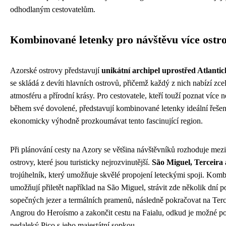
odhodlaným cestovatelům.
Kombinované letenky pro návštěvu více ostr
Azorské ostrovy představují
unikátní archipel uprostřed Atlanti
se skládá z devíti hlavních ostrovů, přičemž každý z nich nabízí zce
atmosféru a přírodní krásy. Pro cestovatele, kteří touží poznat více n
během své dovolené, představují kombinované letenky ideální řešení
ekonomicky výhodně prozkoumávat tento fascinující region.
Při plánování cesty na Azory se většina návštěvníků rozhoduje mezi
ostrovy, které jsou turisticky nejrozvinutější.
São Miguel, Terceira 
trojúhelník, který umožňuje skvělé propojení leteckými spoji. Kom
umožňují přiletět například na São Miguel, strávit zde několik dní
sopečných jezer a termálních pramenů, následně pokračovat na Tercei
Angrou do Heroísmo a zakončit cestu na Faialu, odkud je možné po
nedaleký Pico s jeho majestátní sopkou.