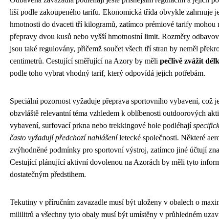
liší podle zakoupeného tarifu. Ekonomická třída obvykle zahrnuje j
hmotnosti do dvaceti tří kilogramů, zatímco prémiové tarify mohou
přepravy dvou kusů nebo vyšší hmotnostní limit. Rozměry odbavo
jsou také regulovány, přičemž součet všech tří stran by neměl překr
centimetrů. Cestující směřující na Azory by měli
pečlivě zvážit dé
podle toho vybrat vhodný tarif, který odpovídá jejich potřebám.
Speciální pozornost vyžaduje přeprava sportovního vybavení, což j
obzvláště relevantní téma vzhledem k oblíbenosti outdoorových akti
vybavení, surfovací prkna nebo trekkingové hole podléhají
specifi
často vyžadují předchozí nahlášení
letecké společnosti. Některé aero
zvýhodněné podmínky pro sportovní výstroj, zatímco jiné účtují zna
Cestující plánující aktivní dovolenou na Azorách by měli tyto informa
dostatečným předstihem.
Tekutiny v příručním zavazadle musí být uloženy v obalech o max
mililitrů a všechny tyto obaly musí být umístěny v průhledném uzav