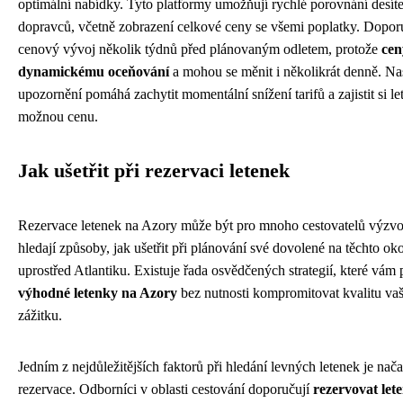
optimální nabídky. Tyto platformy umožňují rychlé porovnání desít
dopravců, včetně zobrazení celkové ceny se všemi poplatky. Doporu
cenový vývoj několik týdnů před plánovaným odletem, protože
cen
dynamickému oceňování
a mohou se měnit i několikrát denně. N
upozornění pomáhá zachytit momentální snížení tarifů a zajistit si le
možnou cenu.
Jak ušetřit při rezervaci letenek
Rezervace letenek na Azory může být pro mnoho cestovatelů výzv
hledají způsoby, jak ušetřit při plánování své dovolené na těchto ok
uprostřed Atlantiku. Existuje řada osvědčených strategií, které vá
výhodné letenky na Azory
bez nutnosti kompromitovat kvalitu va
zážitku.
Jedním z nejdůležitějších faktorů při hledání levných letenek je nač
rezervace. Odborníci v oblasti cestování doporučují
rezervovat le