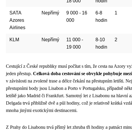
18 000
hodin
SATA
Nepřímý
9 000 - 16
6-8
1
Azores
000
hodin
Airlines
KLM
Nepřímý
11 000 -
8-10
2
19 000
hodin
Cestující z České republiky musí počítat s tím, že cesta na Azory 
jeden přestup.
Celková doba cestování se obvykle pohybuje mezi
v závislosti na zvolené trase a délce čekání na přestupním letišti. Ne
přestupními body jsou Lisabon a Porto v Portugalsku, případně někt
letiště jako Madrid či Frankfurt. Samotný let z Lisabonu na hlavní a
Delgada trvá přibližně dvě a půl hodiny, což je relativně krátká vzd
mnoha jinými exotickými destinacemi.
Z Prahy do Lisabonu trvá přímý let zhruba tři hodiny a patnáct min