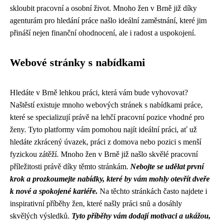
skloubit pracovní a osobní život. Mnoho žen v Brně již díky
agenturám pro hledání práce našlo ideální zaměstnání, které jim
přináší nejen finanční ohodnocení, ale i radost a uspokojení.
Webové stránky s nabídkami
Hledáte v Brně lehkou práci, která vám bude vyhovovat?
Naštěstí existuje mnoho webových stránek s nabídkami práce,
které se specializují právě na lehčí pracovní pozice vhodné pro
ženy. Tyto platformy vám pomohou najít ideální práci, ať už
hledáte zkrácený úvazek, práci z domova nebo pozici s menší
fyzickou zátěží. Mnoho žen v Brně již našlo skvělé pracovní
příležitosti právě díky těmto stránkám.
Nebojte se udělat první
krok a prozkoumejte nabídky, které by vám mohly otevřít dveře
k nové a spokojené kariéře.
Na těchto stránkách často najdete i
inspirativní příběhy žen, které našly práci snů a dosáhly
skvělých výsledků.
Tyto příběhy vám dodají motivaci a ukážou,