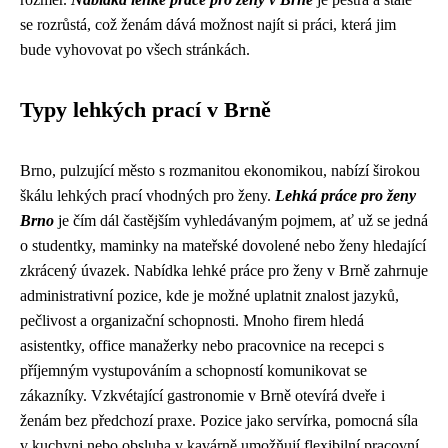
se rozrůstá, což ženám dává možnost najít si práci, která jim
bude vyhovovat po všech stránkách.
Typy lehkých prací v Brně
Brno, pulzující město s rozmanitou ekonomikou, nabízí širokou
škálu lehkých prací vhodných pro ženy.
Lehká práce pro ženy
Brno
je čím dál častějším vyhledávaným pojmem, ať už se jedná
o studentky, maminky na mateřské dovolené nebo ženy hledající
zkrácený úvazek. Nabídka lehké práce pro ženy v Brně zahrnuje
administrativní pozice, kde je možné uplatnit znalost jazyků,
pečlivost a organizační schopnosti. Mnoho firem hledá
asistentky, office manažerky nebo pracovnice na recepci s
příjemným vystupováním a schopností komunikovat se
zákazníky. Vzkvétající gastronomie v Brně otevírá dveře i
ženám bez předchozí praxe. Pozice jako servírka, pomocná síla
v kuchyni nebo obsluha v kavárně umožňují flexibilní pracovní