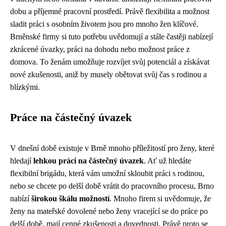
dobu a příjemné pracovní prostředí. Právě flexibilita a možnost
sladit práci s osobním životem jsou pro mnoho žen klíčové.
Brněnské firmy si tuto potřebu uvědomují a stále častěji nabízejí
zkrácené úvazky, práci na dohodu nebo možnost práce z
domova. To ženám umožňuje rozvíjet svůj potenciál a získávat
nové zkušenosti, aniž by musely obětovat svůj čas s rodinou a
blízkými.
Práce na částečný úvazek
V dnešní době existuje v Brně mnoho příležitostí pro ženy, které
hledají
lehkou práci na částečný úvazek
. Ať už hledáte
flexibilní brigádu, která vám umožní skloubit práci s rodinou,
nebo se chcete po delší době vrátit do pracovního procesu, Brno
nabízí
širokou škálu možností
. Mnoho firem si uvědomuje, že
ženy na mateřské dovolené nebo ženy vracející se do práce po
delší době, mají cenné zkušenosti a dovednosti. Právě proto se