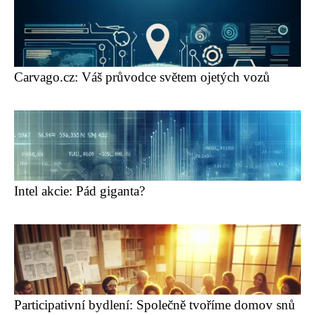
Carvago.cz: Váš průvodce světem ojetých vozů
Intel akcie: Pád giganta?
Participativní bydlení: Společně tvoříme domov snů