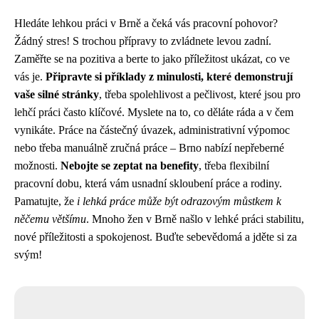
Hledáte lehkou práci v Brně a čeká vás pracovní pohovor?
Žádný stres! S trochou přípravy to zvládnete levou zadní.
Zaměřte se na pozitiva a berte to jako příležitost ukázat, co ve
vás je.
Připravte si příklady z minulosti, které demonstrují
vaše silné stránky
, třeba spolehlivost a pečlivost, které jsou pro
lehčí práci často klíčové. Myslete na to, co děláte ráda a v čem
vynikáte. Práce na částečný úvazek, administrativní výpomoc
nebo třeba manuálně zručná práce – Brno nabízí nepřeberné
možnosti.
Nebojte se zeptat na benefity
, třeba flexibilní
pracovní dobu, která vám usnadní skloubení práce a rodiny.
Pamatujte, že
i lehká práce může být odrazovým můstkem k
něčemu většímu
. Mnoho žen v Brně našlo v lehké práci stabilitu,
nové příležitosti a spokojenost. Buďte sebevědomá a jděte si za
svým!