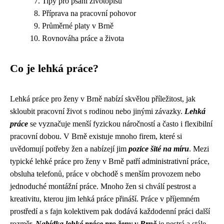
Tipy pro psaní životopisu
Příprava na pracovní pohovor
Průměrné platy v Brně
Rovnováha práce a života
Co je lehká práce?
Lehká práce pro ženy v Brně nabízí skvělou příležitost, jak
skloubit pracovní život s rodinou nebo jinými závazky.
Lehká
práce
se vyznačuje menší fyzickou náročností a často i flexibilní
pracovní dobou. V Brně existuje mnoho firem, které si
uvědomují potřeby žen a nabízejí jim
pozice šité na míru
. Mezi
typické lehké práce pro ženy v Brně patří administrativní práce,
obsluha telefonů, práce v obchodě s menším provozem nebo
jednoduché montážní práce. Mnoho žen si chválí pestrost a
kreativitu, kterou jim lehká práce přináší. Práce v příjemném
prostředí a s fajn kolektivem pak dodává každodenní práci další
rozměr.
Nabídka lehké práce pro ženy v Brně
je pestrá a stále