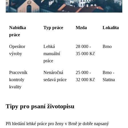
Nabídka
Typ práce
Mzda
Lokalita
práce
Operátor
Lehká
28 000 -
Brno
výroby
manuální
35 000 Kč
práce
Pracovník
Nenáročná
25 000 -
Brno -
kontroly
sedavá práce
32 000 Kč
Slatina
kvality
Tipy pro psaní životopisu
Při hledání lehké práce pro ženy v Brně je dobře napsaný