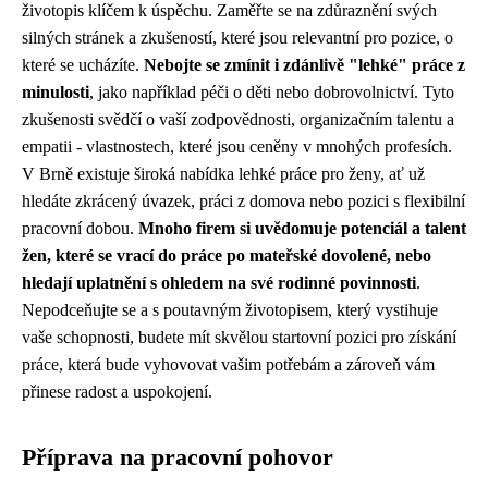
životopis klíčem k úspěchu. Zaměřte se na zdůraznění svých
silných stránek a zkušeností, které jsou relevantní pro pozice, o
které se ucházíte.
Nebojte se zmínit i zdánlivě "lehké" práce z
minulosti
, jako například péči o děti nebo dobrovolnictví. Tyto
zkušenosti svědčí o vaší zodpovědnosti, organizačním talentu a
empatii - vlastnostech, které jsou ceněny v mnohých profesích.
V Brně existuje široká nabídka lehké práce pro ženy, ať už
hledáte zkrácený úvazek, práci z domova nebo pozici s flexibilní
pracovní dobou.
Mnoho firem si uvědomuje potenciál a talent
žen, které se vrací do práce po mateřské dovolené, nebo
hledají uplatnění s ohledem na své rodinné povinnosti
.
Nepodceňujte se a s poutavným životopisem, který vystihuje
vaše schopnosti, budete mít skvělou startovní pozici pro získání
práce, která bude vyhovovat vašim potřebám a zároveň vám
přinese radost a uspokojení.
Příprava na pracovní pohovor