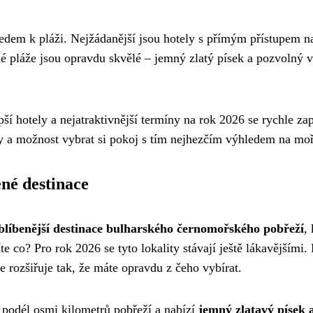
ledem k pláži. Nejžádanější jsou hotely s přímým přístupem n
 pláže jsou opravdu skvělé – jemný zlatý písek a pozvolný v
ší hotely a nejatraktivnější termíny na rok 2026 se rychle zap
y a možnost vybrat si pokoj s tím nejhezčím výhledem na moř
ené destinace
oblíbenější destinace bulharského černomořského pobřeží
,
íte co? Pro rok 2026 se tyto lokality stávají ještě lákavějšími.
se rozšiřuje tak, že máte opravdu z čeho vybírat.
e podél osmi kilometrů pobřeží a nabízí
jemný zlatavý písek 