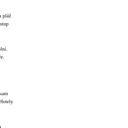
a pláž
stup
lní.
e.
 kam
 Hotely
a