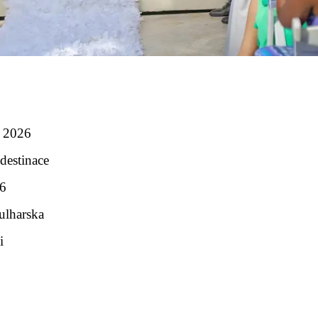
u 2026
destinace
26
ulharska
i