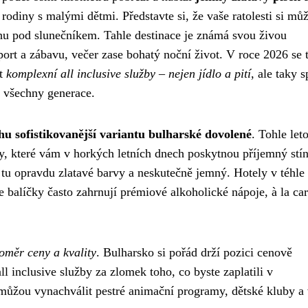
 rodiny s malými dětmi. Představte si, že vaše ratolesti si mů
ihu pod slunečníkem. Tahle destinace je známá svou živou
ort a zábavu, večer zase bohatý noční život. V roce 2026 se 
et
komplexní all inclusive služby – nejen jídlo a pití
, ale taky 
o všechny generace.
hu sofistikovanější variantu bulharské dovolené
. Tohle let
y, které vám v horkých letních dnech poskytnou příjemný stín
 tu opravdu zlatavé barvy a neskutečně jemný. Hotely v téhle
ive balíčky často zahrnují prémiové alkoholické nápoje, à la car
oměr ceny a kvality
. Bulharsko si pořád drží pozici cenově
ll inclusive služby za zlomek toho, co byste zaplatili v
emůžou vynachválit pestré animační programy, dětské kluby a