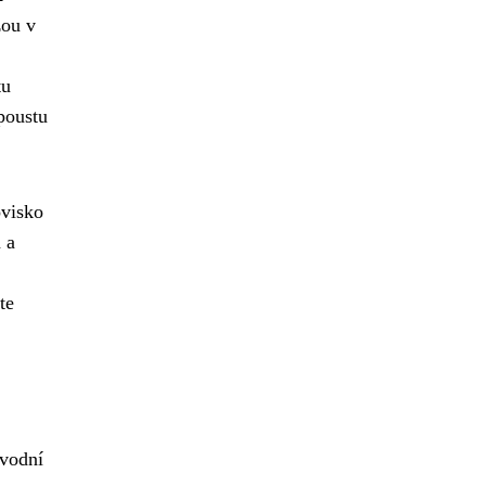
žou v
tu
spoustu
ovisko
 a
te
 vodní