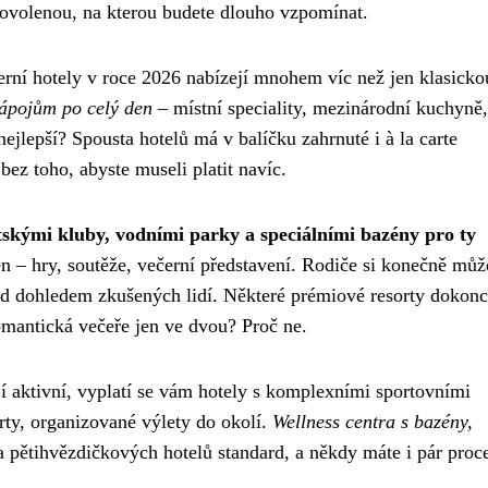
ovolenou, na kterou budete dlouho vzpomínat.
rní hotely v roce 2026 nabízejí mnohem víc než jen klasicko
nápojům po celý den
– místní speciality, mezinárodní kuchyně,
ejlepší? Spousta hotelů má v balíčku zahrnuté i à la carte
ez toho, abyste museli platit navíc.
tskými kluby, vodními parky a speciálními bazény pro ty
en – hry, soutěže, večerní představení. Rodiče si konečně mů
pod dohledem zkušených lidí. Některé prémiové resorty dokon
omantická večeře jen ve dvou? Proč ne.
jí aktivní, vyplatí se vám hotely s komplexními sportovními
orty, organizované výlety do okolí.
Wellness centra s bazény,
 a pětihvězdičkových hotelů standard, a někdy máte i pár proc