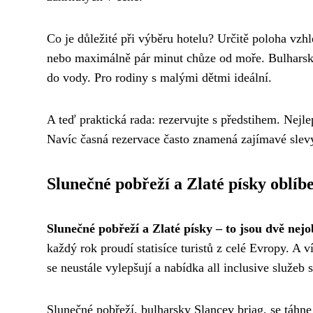
Co je důležité při výběru hotelu? Určitě poloha vzh
nebo maximálně pár minut chůze od moře. Bulharské
do vody. Pro rodiny s malými dětmi ideální.
A teď praktická rada: rezervujte s předstihem. Nejlep
Navíc časná rezervace často znamená zajímavé slev
Slunečné pobřeží a Zlaté písky oblíb
Slunečné pobřeží a Zlaté písky – to jsou dvě nej
každý rok proudí statisíce turistů z celé Evropy. A v
se neustále vylepšují a nabídka all inclusive služeb 
Slunečné pobřeží, bulharsky Slancev brjag, se táhn