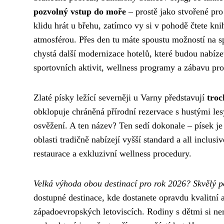
pozvolný vstup do moře
– prostě jako stvořené pro
klidu hrát u břehu, zatímco vy si v pohodě čtete kn
atmosférou. Přes den tu máte spoustu možností na sp
chystá další modernizace hotelů, které budou nabíz
sportovních aktivit, wellness programy a zábavu pr
Zlaté písky ležící severněji u Varny představují
troc
obklopuje chráněná přírodní rezervace s hustými les
osvěžení. A ten název? Ten sedí dokonale – písek je
oblasti tradičně nabízejí vyšší standard a all inclus
restaurace a exkluzivní wellness procedury.
Velká výhoda obou destinací pro rok 2026? Skvělý p
dostupné destinace, kde dostanete opravdu kvalitní a
západoevropských letoviscích. Rodiny s dětmi si n