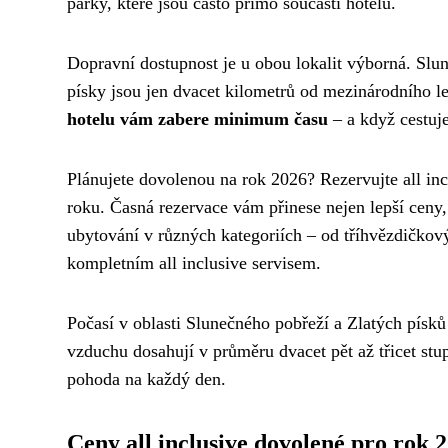
parky, které jsou často přímo součástí hotelů.
Dopravní dostupnost je u obou lokalit výborná. Slune
písky jsou jen dvacet kilometrů od mezinárodního l
hotelu vám zabere minimum času
– a když cestuje
Plánujete dovolenou na rok 2026? Rezervujte all in
roku. Časná rezervace vám přinese nejen lepší ceny, 
ubytování v různých kategoriích – od tříhvězdičkov
kompletním all inclusive servisem.
Počasí v oblasti Slunečného pobřeží a Zlatých písků
vzduchu dosahují v průměru dvacet pět až třicet stu
pohoda na každý den.
Ceny all inclusive dovolené pro rok 