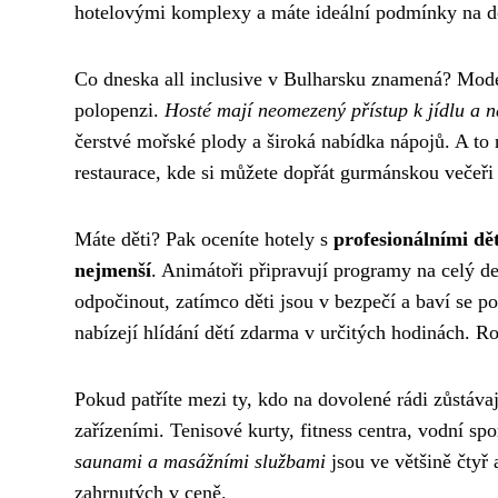
hotelovými komplexy a máte ideální podmínky na d
Co dneska all inclusive v Bulharsku znamená? Mode
polopenzi.
Hosté mají neomezený přístup k jídlu a 
čerstvé mořské plody a široká nabídka nápojů. A to n
restaurace, kde si můžete dopřát gurmánskou večeři b
Máte děti? Pak oceníte hotely s
profesionálními dě
nejmenší
. Animátoři připravují programy na celý d
odpočinout, zatímco děti jsou v bezpečí a baví se 
nabízejí hlídání dětí zdarma v určitých hodinách. R
Pokud patříte mezi ty, kdo na dovolené rádi zůstáva
zařízeními. Tenisové kurty, fitness centra, vodní sp
saunami a masážními službami
jsou ve většině čtyř
zahrnutých v ceně.