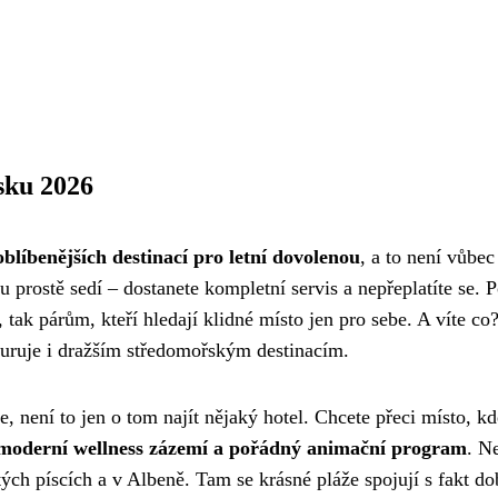
e
rsku 2026
blíbenějších destinací pro letní dovolenou
, a to není vůbec
u prostě sedí – dostanete kompletní servis a nepřeplatíte se. 
ak párům, kteří hledají klidné místo jen pro sebe. A víte co
kuruje i dražším středomořským destinacím.
, není to jen o tom najít nějaký hotel. Chcete přeci místo, kd
 moderní wellness zázemí a pořádný animační program
. Ne
ých píscích a v Albeně. Tam se krásné pláže spojují s fakt d