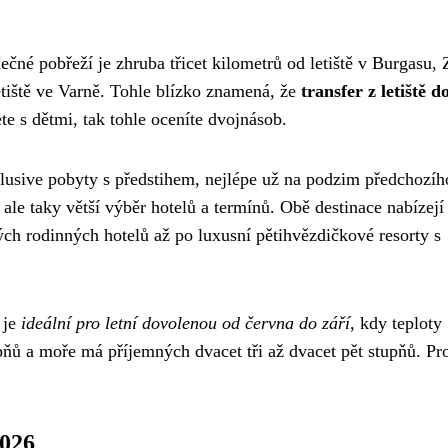
čné pobřeží je zhruba třicet kilometrů od letiště v Burgasu, 
etiště ve Varně. Tohle blízko znamená, že
transfer z letiště d
te s dětmi, tak tohle oceníte dvojnásob.
clusive pobyty s předstihem, nejlépe už na podzim předchozíh
ale taky větší výběr hotelů a termínů. Obě destinace nabízejí
ých rodinných hotelů až po luxusní pětihvězdičkové resorty s
 je
ideální pro letní dovolenou od června do září
, kdy teploty
pňů a moře má příjemných dvacet tři až dvacet pět stupňů. Pr
2026