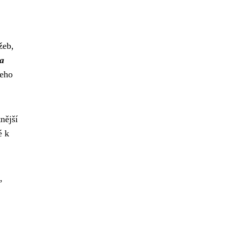
žeb,
 a
šeho
nější
é k
,