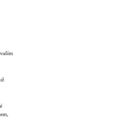
 vaším
už
vé
tem,