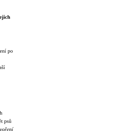
ejich
ení po
aší
ch
ět psů
tvoření