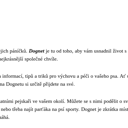
ejich páníčků.
Dognet
je tu od toho, aby vám usnadnil život s
jkrásnější společné chvíle.
informací, tipů a triků pro výchovu a péči o vašeho psa. Ať 
a Dognetu si určitě přijdete na své.
atními pejskaři ve vašem okolí. Můžete se s nimi podělit o s
e nebo třeba najít parťáka na psí sporty. Dognet je zkrátka mís
máhá.