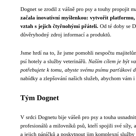
Dognet se zrodil z vášně pro psy a touhy propojit m
začala inovativní myšlenkou: vytvořit platformu,
vztah s jejich čtyřnohými přáteli.
Od té doby se Do
důvěryhodný zdroj informací a produktů.
Jsme hrdí na to, že jsme pomohli nespočtu majitelům
psí hotely a služby veterinářů.
Naším cílem je být v
potřebujete k tomu, abyste svému psímu parťákovi dop
nabídky a zlepšování našich služeb, abychom vám i 
Tým Dognet
V srdci Dognetu bije vášeň pro psy a touha usnadnit
profesionálů a milovníků psů, kteří spojili své síly,
a jejich páníčků a poskytnout jim komplexní služb