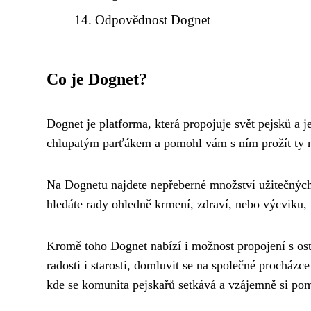
Odpovědnost Dognet
Co je Dognet?
Dognet je platforma, která propojuje svět pejsků a j
chlupatým parťákem a pomohl vám s ním prožít ty ne
Na Dognetu najdete nepřeberné množství užitečných 
hledáte rady ohledně krmení, zdraví, nebo výcviku, n
Kromě toho Dognet nabízí i možnost propojení s ost
radosti i starosti, domluvit se na společné procházc
kde se komunita pejskařů setkává a vzájemně si po