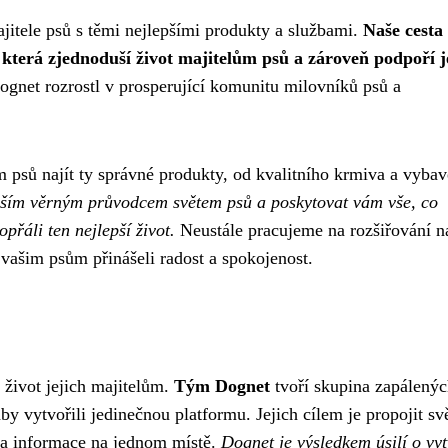
ajitele psů s těmi nejlepšími produkty a službami.
Naše cesta
 která zjednoduší život majitelům psů a zároveň podpoří j
gnet rozrostl v prosperující komunitu milovníků psů a
 psů najít ty správné produkty, od kvalitního krmiva a vybav
aším věrným průvodcem světem psů a poskytovat vám vše, co
řáli ten nejlepší život.
Neustále pracujeme na rozšiřování n
vašim psům přinášeli radost a spokojenost.
 život jejich majitelům.
Tým Dognet
tvoří skupina zapálený
 aby vytvořili jedinečnou platformu. Jejich cílem je propojit sv
y a informace na jednom místě.
Dognet je výsledkem úsilí o vy