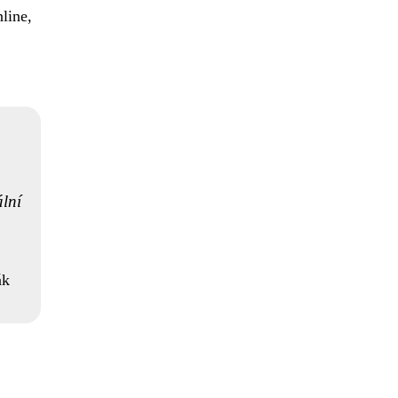
line,
ální
ák